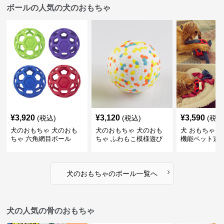
ボールの人気の犬のおもちゃ
¥
3,920
¥
3,120
¥
3,590
(税込)
(税込)
(税込
犬のおもちゃ 犬のおも
犬のおもちゃ 犬のおも
犬 おもちゃ ボ
ちゃ 六角網目ボール
ちゃ ふわもこ模様遊び
機能ペット遊
ボール
›
犬のおもちゃ
の
ボール
一覧へ
犬の人気の骨のおもちゃ