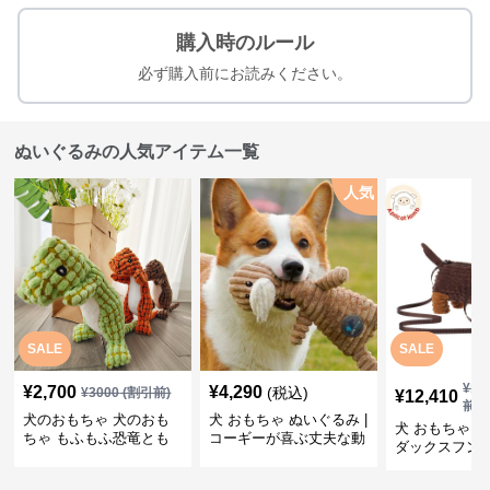
購入時のルール
必ず購入前にお読みください。
ぬいぐるみの人気アイテム一覧
人気
SALE
SALE
¥
13
¥
2,700
¥
4,290
(税込)
¥
3000
(割引前)
¥
12,410
前)
犬のおもちゃ 犬のおも
犬 おもちゃ ぬいぐるみ |
犬 おもちゃ ぬ
ちゃ もふもふ恐竜とも
コーギーが喜ぶ丈夫な動
ダックスフン
だち
物ぬいぐるみ
るみショルダ