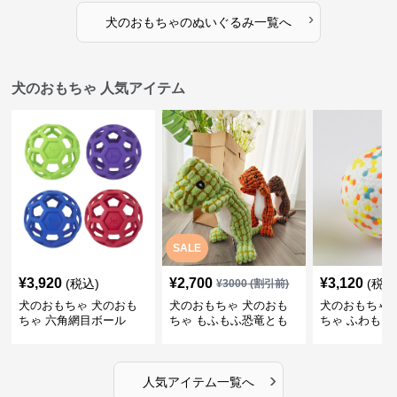
›
犬のおもちゃ
の
ぬいぐるみ
一覧へ
犬のおもちゃ 人気アイテム
SALE
¥
3,920
¥
2,700
¥
3,120
(税込)
(税込
¥
3000
(割引前)
犬のおもちゃ 犬のおも
犬のおもちゃ 犬のおも
犬のおもちゃ 
ちゃ 六角網目ボール
ちゃ もふもふ恐竜とも
ちゃ ふわもこ
だち
ボール
›
人気アイテム一覧へ