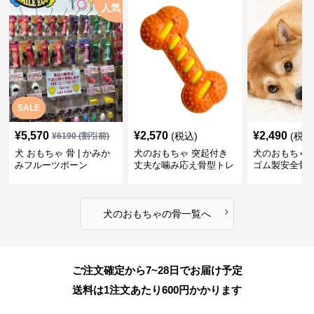
人気
SALE
¥
5,570
¥
2,570
¥
2,490
(税込)
(税込
¥
6190
(割引前)
犬 おもちゃ 骨 | かみか
犬のおもちゃ 突起付き
犬のおもちゃ
みフルーツボーン
丈夫な噛み応え骨型トレ
ゴム製安全骨
ーニング玩具
ちゃ
›
犬のおもちゃ
の
骨
一覧へ
ご注文確定から7~28日でお届け予定
送料は1注文あたり
600
円かかります