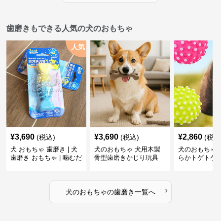
歯磨きもできる人気の犬のおもちゃ
人気
¥
3,690
¥
3,690
¥
2,860
(税込)
(税込)
(税込
犬 おもちゃ 歯磨き | 犬
犬のおもちゃ 犬用木製
犬のおもちゃ 
歯磨き おもちゃ | 噛むだ
骨型歯磨きかじり玩具
らかトゲトゲ
けで歯垢除去！小型犬用
歯磨きおもち
ゴム製デンタルケア
›
犬のおもちゃ
の
歯磨き
一覧へ