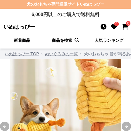
犬のおもちゃ
専門通販サイト
いぬはっぴー
6,000
円以上のご購入で送料無料
0
0
いぬはっぴー
新着商品
商品を検索
人気ランキング
いぬはっぴー TOP
›
ぬいぐるみの一覧
›
犬のおもちゃ 音が鳴る
Previous slide
Ne