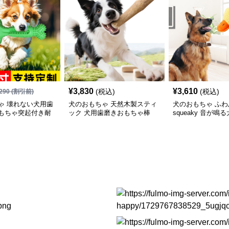
¥
3,830
¥
3,610
(税込)
(税込)
290
(割引前)
ゃ 壊れない犬用歯
犬のおもちゃ 天然木製スティ
犬のおもちゃ ふ
もちゃ突起付き耐
ック 犬用歯磨きおもちゃ棒
squeaky 音が鳴
ラシ棒
るみおもちゃ