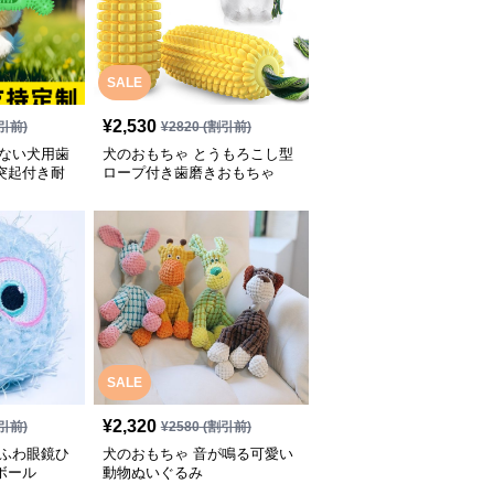
SALE
¥
2,530
引前)
¥
2820
(割引前)
れない犬用歯
犬のおもちゃ とうもろこし型
突起付き耐
ロープ付き歯磨きおもちゃ
SALE
¥
2,320
引前)
¥
2580
(割引前)
わふわ眼鏡ひ
犬のおもちゃ 音が鳴る可愛い
ボール
動物ぬいぐるみ