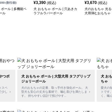
¥
3,390
¥
3,670
(税込)
(税込)
590
(割引前)
 ボール | 多機能ペ
犬 おもちゃ ボール | 穴あきカ
犬のおもちゃ 光
ール
ラフルラバーボール
犬用弾むおもちゃ
おやつボ
犬 おもちゃ ボール | 大型犬用 タフグリップ
犬 お
ジョリーボール
ちゃ
ィスペ
犬のおもちゃの定番、取っ手付き強化ボール。 大
愛犬の
で少し
型犬も安心の丈夫な素材で、噛む喜びを満たしま
トです
す。 持ちやすい設計で投げやす
...
く、噛