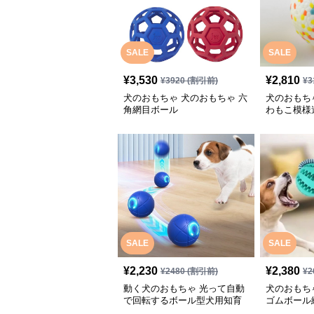
SALE
SALE
¥
3,530
¥
2,810
¥
3920
(割引前)
¥
3
犬のおもちゃ 犬のおもちゃ 六
犬のおもち
角網目ボール
わもこ模様
SALE
SALE
¥
2,230
¥
2,380
¥
2480
(割引前)
¥
2
動く犬のおもちゃ 光って自動
犬のおもち
で回転するボール型犬用知育
ゴムボール
玩具