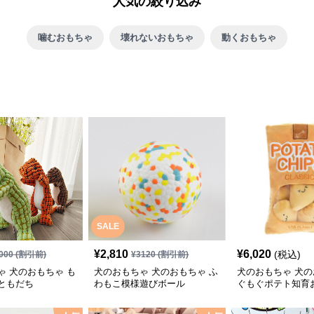
人気の絞り込み
噛むおもちゃ
壊れないおもちゃ
動くおもちゃ
SALE
¥
2,810
¥
6,020
(税込)
000
(割引前)
¥
3120
(割引前)
ゃ 犬のおもちゃ も
犬のおもちゃ 犬のおもちゃ ふ
犬のおもちゃ 犬の
ともだち
わもこ模様遊びボール
ぐもぐポテト知育