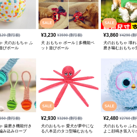
SALE
SALE
¥
3,230
¥
3,860
120
(割引前)
¥
3590
(割引前)
¥
4290
(割
ゃ 犬のおもちゃ ふ
犬 おもちゃ ボール | 多機能ペ
犬のおもちゃ 壊
遊びボール
ット遊びボール
磨き噛むおもちゃ
久ゴム歯ブラシ棒
SALE
SALE
¥
2,930
¥
2,480
650
(割引前)
¥
3260
(割引前)
¥
2760
(割
ゃ 歯磨き機能付き
犬のおもちゃ 愛犬が夢中にな
犬のおもちゃ ふ
編み込みロープ
る八本足のタコ型噛むおもち
よこ顔鳴き笛入り
ゃ