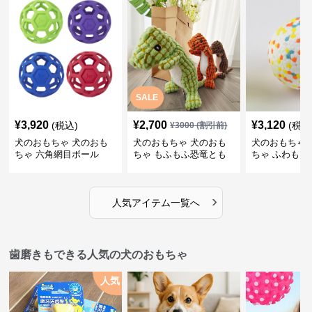
SALE
¥
3,920
¥
2,700
¥
3,120
(税込)
(税込
¥
3000
(割引前)
犬のおもちゃ 犬のおも
犬のおもちゃ 犬のおも
犬のおもちゃ 
ちゃ 六角網目ボール
ちゃ もふもふ恐竜とも
ちゃ ふわもこ
だち
ボール
›
人気アイテム一覧へ
歯磨きもできる人気の犬のおもちゃ
人気