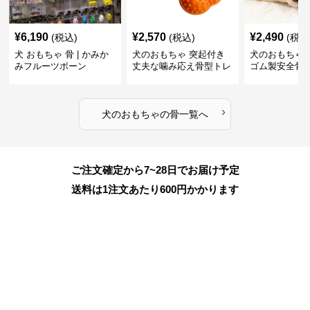
¥
6,190
¥
2,570
¥
2,490
(税込)
(税込)
(税込
犬 おもちゃ 骨 | かみか
犬のおもちゃ 突起付き
犬のおもちゃ
みフルーツボーン
丈夫な噛み応え骨型トレ
ゴム製安全骨
ーニング玩具
ちゃ
›
犬のおもちゃ
の
骨
一覧へ
ご注文確定から7~28日でお届け予定
送料は1注文あたり
600
円かかります