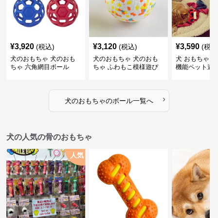
¥
3,920
¥
3,120
¥
3,590
(税込)
(税込)
(税込
犬のおもちゃ 犬のおも
犬のおもちゃ 犬のおも
犬 おもちゃ ボ
ちゃ 六角網目ボール
ちゃ ふわもこ模様遊び
機能ペット遊
ボール
›
犬のおもちゃ
の
ボール
一覧へ
犬の人気の骨のおもちゃ
人気