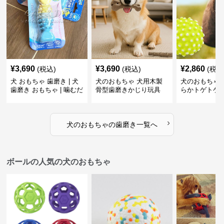
¥
3,690
¥
3,690
¥
2,860
(税込)
(税込)
(税込
犬 おもちゃ 歯磨き | 犬
犬のおもちゃ 犬用木製
犬のおもちゃ 
歯磨き おもちゃ | 噛むだ
骨型歯磨きかじり玩具
らかトゲトゲ
けで歯垢除去！小型犬用
歯磨きおもち
ゴム製デンタルケア
›
犬のおもちゃ
の
歯磨き
一覧へ
ボールの人気の犬のおもちゃ