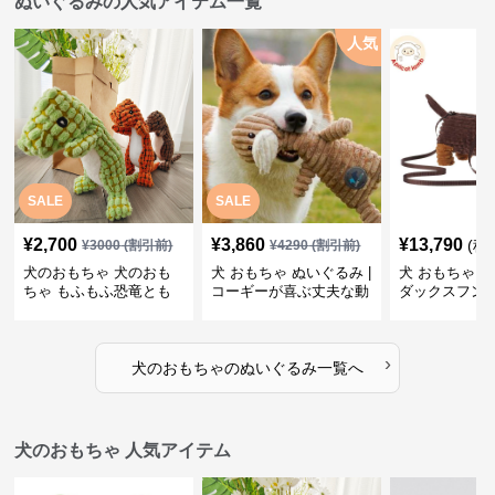
ぬいぐるみの人気アイテム一覧
人気
SALE
SALE
¥
2,700
¥
3,860
¥
13,790
(税
¥
3000
(割引前)
¥
4290
(割引前)
犬のおもちゃ 犬のおも
犬 おもちゃ ぬいぐるみ |
犬 おもちゃ ぬ
ちゃ もふもふ恐竜とも
コーギーが喜ぶ丈夫な動
ダックスフン
だち
物ぬいぐるみ
るみショルダ
›
犬のおもちゃ
の
ぬいぐるみ
一覧へ
犬のおもちゃ 人気アイテム