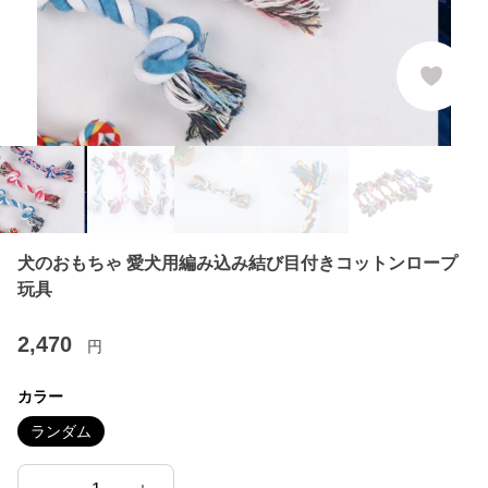
犬のおもちゃ 愛犬用編み込み結び目付きコットンロープ
玩具
2,470
円
カラー
ランダム