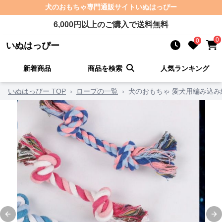
犬のおもちゃ
専門通販サイト
いぬはっぴー
6,000
円以上のご購入で送料無料
0
0
いぬはっぴー
新着商品
商品を検索
人気ランキング
いぬはっぴー TOP
›
ロープの一覧
›
犬のおもちゃ 愛犬用編み込
Previous slide
Ne