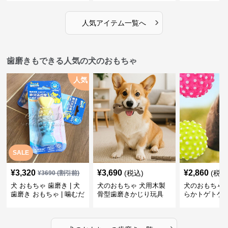
›
人気アイテム一覧へ
歯磨きもできる人気の犬のおもちゃ
人気
SALE
¥
3,320
¥
3,690
¥
2,860
(税込)
(税込
¥
3690
(割引前)
犬 おもちゃ 歯磨き | 犬
犬のおもちゃ 犬用木製
犬のおもちゃ 
歯磨き おもちゃ | 噛むだ
骨型歯磨きかじり玩具
らかトゲトゲ
けで歯垢除去！小型犬用
歯磨きおもち
ゴム製デンタルケア
›