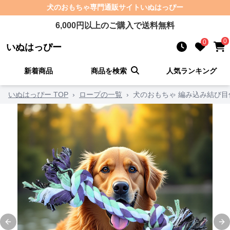
犬のおもちゃ
専門通販サイト
いぬはっぴー
6,000
円以上のご購入で送料無料
0
0
いぬはっぴー
新着商品
商品を検索
人気ランキング
いぬはっぴー TOP
›
ロープの一覧
›
犬のおもちゃ 編み込み結び
Previous slide
Ne