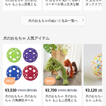
犬のおもちゃ 犬のおも
犬 おもちゃ ぬいぐるみ |
犬 おもちゃ ぬ
ちゃ もふもふ恐竜とも
コーギーが喜ぶ丈夫な動
ダックスフン
だち
物ぬいぐるみ
るみショルダ
›
犬のおもちゃ
の
ぬいぐるみ
一覧へ
犬のおもちゃ 人気アイテム
SALE
SALE
¥
3,530
¥
2,700
¥
3,120
(税込
¥
3920
(割引前)
¥
3000
(割引前)
犬のおもちゃ 犬のおも
犬のおもちゃ 犬のおも
犬のおもちゃ 
ちゃ 六角網目ボール
ちゃ もふもふ恐竜とも
ちゃ ふわもこ
だち
ボール