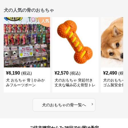
犬の人気の骨のおもちゃ
人気
¥
6,190
¥
2,570
¥
2,490
(税込)
(税込)
(税込
犬 おもちゃ 骨 | かみか
犬のおもちゃ 突起付き
犬のおもちゃ
みフルーツボーン
丈夫な噛み応え骨型トレ
ゴム製安全骨
ーニング玩具
ちゃ
›
犬のおもちゃ
の
骨
一覧へ
ご注文確定から7~28日でお届け予定