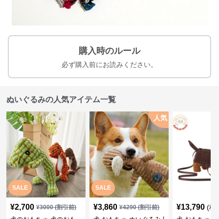
購入時のルール
必ず購入前にお読みください。
ぬいぐるみの人気アイテム一覧
人気
SALE
SALE
¥
2,700
¥
3,860
¥
13,790
(税
¥
3000
(割引前)
¥
4290
(割引前)