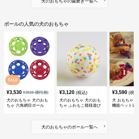
犬のおもちゃ
の
歯磨き
一覧へ
ボールの人気の犬のおもちゃ
SALE
¥
3,530
¥
3,120
¥
3,590
(税込)
(税込
¥
3920
(割引前)
犬のおもちゃ 犬のおも
犬のおもちゃ 犬のおも
犬 おもちゃ ボ
ちゃ 六角網目ボール
ちゃ ふわもこ模様遊び
機能ペット遊
ボール
›
犬のおもちゃ
の
ボール
一覧へ