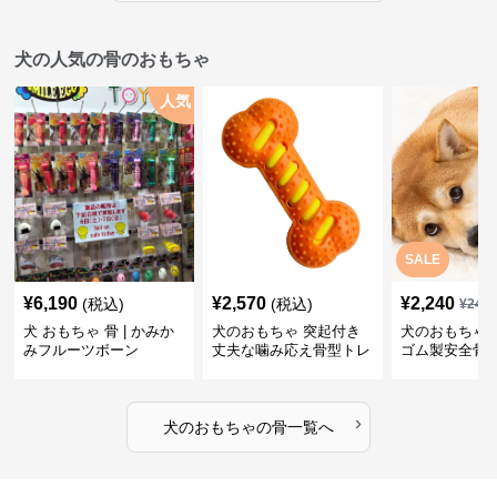
犬の人気の骨のおもちゃ
人気
SALE
¥
6,190
¥
2,570
¥
2,240
(税込)
(税込)
¥
249
犬 おもちゃ 骨 | かみか
犬のおもちゃ 突起付き
犬のおもちゃ
みフルーツボーン
丈夫な噛み応え骨型トレ
ゴム製安全骨
ーニング玩具
ちゃ
›
犬のおもちゃ
の
骨
一覧へ