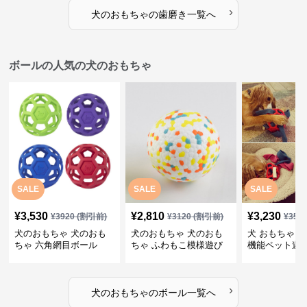
›
犬のおもちゃ
の
歯磨き
一覧へ
ボールの人気の犬のおもちゃ
SALE
SALE
SALE
¥
3,530
¥
2,810
¥
3,230
¥
3920
(割引前)
¥
3120
(割引前)
¥
359
犬のおもちゃ 犬のおも
犬のおもちゃ 犬のおも
犬 おもちゃ ボ
ちゃ 六角網目ボール
ちゃ ふわもこ模様遊び
機能ペット遊
ボール
›
犬のおもちゃ
の
ボール
一覧へ