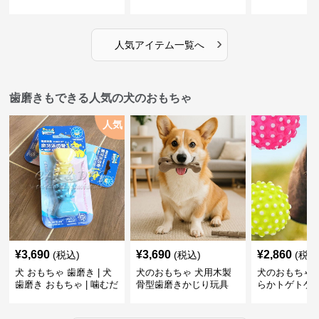
だち
ボール
›
人気アイテム一覧へ
歯磨きもできる人気の犬のおもちゃ
人気
¥
3,690
¥
3,690
¥
2,860
(税込)
(税込)
(税込
犬 おもちゃ 歯磨き | 犬
犬のおもちゃ 犬用木製
犬のおもちゃ 
歯磨き おもちゃ | 噛むだ
骨型歯磨きかじり玩具
らかトゲトゲ
けで歯垢除去！小型犬用
歯磨きおもち
ゴム製デンタルケア