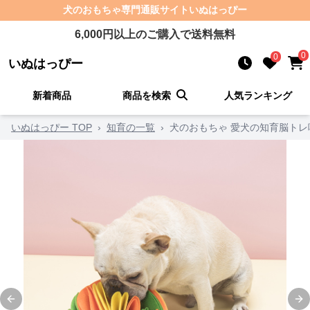
犬のおもちゃ
専門通販サイト
いぬはっぴー
6,000
円以上のご購入で送料無料
0
0
いぬはっぴー
新着商品
商品を検索
人気ランキング
いぬはっぴー TOP
›
知育の一覧
›
犬のおもちゃ 愛犬の知育脳ト
Previous slide
Ne