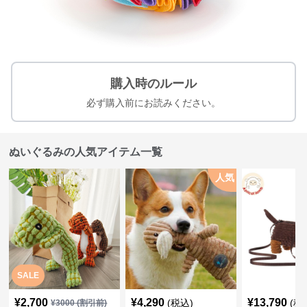
購入時のルール
必ず購入前にお読みください。
ぬいぐるみの人気アイテム一覧
人気
SALE
¥
2,700
¥
4,290
¥
13,790
(税込)
(税
¥
3000
(割引前)