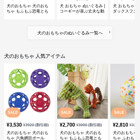
犬のおもちゃ 犬のおも
犬 おもちゃ ぬいぐるみ |
犬 おもちゃ ぬ
ちゃ もふもふ恐竜とも
コーギーが喜ぶ丈夫な動
ダックスフン
だち
物ぬいぐるみ
るみショルダ
›
犬のおもちゃ
の
ぬいぐるみ
一覧へ
犬のおもちゃ 人気アイテム
SALE
SALE
SALE
¥
3,530
¥
2,700
¥
2,810
¥
3920
(割引前)
¥
3000
(割引前)
¥
312
犬のおもちゃ 犬のおも
犬のおもちゃ 犬のおも
犬のおもちゃ 
ちゃ 六角網目ボール
ちゃ もふもふ恐竜とも
ちゃ ふわもこ