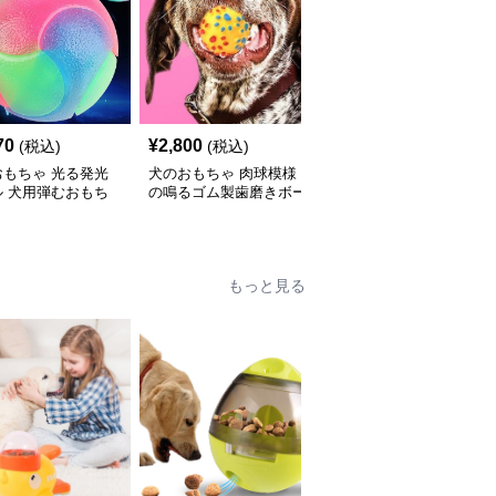
70
¥
2,800
¥
3,200
(税込)
(税込)
(税込)
おもちゃ 光る発光
犬のおもちゃ 肉球模様
犬のおもちゃ 肉球柄サ
ル 犬用弾むおもち
の鳴るゴム製歯磨きボー
ッカーボール型リボン付
ル
き
もっと見る