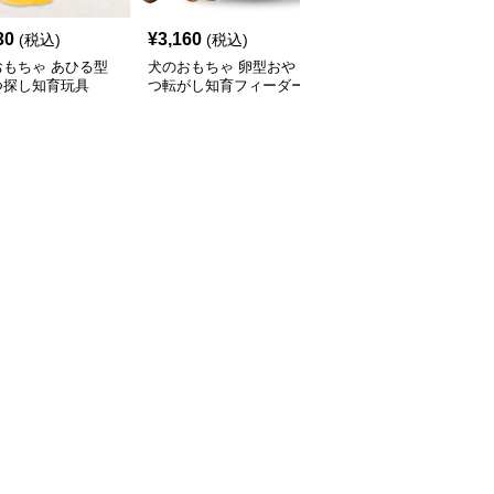
30
¥
3,160
¥
2,460
(税込)
(税込)
(税込)
おもちゃ あひる型
犬のおもちゃ 卵型おや
犬のおもちゃ漏食機能付
つ探し知育玩具
つ転がし知育フィーダー
き歯磨き知育ボール