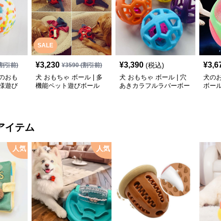
SALE
¥
3,230
¥
3,390
¥
3,6
(税込)
割引前)
¥
3590
(割引前)
のおも
犬 おもちゃ ボール | 多
犬 おもちゃ ボール | 穴
犬の
様遊び
機能ペット遊びボール
あきカラフルラバーボー
ボー
ル
ゃ
アイテム
人気
人気