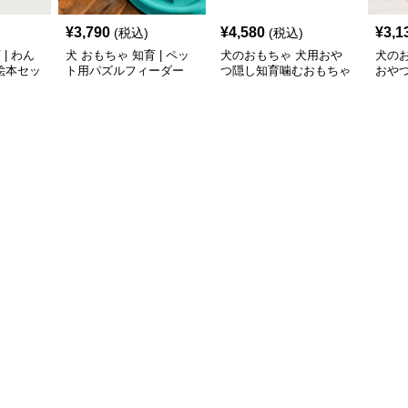
¥
3,790
¥
4,580
¥
3,1
(税込)
(税込)
| わん
犬 おもちゃ 知育 | ペッ
犬のおもちゃ 犬用おや
犬の
絵本セッ
ト用パズルフィーダー
つ隠し知育噛むおもちゃ
おや
ラグビー型