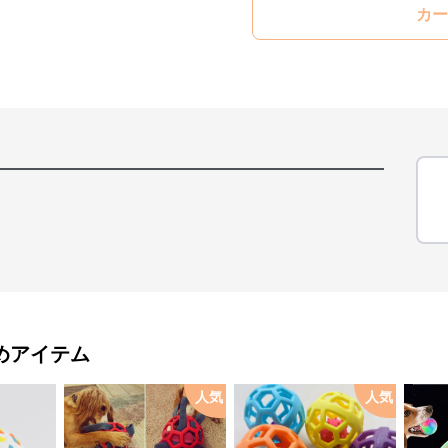
カー
めアイテム
人気
人気