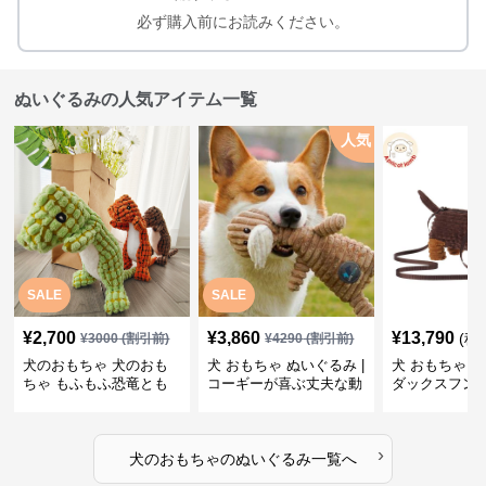
必ず購入前にお読みください。
ぬいぐるみの人気アイテム一覧
人気
SALE
SALE
¥
2,700
¥
3,860
¥
13,790
(税
¥
3000
(割引前)
¥
4290
(割引前)
犬のおもちゃ 犬のおも
犬 おもちゃ ぬいぐるみ |
犬 おもちゃ ぬ
ちゃ もふもふ恐竜とも
コーギーが喜ぶ丈夫な動
ダックスフン
だち
物ぬいぐるみ
るみショルダ
›
犬のおもちゃ
の
ぬいぐるみ
一覧へ