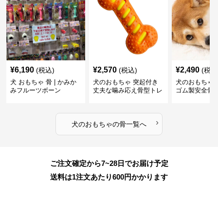
¥
6,190
¥
2,570
¥
2,490
(税込)
(税込)
(税込
犬 おもちゃ 骨 | かみか
犬のおもちゃ 突起付き
犬のおもちゃ
みフルーツボーン
丈夫な噛み応え骨型トレ
ゴム製安全骨
ーニング玩具
ちゃ
›
犬のおもちゃ
の
骨
一覧へ
ご注文確定から7~28日でお届け予定
送料は1注文あたり
600
円かかります