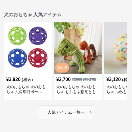
犬のおもちゃ 人気アイテム
SALE
¥
3,920
¥
2,700
¥
3,120
(税込)
(税込
¥
3000
(割引前)
犬のおもちゃ 犬のおも
犬のおもちゃ 犬のおも
犬のおもちゃ 
ちゃ 六角網目ボール
ちゃ もふもふ恐竜とも
ちゃ ふわもこ
だち
ボール
›
人気アイテム一覧へ