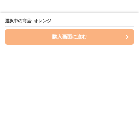
選択中の商品: オレンジ
購入画面に進む
いぬはっぴー
について
会社概要