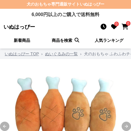
犬のおもちゃ
専門通販サイト
いぬはっぴー
6,000
円以上のご購入で送料無料
0
0
いぬはっぴー
新着商品
商品を検索
人気ランキング
いぬはっぴー TOP
›
ぬいぐるみの一覧
›
犬のおもちゃ ふわふわ
Previous slide
Ne