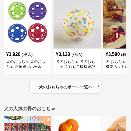
¥
3,920
¥
3,120
¥
3,590
(税込)
(税込)
(税込
犬のおもちゃ 犬のおも
犬のおもちゃ 犬のおも
犬 おもちゃ ボ
ちゃ 六角網目ボール
ちゃ ふわもこ模様遊び
機能ペット遊
ボール
›
犬のおもちゃ
の
ボール
一覧へ
犬の人気の骨のおもちゃ
人気