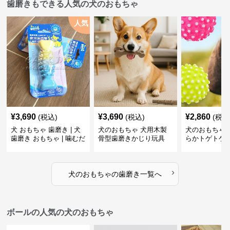
歯磨きもできる人気の犬のおもちゃ
人気
¥
3,690
¥
3,690
¥
2,860
(税込)
(税込)
(税込
犬 おもちゃ 歯磨き | 犬
犬のおもちゃ 犬用木製
犬のおもちゃ 
歯磨き おもちゃ | 噛むだ
骨型歯磨きかじり玩具
らかトゲトゲ
けで歯垢除去！小型犬用
歯磨きおもち
ゴム製デンタルケア
›
犬のおもちゃ
の
歯磨き
一覧へ
ボールの人気の犬のおもちゃ