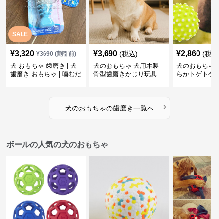
SALE
¥
3,320
¥
3,690
¥
2,860
(税込)
(税込
¥
3690
(割引前)
犬 おもちゃ 歯磨き | 犬
犬のおもちゃ 犬用木製
犬のおもちゃ 
歯磨き おもちゃ | 噛むだ
骨型歯磨きかじり玩具
らかトゲトゲ
けで歯垢除去！小型犬用
歯磨きおもち
ゴム製デンタルケア
›
犬のおもちゃ
の
歯磨き
一覧へ
ボールの人気の犬のおもちゃ