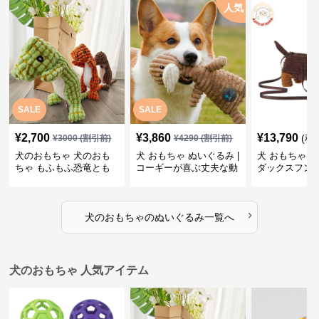
人気
SALE
SALE
¥
2,700
¥
3,860
¥
13,790
(税
¥
3000
(割引前)
¥
4290
(割引前)
犬のおもちゃ 犬のおも
犬 おもちゃ ぬいぐるみ |
犬 おもちゃ ぬ
ちゃ もふもふ恐竜とも
コーギーが喜ぶ丈夫な動
ダックスフン
だち
物ぬいぐるみ
るみショルダ
›
犬のおもちゃ
の
ぬいぐるみ
一覧へ
犬のおもちゃ 人気アイテム