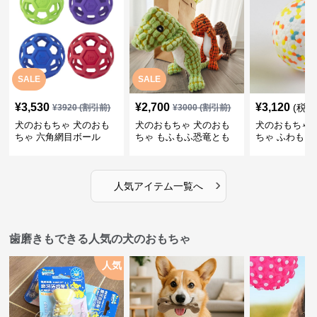
SALE
SALE
¥
3,530
¥
2,700
¥
3,120
(税込
¥
3920
(割引前)
¥
3000
(割引前)
犬のおもちゃ 犬のおも
犬のおもちゃ 犬のおも
犬のおもちゃ 
ちゃ 六角網目ボール
ちゃ もふもふ恐竜とも
ちゃ ふわもこ
だち
ボール
›
人気アイテム一覧へ
歯磨きもできる人気の犬のおもちゃ
人気