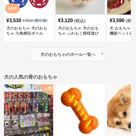
SALE
¥
3,530
¥
3,120
¥
3,590
(税込)
(税込
¥
3920
(割引前)
犬のおもちゃ 犬のおも
犬のおもちゃ 犬のおも
犬 おもちゃ ボ
ちゃ 六角網目ボール
ちゃ ふわもこ模様遊び
機能ペット遊
ボール
›
犬のおもちゃ
の
ボール
一覧へ
犬の人気の骨のおもちゃ
人気