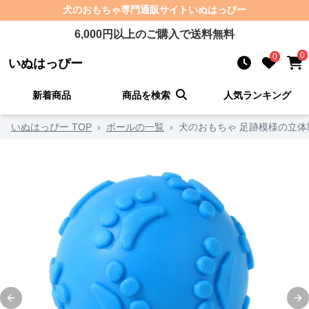
犬のおもちゃ
専門通販サイト
いぬはっぴー
6,000
円以上のご購入で送料無料
0
0
いぬはっぴー
新着商品
商品を検索
人気ランキング
いぬはっぴー TOP
›
ボールの一覧
›
犬のおもちゃ 足跡模様の立
Previous slide
Ne