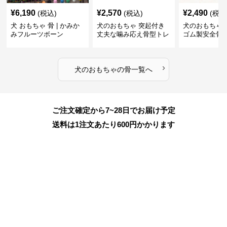
¥
6,190
¥
2,570
¥
2,490
(税込)
(税込)
(税込
犬 おもちゃ 骨 | かみか
犬のおもちゃ 突起付き
犬のおもちゃ
みフルーツボーン
丈夫な噛み応え骨型トレ
ゴム製安全骨
ーニング玩具
ちゃ
›
犬のおもちゃ
の
骨
一覧へ
ご注文確定から7~28日でお届け予定
送料は1注文あたり
600
円かかります