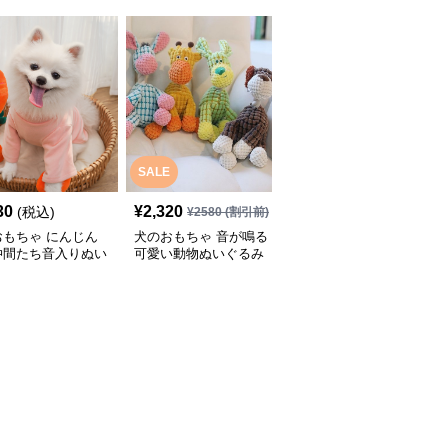
SALE
30
¥
2,320
¥
2,440
(税込)
(税込)
¥
2580
(割引前)
おもちゃ にんじん
犬のおもちゃ 音が鳴る
犬のおもちゃ音笑顔の星
仲間たち音入りぬい
可愛い動物ぬいぐるみ
型ぬいぐるみ鳴き笛入り
み
犬用玩具