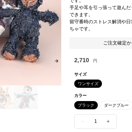
です。
手足や耳を引っ張って遊んだ
できます。
留守番時のストレス解消や日
ちゃです。
ご注文確定か
2,710
円
Next slide
サイズ
ワンサイズ
カラー
ブラック
ダークブルー
1