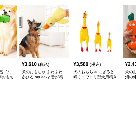
¥
3,610
¥
3,580
¥
2,4
(税込)
(税込)
然ゴム
犬のおもちゃ ふわふわ
犬のおもちゃ にぎると
犬の
声おもち
あひる squeaky 音が鳴
鳴くニワトリ型犬用鳴き
畑の
る犬のぬいぐるみおもち
声おもちゃ
ぐる
ゃ