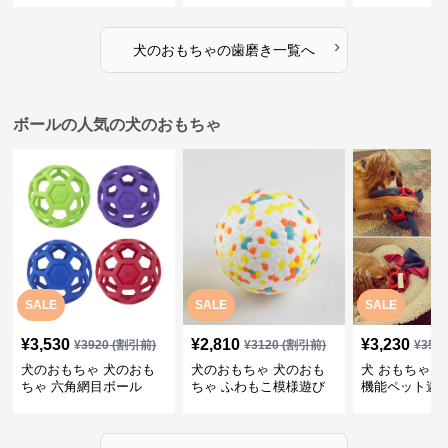
ゴム製デンタルケア
›
犬のおもちゃ
の
歯磨き
一覧へ
ボールの人気の犬のおもちゃ
SALE
SALE
SALE
¥
3,530
¥
2,810
¥
3,230
¥
3920
(割引前)
¥
3120
(割引前)
¥
359
犬のおもちゃ 犬のおも
犬のおもちゃ 犬のおも
犬 おもちゃ ボ
ちゃ 六角網目ボール
ちゃ ふわもこ模様遊び
機能ペット遊
ボール