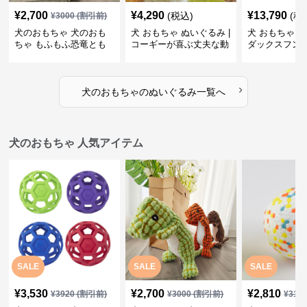
¥
2,700
¥
4,290
¥
13,790
(税込)
(税
¥
3000
(割引前)
犬のおもちゃ 犬のおも
犬 おもちゃ ぬいぐるみ |
犬 おもちゃ ぬ
ちゃ もふもふ恐竜とも
コーギーが喜ぶ丈夫な動
ダックスフン
だち
物ぬいぐるみ
るみショルダ
›
犬のおもちゃ
の
ぬいぐるみ
一覧へ
犬のおもちゃ 人気アイテム
SALE
SALE
SALE
¥
3,530
¥
2,700
¥
2,810
¥
3920
(割引前)
¥
3000
(割引前)
¥
312