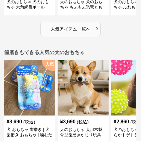
犬のおもちゃ 犬のおも
犬のおもちゃ 犬のおも
犬のおもちゃ 
ちゃ 六角網目ボール
ちゃ もふもふ恐竜とも
ちゃ ふわもこ
だち
ボール
›
人気アイテム一覧へ
歯磨きもできる人気の犬のおもちゃ
人気
¥
3,690
¥
3,690
¥
2,860
(税込)
(税込)
(税込
犬 おもちゃ 歯磨き | 犬
犬のおもちゃ 犬用木製
犬のおもちゃ 
歯磨き おもちゃ | 噛むだ
骨型歯磨きかじり玩具
らかトゲトゲ
けで歯垢除去！小型犬用
歯磨きおもち