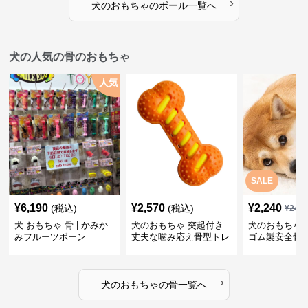
›
犬のおもちゃ
の
ボール
一覧へ
犬の人気の骨のおもちゃ
人気
SALE
¥
6,190
¥
2,570
¥
2,240
(税込)
(税込)
¥
249
犬 おもちゃ 骨 | かみか
犬のおもちゃ 突起付き
犬のおもちゃ
みフルーツボーン
丈夫な噛み応え骨型トレ
ゴム製安全骨
ーニング玩具
ちゃ
›
犬のおもちゃ
の
骨
一覧へ