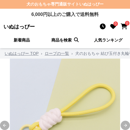
犬のおもちゃ
専門通販サイト
いぬはっぴー
6,000
円以上のご購入で送料無料
0
0
いぬはっぴー
新着商品
商品を検索
人気ランキング
いぬはっぴー TOP
›
ロープの一覧
›
犬のおもちゃ 結び玉付き丸
Previous slide
Ne