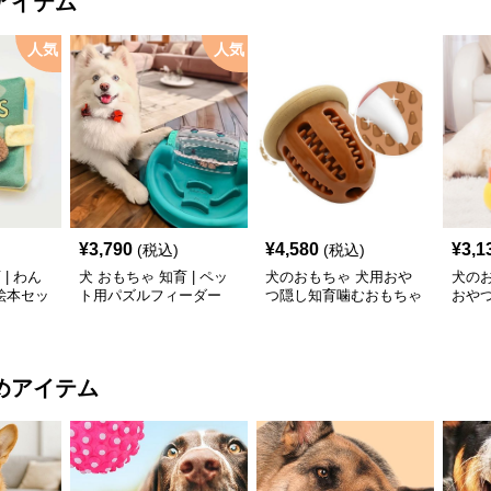
アイテム
人気
人気
¥
3,790
¥
4,580
¥
3,1
(税込)
(税込)
| わん
犬 おもちゃ 知育 | ペッ
犬のおもちゃ 犬用おや
犬の
絵本セッ
ト用パズルフィーダー
つ隠し知育噛むおもちゃ
おや
ラグビー型
めアイテム