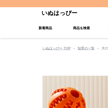
いぬはっぴー
新着商品
商品を検索
いぬはっぴー TOP
›
知育の一覧
›
犬