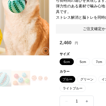
ら長時間の遊びを実現します
弾力性のある素材で噛み心地
具です。
ストレス解消と脳トレを同時
ご注文確定か
2,460
円
Next slide
サイズ
6cm
5cm
7cm
カラー
ブルー
グリーン
イ
ライトブルー
1