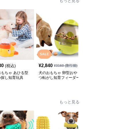
もっと見る
SALE
30
¥
2,840
¥
2,460
(税込)
(税込)
¥
3160
(割引前)
おもちゃ あひる型
犬のおもちゃ 卵型おや
犬のおもちゃ漏食機能付
つ探し知育玩具
つ転がし知育フィーダー
き歯磨き知育ボール
もっと見る