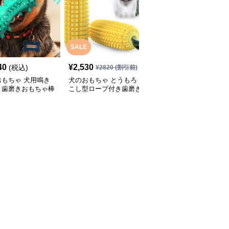
SALE
SALE
40
¥
2,530
¥
2,370
(税込)
¥
2820
(割引前)
¥
2640
(割引前)
おもちゃ 犬用鳴き
犬のおもちゃ とうもろ
犬のおもちゃ にんじん
き歯磨きおもちゃ棒
こし型ロープ付き歯磨き
型ロープ編み歯磨きトイ
起ブラシ
おもちゃ