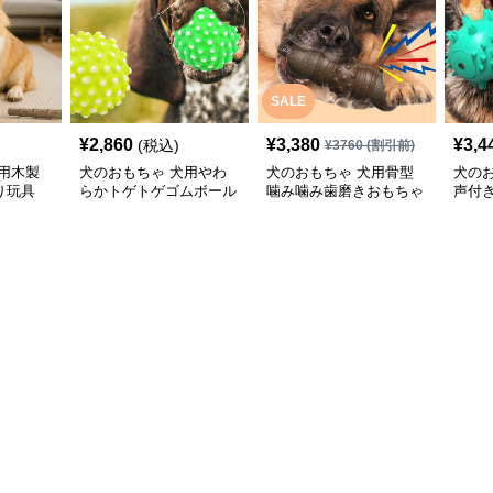
SALE
¥
2,860
¥
3,380
¥
3,4
(税込)
¥
3760
(割引前)
用木製
犬のおもちゃ 犬用やわ
犬のおもちゃ 犬用骨型
犬の
り玩具
らかトゲトゲゴムボール
噛み噛み歯磨きおもちゃ
声付
歯磨きおもちゃ
型突