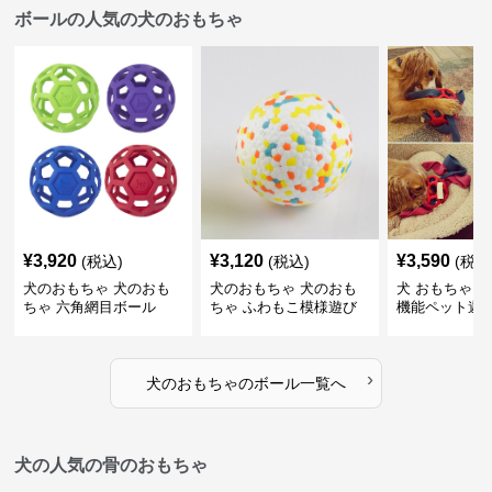
ボールの人気の犬のおもちゃ
¥
3,920
¥
3,120
¥
3,590
(税込)
(税込)
(税込
犬のおもちゃ 犬のおも
犬のおもちゃ 犬のおも
犬 おもちゃ ボ
ちゃ 六角網目ボール
ちゃ ふわもこ模様遊び
機能ペット遊
ボール
›
犬のおもちゃ
の
ボール
一覧へ
犬の人気の骨のおもちゃ