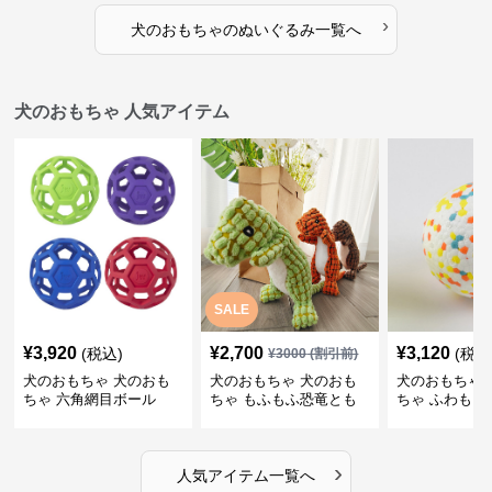
›
犬のおもちゃ
の
ぬいぐるみ
一覧へ
犬のおもちゃ 人気アイテム
SALE
¥
3,920
¥
2,700
¥
3,120
(税込)
(税込
¥
3000
(割引前)
犬のおもちゃ 犬のおも
犬のおもちゃ 犬のおも
犬のおもちゃ 
ちゃ 六角網目ボール
ちゃ もふもふ恐竜とも
ちゃ ふわもこ
だち
ボール
›
人気アイテム一覧へ