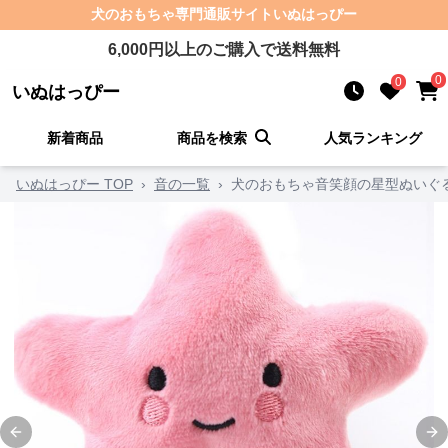
犬のおもちゃ
専門通販サイト
いぬはっぴー
6,000
円以上のご購入で送料無料
0
0
いぬはっぴー
新着商品
商品を検索
人気ランキング
いぬはっぴー TOP
›
音の一覧
›
犬のおもちゃ音笑顔の星型ぬいぐ
Previous slide
Ne