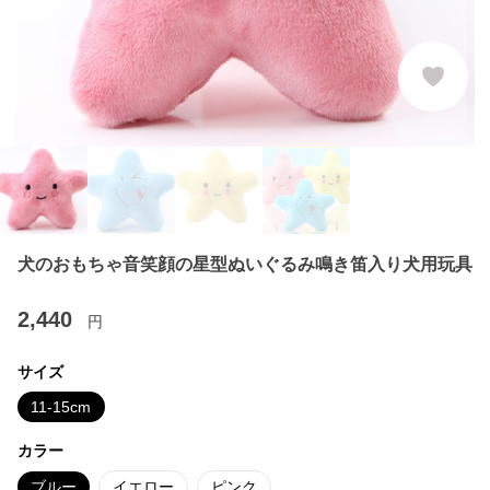
犬のおもちゃ音笑顔の星型ぬいぐるみ鳴き笛入り犬用玩具
2,440
円
サイズ
11-15cm
カラー
ブルー
イエロー
ピンク