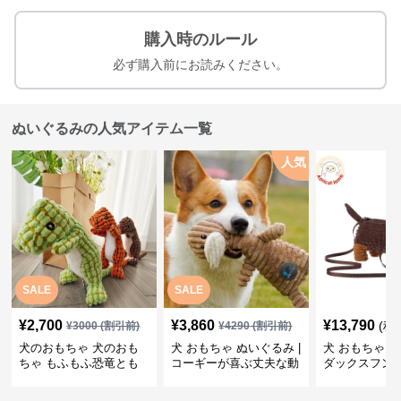
購入時のルール
必ず購入前にお読みください。
ぬいぐるみの人気アイテム一覧
人気
SALE
SALE
¥
2,700
¥
3,860
¥
13,790
(税
¥
3000
(割引前)
¥
4290
(割引前)
犬のおもちゃ 犬のおも
犬 おもちゃ ぬいぐるみ |
犬 おもちゃ ぬ
ちゃ もふもふ恐竜とも
コーギーが喜ぶ丈夫な動
ダックスフン
だち
物ぬいぐるみ
るみショルダ