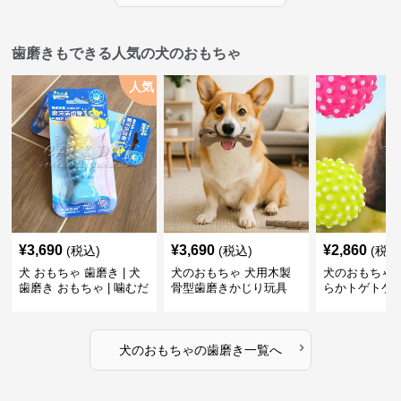
歯磨きもできる人気の犬のおもちゃ
人気
¥
3,690
¥
3,690
¥
2,860
(税込)
(税込)
(税込
犬 おもちゃ 歯磨き | 犬
犬のおもちゃ 犬用木製
犬のおもちゃ 
歯磨き おもちゃ | 噛むだ
骨型歯磨きかじり玩具
らかトゲトゲ
けで歯垢除去！小型犬用
歯磨きおもち
ゴム製デンタルケア
›
犬のおもちゃ
の
歯磨き
一覧へ