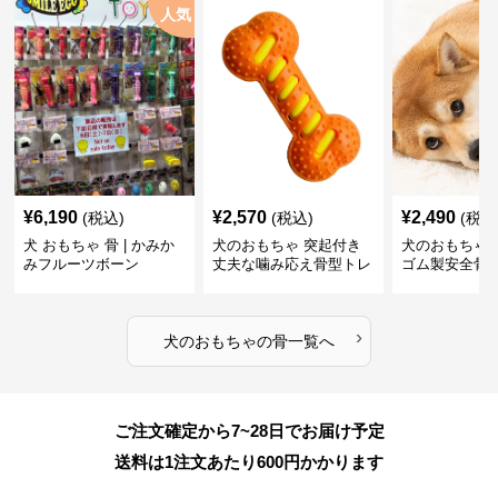
人気
¥
6,190
¥
2,570
¥
2,490
(税込)
(税込)
(税込
犬 おもちゃ 骨 | かみか
犬のおもちゃ 突起付き
犬のおもちゃ
みフルーツボーン
丈夫な噛み応え骨型トレ
ゴム製安全骨
ーニング玩具
ちゃ
›
犬のおもちゃ
の
骨
一覧へ
ご注文確定から7~28日でお届け予定
送料は1注文あたり
600
円かかります