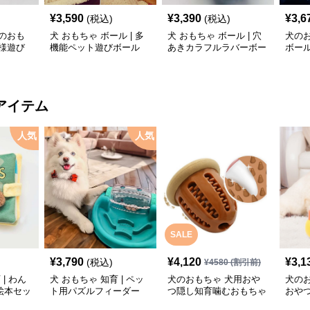
¥
3,590
¥
3,390
¥
3,6
(税込)
(税込)
のおも
犬 おもちゃ ボール | 多
犬 おもちゃ ボール | 穴
犬の
様遊び
機能ペット遊びボール
あきカラフルラバーボー
ボー
ル
ゃ
アイテム
人気
人気
SALE
¥
3,790
¥
4,120
¥
3,1
(税込)
¥
4580
(割引前)
| わん
犬 おもちゃ 知育 | ペッ
犬のおもちゃ 犬用おや
犬の
絵本セッ
ト用パズルフィーダー
つ隠し知育噛むおもちゃ
おや
ラグビー型