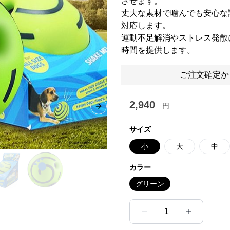
させます。
丈夫な素材で噛んでも安心な
対応します。
運動不足解消やストレス発散
時間を提供します。
ご注文確定か
2,940
円
Next slide
サイズ
小
大
中
カラー
グリーン
1