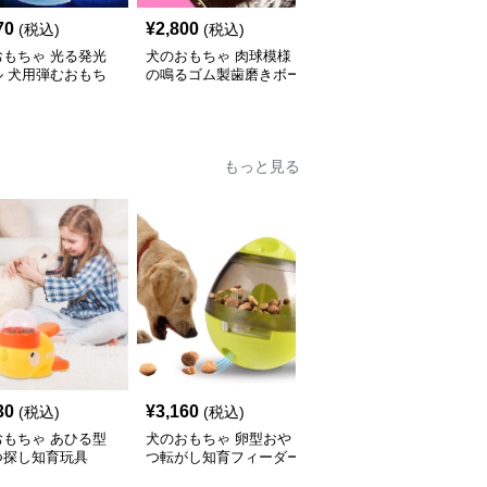
70
¥
2,800
¥
3,200
(税込)
(税込)
(税込)
おもちゃ 光る発光
犬のおもちゃ 肉球模様
犬のおもちゃ 肉球柄サ
ル 犬用弾むおもち
の鳴るゴム製歯磨きボー
ッカーボール型リボン付
ル
き
もっと見る
30
¥
3,160
¥
2,460
(税込)
(税込)
(税込)
おもちゃ あひる型
犬のおもちゃ 卵型おや
犬のおもちゃ漏食機能付
つ探し知育玩具
つ転がし知育フィーダー
き歯磨き知育ボール