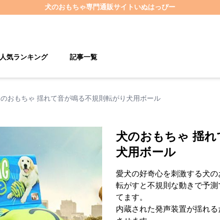
犬のおもちゃ
専門通販サイト
いぬはっぴー
人気ランキング
記事一覧
犬のおもちゃ 揺れて音が鳴る不規則転がり犬用ボール
犬のおもちゃ 揺
犬用ボール
愛犬の好奇心を刺激する犬の
転がすと不規則な動きで予測
てます。
内蔵された発声装置が揺れる