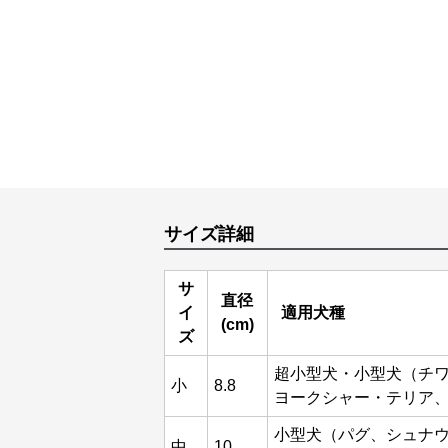
サイズ詳細
サ
直径
イ
適用犬種
(cm)
ズ
超小型犬・小型犬（チ
小
8.8
ヨークシャー・テリア
小型犬（パグ、シュナ
中
10