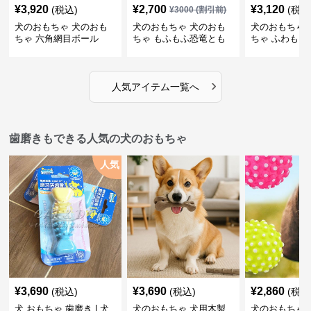
¥
3,920
¥
2,700
¥
3,120
(税込)
(税込
¥
3000
(割引前)
犬のおもちゃ 犬のおも
犬のおもちゃ 犬のおも
犬のおもちゃ 
ちゃ 六角網目ボール
ちゃ もふもふ恐竜とも
ちゃ ふわもこ
だち
ボール
›
人気アイテム一覧へ
歯磨きもできる人気の犬のおもちゃ
人気
¥
3,690
¥
3,690
¥
2,860
(税込)
(税込)
(税込
犬 おもちゃ 歯磨き | 犬
犬のおもちゃ 犬用木製
犬のおもちゃ 