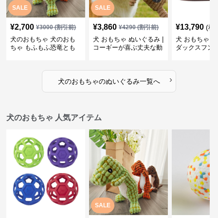
SALE
SALE
¥
2,700
¥
3,860
¥
13,790
(税
¥
3000
(割引前)
¥
4290
(割引前)
犬のおもちゃ 犬のおも
犬 おもちゃ ぬいぐるみ |
犬 おもちゃ ぬ
ちゃ もふもふ恐竜とも
コーギーが喜ぶ丈夫な動
ダックスフン
だち
物ぬいぐるみ
るみショルダ
›
犬のおもちゃ
の
ぬいぐるみ
一覧へ
犬のおもちゃ 人気アイテム
SALE