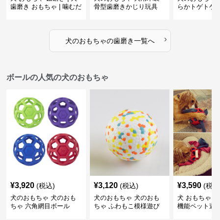
歯磨き おもちゃ | 噛むだ
骨型歯磨きかじり玩具
らかトゲトゲ
けで歯垢除去！小型犬用
歯磨きおもち
ゴム製デンタルケア
›
犬のおもちゃ
の
歯磨き
一覧へ
ボールの人気の犬のおもちゃ
¥
3,920
¥
3,120
¥
3,590
(税込)
(税込)
(税込
犬のおもちゃ 犬のおも
犬のおもちゃ 犬のおも
犬 おもちゃ ボ
ちゃ 六角網目ボール
ちゃ ふわもこ模様遊び
機能ペット遊
ボール