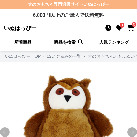
犬のおもちゃ
専門通販サイト
いぬはっぴー
6,000
円以上のご購入で送料無料
0
0
いぬはっぴー
新着商品
商品を検索
人気ランキング
いぬはっぴー TOP
›
ぬいぐるみの一覧
›
犬のおもちゃふもふぬい
Previous slide
Ne