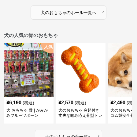
›
犬のおもちゃ
の
ボール
一覧へ
犬の人気の骨のおもちゃ
人気
¥
6,190
¥
2,570
¥
2,490
(税込)
(税込)
(税込
犬 おもちゃ 骨 | かみか
犬のおもちゃ 突起付き
犬のおもちゃ
みフルーツボーン
丈夫な噛み応え骨型トレ
ゴム製安全骨
ーニング玩具
ちゃ
›
犬のおもちゃ
の
骨
一覧へ