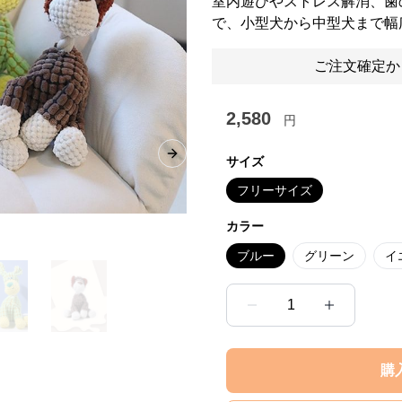
室内遊びやストレス解消、歯
で、小型犬から中型犬まで幅
ご注文確定か
2,580
円
Next slide
サイズ
フリーサイズ
カラー
ブルー
グリーン
イ
1
購