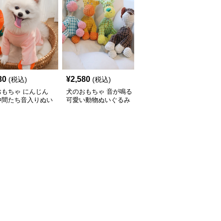
30
¥
2,580
¥
2,440
(税込)
(税込)
(税込)
おもちゃ にんじん
犬のおもちゃ 音が鳴る
犬のおもちゃ音笑顔の星
仲間たち音入りぬい
可愛い動物ぬいぐるみ
型ぬいぐるみ鳴き笛入り
み
犬用玩具