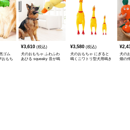
¥
3,610
¥
3,580
¥
2,4
(税込)
(税込)
然ゴム
犬のおもちゃ ふわふわ
犬のおもちゃ にぎると
犬の
声おもち
あひる squeaky 音が鳴
鳴くニワトリ型犬用鳴き
畑の
る犬のぬいぐるみおもち
声おもちゃ
ぐる
ゃ