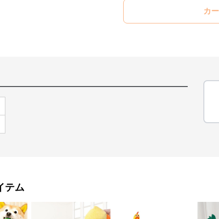
カー
イテム