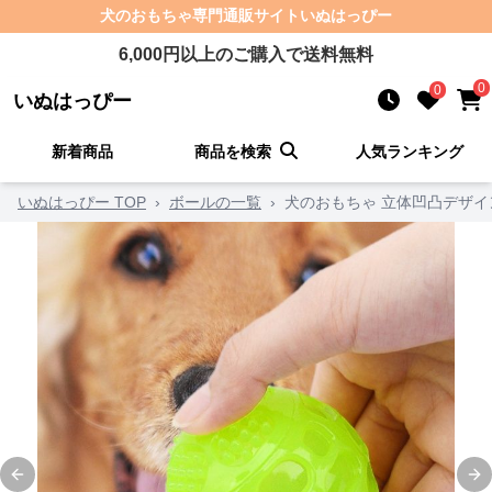
犬のおもちゃ
専門通販サイト
いぬはっぴー
6,000
円以上のご購入で送料無料
0
0
いぬはっぴー
新着商品
商品を検索
人気ランキング
いぬはっぴー TOP
›
ボールの一覧
›
犬のおもちゃ 立体凹凸デザ
Previous slide
Ne