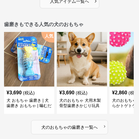
›
人気アイテム一覧へ
歯磨きもできる人気の犬のおもちゃ
人気
¥
3,690
¥
3,690
¥
2,860
(税込)
(税込)
(税込
犬 おもちゃ 歯磨き | 犬
犬のおもちゃ 犬用木製
犬のおもちゃ 
歯磨き おもちゃ | 噛むだ
骨型歯磨きかじり玩具
らかトゲトゲ
けで歯垢除去！小型犬用
歯磨きおもち
ゴム製デンタルケア
›
犬のおもちゃ
の
歯磨き
一覧へ