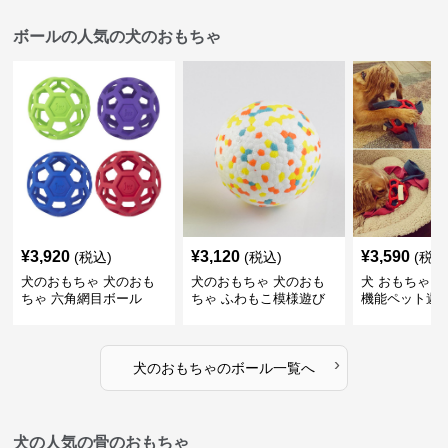
ボールの人気の犬のおもちゃ
¥
3,920
¥
3,120
¥
3,590
(税込)
(税込)
(税込
犬のおもちゃ 犬のおも
犬のおもちゃ 犬のおも
犬 おもちゃ ボ
ちゃ 六角網目ボール
ちゃ ふわもこ模様遊び
機能ペット遊
ボール
›
犬のおもちゃ
の
ボール
一覧へ
犬の人気の骨のおもちゃ