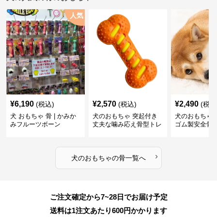
人気
¥
6,190
¥
2,570
¥
2,490
(税込)
(税込)
(税込
犬 おもちゃ 骨 | かみか
犬のおもちゃ 突起付き
犬のおもちゃ
みフルーツボーン
丈夫な噛み応え骨型トレ
ゴム製安全骨
ーニング玩具
ちゃ
›
犬のおもちゃ
の
骨
一覧へ
ご注文確定から7~28日でお届け予定
送料は1注文あたり
600
円かかります