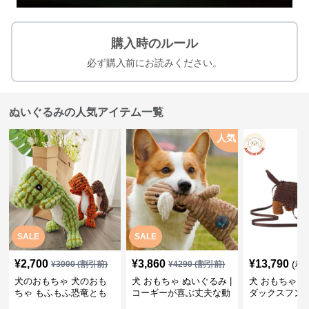
購入時のルール
必ず購入前にお読みください。
ぬいぐるみの人気アイテム一覧
人気
SALE
SALE
¥
2,700
¥
3,860
¥
13,790
(税
¥
3000
(割引前)
¥
4290
(割引前)
犬のおもちゃ 犬のおも
犬 おもちゃ ぬいぐるみ |
犬 おもちゃ ぬ
ちゃ もふもふ恐竜とも
コーギーが喜ぶ丈夫な動
ダックスフン
だち
物ぬいぐるみ
るみショルダ