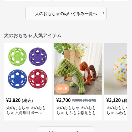
›
犬のおもちゃ
の
ぬいぐるみ
一覧へ
犬のおもちゃ 人気アイテム
SALE
¥
3,920
¥
2,700
¥
3,120
(税込)
(税込
¥
3000
(割引前)
犬のおもちゃ 犬のおも
犬のおもちゃ 犬のおも
犬のおもちゃ 
ちゃ 六角網目ボール
ちゃ もふもふ恐竜とも
ちゃ ふわもこ
だち
ボール