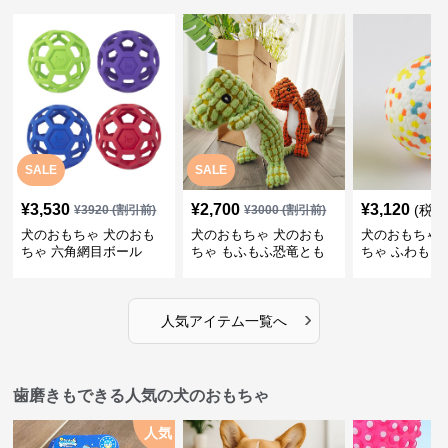
SALE
SALE
¥
3,530
¥
2,700
¥
3,120
(税込
¥
3920
(割引前)
¥
3000
(割引前)
犬のおもちゃ 犬のおも
犬のおもちゃ 犬のおも
犬のおもちゃ 
ちゃ 六角網目ボール
ちゃ もふもふ恐竜とも
ちゃ ふわもこ
だち
ボール
›
人気アイテム一覧へ
歯磨きもできる人気の犬のおもちゃ
人気