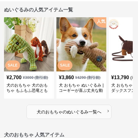
ぬいぐるみの人気アイテム一覧
人気
SALE
SALE
¥
2,700
¥
3,860
¥
13,790
(税
¥
3000
(割引前)
¥
4290
(割引前)
犬のおもちゃ 犬のおも
犬 おもちゃ ぬいぐるみ |
犬 おもちゃ ぬ
ちゃ もふもふ恐竜とも
コーギーが喜ぶ丈夫な動
ダックスフン
だち
物ぬいぐるみ
るみショルダ
›
犬のおもちゃ
の
ぬいぐるみ
一覧へ
犬のおもちゃ 人気アイテム