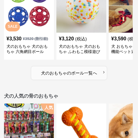
SALE
¥
3,530
¥
3,120
¥
3,590
(税込)
(税込
¥
3920
(割引前)
犬のおもちゃ 犬のおも
犬のおもちゃ 犬のおも
犬 おもちゃ ボ
ちゃ 六角網目ボール
ちゃ ふわもこ模様遊び
機能ペット遊
ボール
›
犬のおもちゃ
の
ボール
一覧へ
犬の人気の骨のおもちゃ
人気