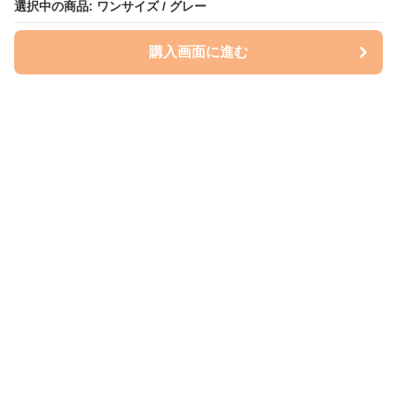
選択中の商品: ワンサイズ / グレー
購入画面に進む
いぬはっぴー
について
会社概要
利用規約