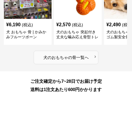
¥
6,190
¥
2,570
¥
2,490
(税込)
(税込)
(税込
犬 おもちゃ 骨 | かみか
犬のおもちゃ 突起付き
犬のおもちゃ
みフルーツボーン
丈夫な噛み応え骨型トレ
ゴム製安全骨
ーニング玩具
ちゃ
›
犬のおもちゃ
の
骨
一覧へ
ご注文確定から7~28日でお届け予定
送料は1注文あたり
600
円かかります