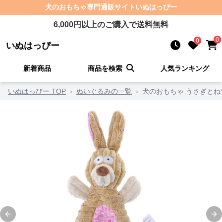
犬のおもちゃ
専門通販サイト
いぬはっぴー
6,000
円以上のご購入で送料無料
0
0
いぬはっぴー
新着商品
商品を検索
人気ランキング
いぬはっぴー TOP
›
ぬいぐるみの一覧
›
犬のおもちゃ うさぎと
Previous slide
Ne