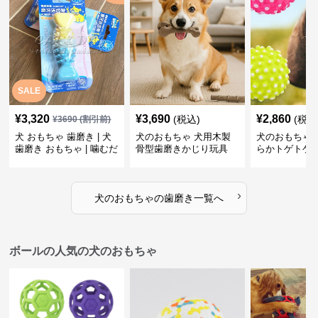
SALE
¥
3,320
¥
3,690
¥
2,860
(税込)
(税込
¥
3690
(割引前)
犬 おもちゃ 歯磨き | 犬
犬のおもちゃ 犬用木製
犬のおもちゃ 
歯磨き おもちゃ | 噛むだ
骨型歯磨きかじり玩具
らかトゲトゲ
けで歯垢除去！小型犬用
歯磨きおもち
ゴム製デンタルケア
›
犬のおもちゃ
の
歯磨き
一覧へ
ボールの人気の犬のおもちゃ