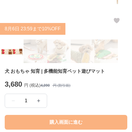
8
月
6
日 23:59まで10%OFF
犬 おもちゃ 知育 | 多機能知育ペット遊びマット
3,680
円 (税込)
4,090
円 (割引前)
1
購入画面に進む