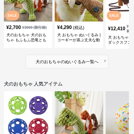
SALE
SALE
¥
13
¥
2,700
¥
4,290
(税込)
¥
3000
(割引前)
¥
12,410
前)
犬のおもちゃ 犬のおも
犬 おもちゃ ぬいぐるみ |
犬 おもちゃ ぬ
ちゃ もふもふ恐竜とも
コーギーが喜ぶ丈夫な動
ダックスフン
だち
物ぬいぐるみ
るみショルダ
›
犬のおもちゃ
の
ぬいぐるみ
一覧へ
犬のおもちゃ 人気アイテム