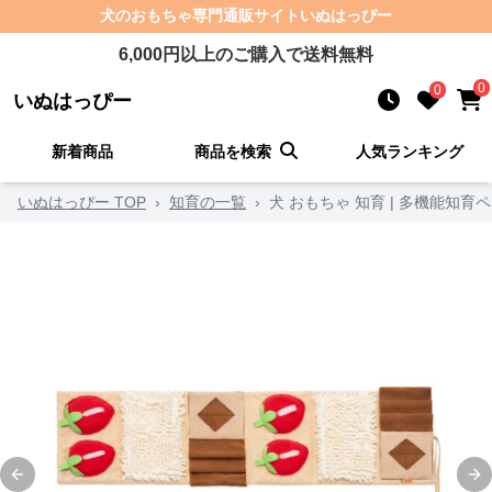
犬のおもちゃ
専門通販サイト
いぬはっぴー
6,000
円以上のご購入で送料無料
0
0
いぬはっぴー
新着商品
商品を検索
人気ランキング
いぬはっぴー TOP
›
知育の一覧
›
犬 おもちゃ 知育 | 多機能知
Previous slide
Ne