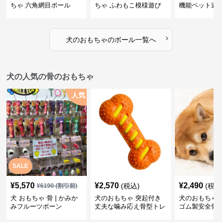
ちゃ 六角網目ボール
ちゃ ふわもこ模様遊び
機能ペット遊
ボール
›
犬のおもちゃ
の
ボール
一覧へ
犬の人気の骨のおもちゃ
人気
SALE
¥
5,570
¥
2,570
¥
2,490
(税込)
(税込
¥
6190
(割引前)
犬 おもちゃ 骨 | かみか
犬のおもちゃ 突起付き
犬のおもちゃ
みフルーツボーン
丈夫な噛み応え骨型トレ
ゴム製安全骨
ーニング玩具
ちゃ