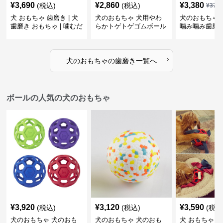
¥
3,690
¥
2,860
¥
3,380
(税込)
(税込)
¥
376
犬 おもちゃ 歯磨き | 犬
犬のおもちゃ 犬用やわ
犬のおもちゃ 
歯磨き おもちゃ | 噛むだ
らかトゲトゲゴムボール
噛み噛み歯磨
けで歯垢除去！小型犬用
歯磨きおもちゃ
ゴム製デンタルケア
›
犬のおもちゃ
の
歯磨き
一覧へ
ボールの人気の犬のおもちゃ
¥
3,920
¥
3,120
¥
3,590
(税込)
(税込)
(税込
犬のおもちゃ 犬のおも
犬のおもちゃ 犬のおも
犬 おもちゃ ボ