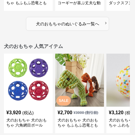
ちゃ もふもふ恐竜とも
コーギーが喜ぶ丈夫な動
ダックスフン
だち
物ぬいぐるみ
るみショルダ
›
犬のおもちゃ
の
ぬいぐるみ
一覧へ
犬のおもちゃ 人気アイテム
SALE
¥
3,920
¥
2,700
¥
3,120
(税込)
(税込
¥
3000
(割引前)
犬のおもちゃ 犬のおも
犬のおもちゃ 犬のおも
犬のおもちゃ 
ちゃ 六角網目ボール
ちゃ もふもふ恐竜とも
ちゃ ふわもこ
だち
ボール