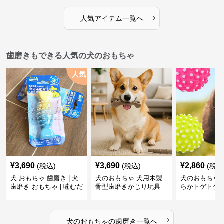
›
人気アイテム一覧へ
歯磨きもできる人気の犬のおもちゃ
人気
¥
3,690
¥
3,690
¥
2,860
(税込)
(税込)
(税込
犬 おもちゃ 歯磨き | 犬
犬のおもちゃ 犬用木製
犬のおもちゃ 
歯磨き おもちゃ | 噛むだ
骨型歯磨きかじり玩具
らかトゲトゲ
けで歯垢除去！小型犬用
歯磨きおもち
ゴム製デンタルケア
›
犬のおもちゃ
の
歯磨き
一覧へ