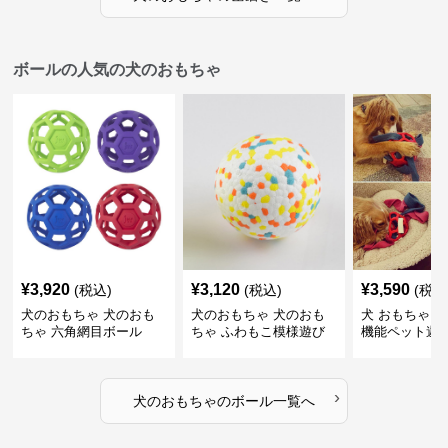
ボールの人気の犬のおもちゃ
¥
3,920
¥
3,120
¥
3,590
(税込)
(税込)
(税込
犬のおもちゃ 犬のおも
犬のおもちゃ 犬のおも
犬 おもちゃ ボ
ちゃ 六角網目ボール
ちゃ ふわもこ模様遊び
機能ペット遊
ボール
›
犬のおもちゃ
の
ボール
一覧へ