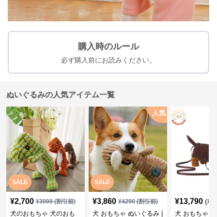
購入時のルール
必ず購入前にお読みください。
ぬいぐるみの人気アイテム一覧
人気
SALE
SALE
¥
2,700
¥
3,860
¥
13,790
(税
¥
3000
(割引前)
¥
4290
(割引前)
犬のおもちゃ 犬のおも
犬 おもちゃ ぬいぐるみ |
犬 おもちゃ ぬ