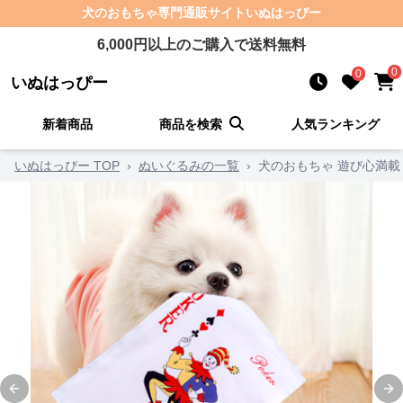
犬のおもちゃ
専門通販サイト
いぬはっぴー
6,000
円以上のご購入で送料無料
0
0
いぬはっぴー
新着商品
商品を検索
人気ランキング
いぬはっぴー TOP
›
ぬいぐるみの一覧
›
犬のおもちゃ 遊び心満
Previous slide
Ne