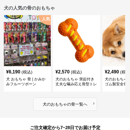
犬の人気の骨のおもちゃ
人気
¥
6,190
¥
2,570
¥
2,490
(税込)
(税込)
(税込
犬 おもちゃ 骨 | かみか
犬のおもちゃ 突起付き
犬のおもちゃ
みフルーツボーン
丈夫な噛み応え骨型トレ
ゴム製安全骨
ーニング玩具
ちゃ
›
犬のおもちゃ
の
骨
一覧へ
ご注文確定から7~28日でお届け予定