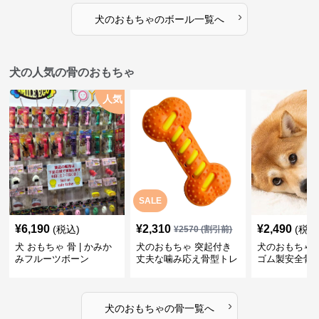
›
犬のおもちゃ
の
ボール
一覧へ
犬の人気の骨のおもちゃ
人気
SALE
¥
6,190
¥
2,310
¥
2,490
(税込)
(税込
¥
2570
(割引前)
犬 おもちゃ 骨 | かみか
犬のおもちゃ 突起付き
犬のおもちゃ
みフルーツボーン
丈夫な噛み応え骨型トレ
ゴム製安全骨
ーニング玩具
ちゃ
›
犬のおもちゃ
の
骨
一覧へ