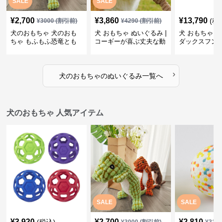
SALE
SALE
¥
2,700
¥
3,860
¥
13,790
(税
¥
3000
(割引前)
¥
4290
(割引前)
犬のおもちゃ 犬のおも
犬 おもちゃ ぬいぐるみ |
犬 おもちゃ ぬ
ちゃ もふもふ恐竜とも
コーギーが喜ぶ丈夫な動
ダックスフン
だち
物ぬいぐるみ
るみショルダ
›
犬のおもちゃ
の
ぬいぐるみ
一覧へ
犬のおもちゃ 人気アイテム
SALE
SALE
¥
3,920
¥
2,700
¥
2,810