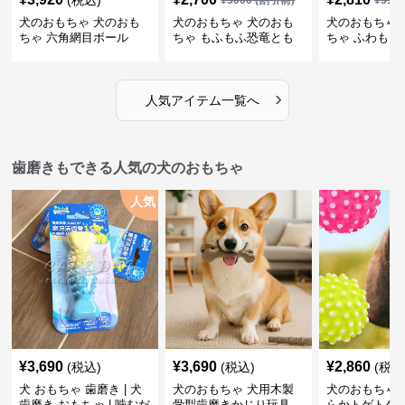
(税込)
¥
3000
(割引前)
¥
312
犬のおもちゃ 犬のおも
犬のおもちゃ 犬のおも
犬のおもちゃ 
ちゃ 六角網目ボール
ちゃ もふもふ恐竜とも
ちゃ ふわもこ
だち
ボール
›
人気アイテム一覧へ
歯磨きもできる人気の犬のおもちゃ
人気
¥
3,690
¥
3,690
¥
2,860
(税込)
(税込)
(税込
犬 おもちゃ 歯磨き | 犬
犬のおもちゃ 犬用木製
犬のおもちゃ 
歯磨き おもちゃ | 噛むだ
骨型歯磨きかじり玩具
らかトゲトゲ