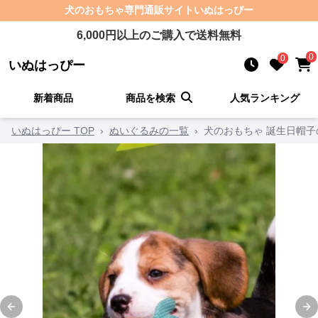
犬のおもちゃ
専門通販サイト
いぬはっぴー
6,000
円以上のご購入で送料無料
0
0
いぬはっぴー
新着商品
商品を検索
人気ランキング
いぬはっぴー TOP
›
ぬいぐるみの一覧
›
犬のおもちゃ 誕生日帽
Previous slide
Ne