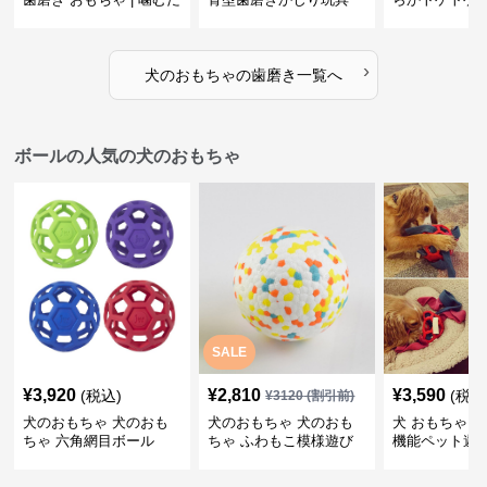
けで歯垢除去！小型犬用
歯磨きおもち
ゴム製デンタルケア
›
犬のおもちゃ
の
歯磨き
一覧へ
ボールの人気の犬のおもちゃ
SALE
¥
3,920
¥
2,810
¥
3,590
(税込)
(税込
¥
3120
(割引前)
犬のおもちゃ 犬のおも
犬のおもちゃ 犬のおも
犬 おもちゃ ボ
ちゃ 六角網目ボール
ちゃ ふわもこ模様遊び
機能ペット遊
ボール