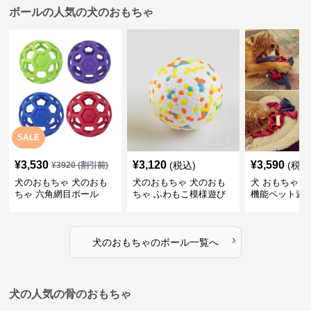
ボールの人気の犬のおもちゃ
SALE
¥
3,530
¥
3,120
¥
3,590
(税込)
(税込
¥
3920
(割引前)
犬のおもちゃ 犬のおも
犬のおもちゃ 犬のおも
犬 おもちゃ ボ
ちゃ 六角網目ボール
ちゃ ふわもこ模様遊び
機能ペット遊
ボール
›
犬のおもちゃ
の
ボール
一覧へ
犬の人気の骨のおもちゃ