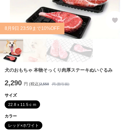
8
月
9
日 23:59まで10%OFF
犬のおもちゃ 本物そっくり肉厚ステーキぬいぐるみ
2,290
円 (税込)
2,550
円 (割引前)
サイズ
22.8ｘ11.5ｃｍ
カラー
レッド×ホワイト