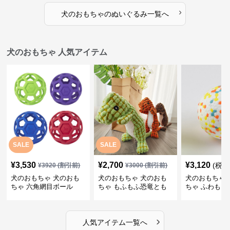
›
犬のおもちゃ
の
ぬいぐるみ
一覧へ
犬のおもちゃ 人気アイテム
SALE
SALE
¥
3,530
¥
2,700
¥
3,120
(税込
¥
3920
(割引前)
¥
3000
(割引前)
犬のおもちゃ 犬のおも
犬のおもちゃ 犬のおも
犬のおもちゃ 
ちゃ 六角網目ボール
ちゃ もふもふ恐竜とも
ちゃ ふわもこ
だち
ボール
›
人気アイテム一覧へ