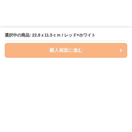
選択中の商品: 22.8ｘ11.5ｃｍ / レッド×ホワイト
購入画面に進む
いぬはっぴー
について