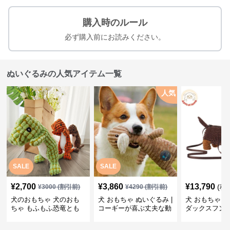
購入時のルール
必ず購入前にお読みください。
ぬいぐるみの人気アイテム一覧
人気
SALE
SALE
¥
2,700
¥
3,860
¥
13,790
(税
¥
3000
(割引前)
¥
4290
(割引前)
犬のおもちゃ 犬のおも
犬 おもちゃ ぬいぐるみ |
犬 おもちゃ ぬ
ちゃ もふもふ恐竜とも
コーギーが喜ぶ丈夫な動
ダックスフン
だち
物ぬいぐるみ
るみショルダ