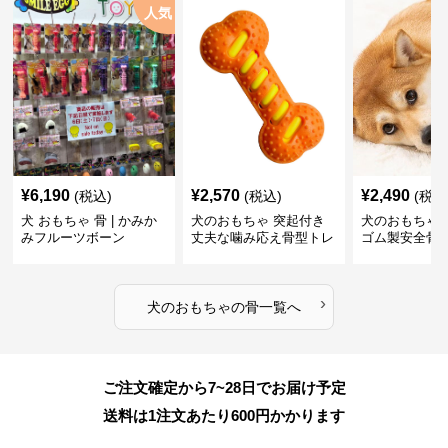
人気
¥
6,190
¥
2,570
¥
2,490
(税込)
(税込)
(税込
犬 おもちゃ 骨 | かみか
犬のおもちゃ 突起付き
犬のおもちゃ
みフルーツボーン
丈夫な噛み応え骨型トレ
ゴム製安全骨
ーニング玩具
ちゃ
›
犬のおもちゃ
の
骨
一覧へ
ご注文確定から7~28日でお届け予定
送料は1注文あたり
600
円かかります