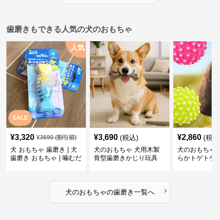
歯磨きもできる人気の犬のおもちゃ
人気
SALE
¥
3,320
¥
3,690
¥
2,860
(税込)
(税込
¥
3690
(割引前)
犬 おもちゃ 歯磨き | 犬
犬のおもちゃ 犬用木製
犬のおもちゃ 
歯磨き おもちゃ | 噛むだ
骨型歯磨きかじり玩具
らかトゲトゲ
けで歯垢除去！小型犬用
歯磨きおもち
ゴム製デンタルケア
›
犬のおもちゃ
の
歯磨き
一覧へ