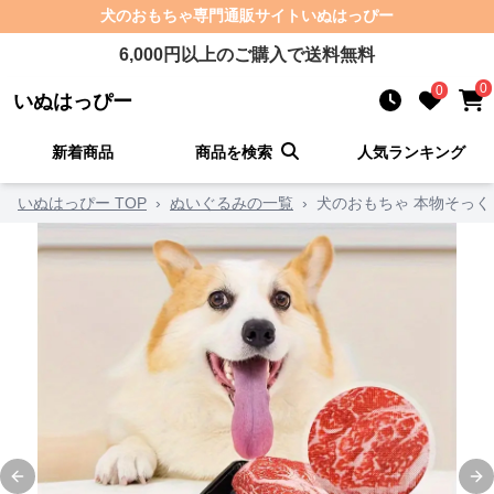
犬のおもちゃ
専門通販サイト
いぬはっぴー
6,000
円以上のご購入で送料無料
0
0
いぬはっぴー
新着商品
商品を検索
人気ランキング
いぬはっぴー TOP
›
ぬいぐるみの一覧
›
犬のおもちゃ 本物そっ
Previous slide
Ne