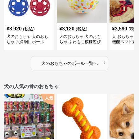
¥
3,920
¥
3,120
¥
3,590
(税込)
(税込)
(税込
犬のおもちゃ 犬のおも
犬のおもちゃ 犬のおも
犬 おもちゃ ボ
ちゃ 六角網目ボール
ちゃ ふわもこ模様遊び
機能ペット遊
ボール
›
犬のおもちゃ
の
ボール
一覧へ
犬の人気の骨のおもちゃ
人気