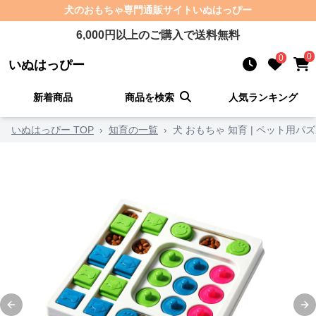
犬のおもちゃ
専門通販サイト
いぬはっぴー
6,000
円以上のご購入で送料無料
0
0
いぬはっぴー
新着商品
商品を検索
人気ランキング
いぬはっぴー TOP
›
知育の一覧
›
犬 おもちゃ 知育 | ペット用
Previous slide
Ne