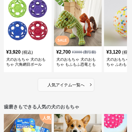
SALE
¥
3,920
¥
2,700
¥
3,120
(税込)
(税込
¥
3000
(割引前)
犬のおもちゃ 犬のおも
犬のおもちゃ 犬のおも
犬のおもちゃ 
ちゃ 六角網目ボール
ちゃ もふもふ恐竜とも
ちゃ ふわもこ
だち
ボール
›
人気アイテム一覧へ
歯磨きもできる人気の犬のおもちゃ
人気