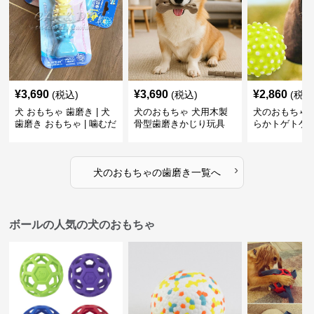
¥
3,690
¥
3,690
¥
2,860
(税込)
(税込)
(税込
犬 おもちゃ 歯磨き | 犬
犬のおもちゃ 犬用木製
犬のおもちゃ 
歯磨き おもちゃ | 噛むだ
骨型歯磨きかじり玩具
らかトゲトゲ
けで歯垢除去！小型犬用
歯磨きおもち
ゴム製デンタルケア
›
犬のおもちゃ
の
歯磨き
一覧へ
ボールの人気の犬のおもちゃ