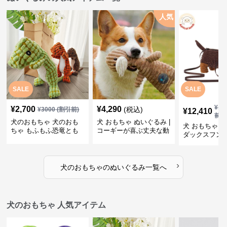
人気
SALE
SALE
¥
13
¥
2,700
¥
4,290
(税込)
¥
3000
(割引前)
¥
12,410
前)
犬のおもちゃ 犬のおも
犬 おもちゃ ぬいぐるみ |
犬 おもちゃ ぬ
ちゃ もふもふ恐竜とも
コーギーが喜ぶ丈夫な動
ダックスフン
だち
物ぬいぐるみ
るみショルダ
›
犬のおもちゃ
の
ぬいぐるみ
一覧へ
犬のおもちゃ 人気アイテム