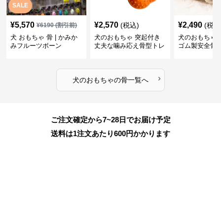
SALE
¥
5,570
¥
2,570
¥
2,490
(税込)
(税込
¥
6190
(割引前)
犬 おもちゃ 骨 | かみか
犬のおもちゃ 突起付き
犬のおもちゃ
みフルーツボーン
丈夫な噛み応え骨型トレ
ゴム製安全骨
ーニング玩具
ちゃ
›
犬のおもちゃ
の
骨
一覧へ
ご注文確定から7~28日でお届け予定
送料は1注文あたり
600
円かかります