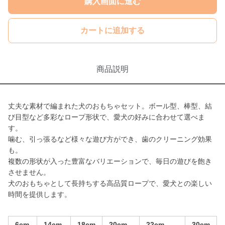
購入画面に進む
カートに追加する
商品説明
丈夫な素材で編まれた犬のおもちゃセット。ボール型、棒型、結
び目型など多彩なロープ形状で、愛犬の好みに合わせて選べま
す。
噛む、引っ張るなど様々な遊び方ができ、歯のクリーニング効果
も。
複数の形状が入った豊富なバリエーションで、毎日の遊びを飽き
させません。
犬のおもちゃとして長持ちする高品質ロープで、愛犬との楽しい
時間を提供します。
6cm
14cm
18cm
20cm
22cm
30cm