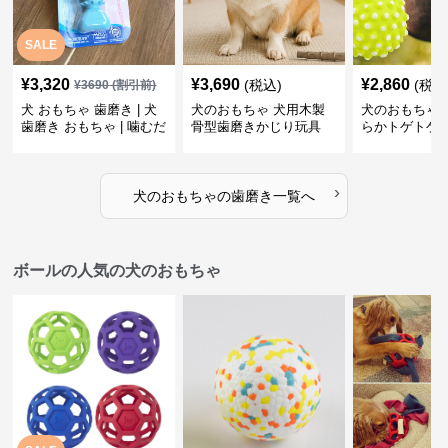
SALE
¥
3,320
¥
3,690
¥
2,860
(税込)
(税込
¥
3690
(割引前)
犬 おもちゃ 歯磨き | 犬
犬のおもちゃ 犬用木製
犬のおもちゃ 
歯磨き おもちゃ | 噛むだ
骨型歯磨きかじり玩具
らかトゲトゲ
けで歯垢除去！小型犬用
歯磨きおもち
ゴム製デンタルケア
›
犬のおもちゃ
の
歯磨き
一覧へ
ボールの人気の犬のおもちゃ