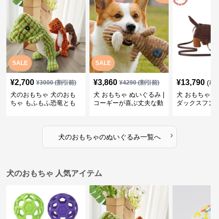
SALE
SALE
¥
2,700
¥
3,860
¥
13,790
(税
¥
3000
(割引前)
¥
4290
(割引前)
犬のおもちゃ 犬のおも
犬 おもちゃ ぬいぐるみ |
犬 おもちゃ ぬ
ちゃ もふもふ恐竜とも
コーギーが喜ぶ丈夫な動
ダックスフン
だち
物ぬいぐるみ
るみショルダ
›
犬のおもちゃ
の
ぬいぐるみ
一覧へ
犬のおもちゃ 人気アイテム