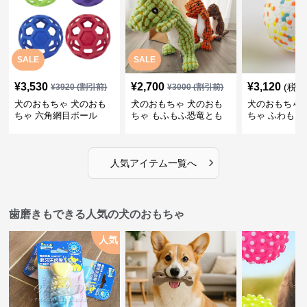
SALE
SALE
¥
3,530
¥
2,700
¥
3,120
(税込
¥
3920
(割引前)
¥
3000
(割引前)
犬のおもちゃ 犬のおも
犬のおもちゃ 犬のおも
犬のおもちゃ 
ちゃ 六角網目ボール
ちゃ もふもふ恐竜とも
ちゃ ふわもこ
だち
ボール
›
人気アイテム一覧へ
歯磨きもできる人気の犬のおもちゃ
人気