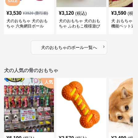
SALE
¥
3,530
¥
3,120
¥
3,590
(税込)
(税込
¥
3920
(割引前)
犬のおもちゃ 犬のおも
犬のおもちゃ 犬のおも
犬 おもちゃ ボ
ちゃ 六角網目ボール
ちゃ ふわもこ模様遊び
機能ペット遊
ボール
›
犬のおもちゃ
の
ボール
一覧へ
犬の人気の骨のおもちゃ
人気