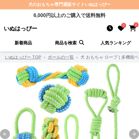
犬のおもちゃ
専門通販サイト
いぬはっぴー
6,000
円以上のご購入で送料無料
0
0
いぬはっぴー
新着商品
商品を検索
人気ランキング
いぬはっぴー TOP
›
ボールの一覧
›
犬 おもちゃ ロープ | 多機
Previous slide
Ne