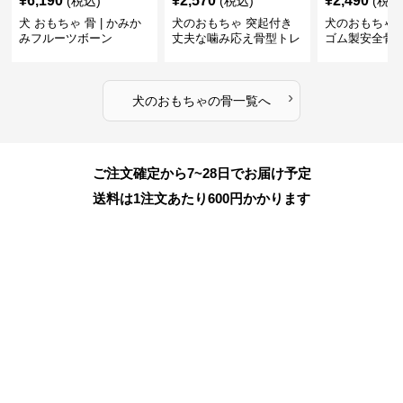
¥
6,190
¥
2,570
¥
2,490
(税込)
(税込)
(税込
犬 おもちゃ 骨 | かみか
犬のおもちゃ 突起付き
犬のおもちゃ
みフルーツボーン
丈夫な噛み応え骨型トレ
ゴム製安全骨
ーニング玩具
ちゃ
›
犬のおもちゃ
の
骨
一覧へ
ご注文確定から7~28日でお届け予定
送料は1注文あたり
600
円かかります