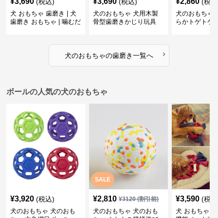
¥
3,690
¥
3,690
¥
2,860
(税込)
(税込)
(税込
犬 おもちゃ 歯磨き | 犬
犬のおもちゃ 犬用木製
犬のおもちゃ 
歯磨き おもちゃ | 噛むだ
骨型歯磨きかじり玩具
らかトゲトゲ
けで歯垢除去！小型犬用
歯磨きおもち
ゴム製デンタルケア
›
犬のおもちゃ
の
歯磨き
一覧へ
ボールの人気の犬のおもちゃ
SALE
¥
3,920
¥
2,810
¥
3,590
(税込)
(税込
¥
3120
(割引前)
犬のおもちゃ 犬のおも
犬のおもちゃ 犬のおも
犬 おもちゃ ボ