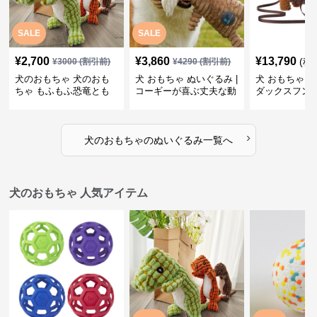
SALE
SALE
¥
2,700
¥
3,860
¥
13,790
(税
¥
3000
(割引前)
¥
4290
(割引前)
犬のおもちゃ 犬のおも
犬 おもちゃ ぬいぐるみ |
犬 おもちゃ ぬ
ちゃ もふもふ恐竜とも
コーギーが喜ぶ丈夫な動
ダックスフン
だち
物ぬいぐるみ
るみショルダ
›
犬のおもちゃ
の
ぬいぐるみ
一覧へ
犬のおもちゃ 人気アイテム