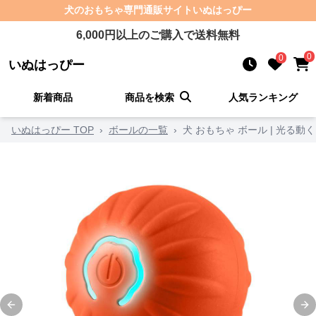
犬のおもちゃ
専門通販サイト
いぬはっぴー
6,000
円以上のご購入で送料無料
0
0
いぬはっぴー
新着商品
商品を検索
人気ランキング
いぬはっぴー TOP
›
ボールの一覧
›
犬 おもちゃ ボール | 光る
Previous slide
Ne