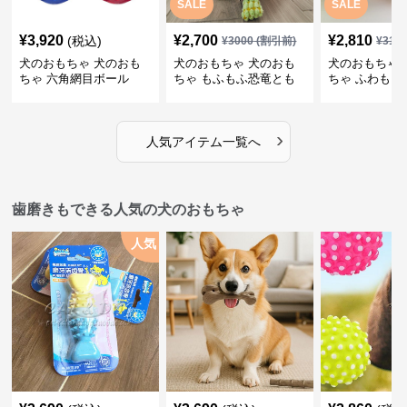
SALE
SALE
¥
3,920
¥
2,700
¥
2,810
(税込)
¥
3000
(割引前)
¥
312
犬のおもちゃ 犬のおも
犬のおもちゃ 犬のおも
犬のおもちゃ 
ちゃ 六角網目ボール
ちゃ もふもふ恐竜とも
ちゃ ふわもこ
だち
ボール
›
人気アイテム一覧へ
歯磨きもできる人気の犬のおもちゃ
人気