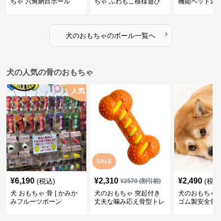
ちゃ 六角網目ボール
ちゃ ふわもこ模様遊び
機能ペット遊
ボール
›
犬のおもちゃ
の
ボール
一覧へ
犬の人気の骨のおもちゃ
人気
SALE
¥
6,190
¥
2,310
¥
2,490
(税込)
(税込
¥
2570
(割引前)
犬 おもちゃ 骨 | かみか
犬のおもちゃ 突起付き
犬のおもちゃ
みフルーツボーン
丈夫な噛み応え骨型トレ
ゴム製安全骨
ーニング玩具
ちゃ