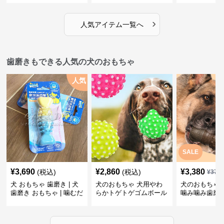
›
人気アイテム一覧へ
歯磨きもできる人気の犬のおもちゃ
人気
SALE
¥
3,690
¥
2,860
¥
3,380
(税込)
(税込)
¥
376
犬 おもちゃ 歯磨き | 犬
犬のおもちゃ 犬用やわ
犬のおもちゃ 
歯磨き おもちゃ | 噛むだ
らかトゲトゲゴムボール
噛み噛み歯磨
けで歯垢除去！小型犬用
歯磨きおもちゃ
ゴム製デンタルケア