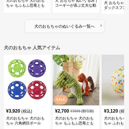
犬のおもちゃ 犬のおも
犬 おもちゃ ぬいぐるみ |
犬 おもちゃ ぬ
ちゃ もふもふ恐竜とも
コーギーが喜ぶ丈夫な動
ダックスフン
だち
物ぬいぐるみ
るみショルダ
›
犬のおもちゃ
の
ぬいぐるみ
一覧へ
犬のおもちゃ 人気アイテム
SALE
¥
3,920
¥
2,700
¥
3,120
(税込)
(税込
¥
3000
(割引前)
犬のおもちゃ 犬のおも
犬のおもちゃ 犬のおも
犬のおもちゃ 
ちゃ 六角網目ボール
ちゃ もふもふ恐竜とも
ちゃ ふわもこ
だち
ボール