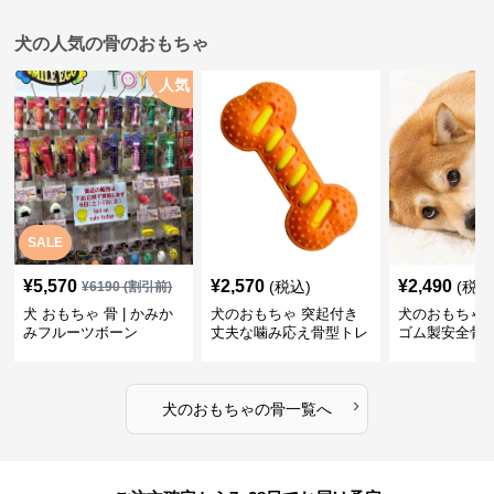
犬の人気の骨のおもちゃ
人気
SALE
¥
5,570
¥
2,570
¥
2,490
(税込)
(税込
¥
6190
(割引前)
犬 おもちゃ 骨 | かみか
犬のおもちゃ 突起付き
犬のおもちゃ
みフルーツボーン
丈夫な噛み応え骨型トレ
ゴム製安全骨
ーニング玩具
ちゃ
›
犬のおもちゃ
の
骨
一覧へ