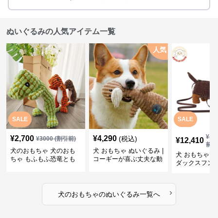
ぬいぐるみの人気アイテム一覧
人気
SALE
SALE
¥
13
¥
2,700
¥
4,290
(税込)
¥
3000
(割引前)
¥
12,410
前)
犬のおもちゃ 犬のおも
犬 おもちゃ ぬいぐるみ |
犬 おもちゃ ぬ
ちゃ もふもふ恐竜とも
コーギーが喜ぶ丈夫な動
ダックスフン
だち
物ぬいぐるみ
るみショルダ
›
犬のおもちゃ
の
ぬいぐるみ
一覧へ