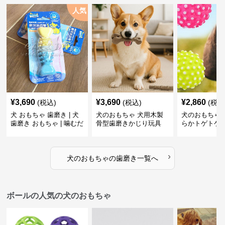
人気
¥
3,690
¥
3,690
¥
2,860
(税込)
(税込)
(税込
犬 おもちゃ 歯磨き | 犬
犬のおもちゃ 犬用木製
犬のおもちゃ 
歯磨き おもちゃ | 噛むだ
骨型歯磨きかじり玩具
らかトゲトゲ
けで歯垢除去！小型犬用
歯磨きおもち
ゴム製デンタルケア
›
犬のおもちゃ
の
歯磨き
一覧へ
ボールの人気の犬のおもちゃ