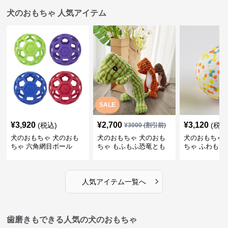
犬のおもちゃ 人気アイテム
SALE
¥
3,920
¥
2,700
¥
3,120
(税込)
(税込
¥
3000
(割引前)
犬のおもちゃ 犬のおも
犬のおもちゃ 犬のおも
犬のおもちゃ 
ちゃ 六角網目ボール
ちゃ もふもふ恐竜とも
ちゃ ふわもこ
だち
ボール
›
人気アイテム一覧へ
歯磨きもできる人気の犬のおもちゃ