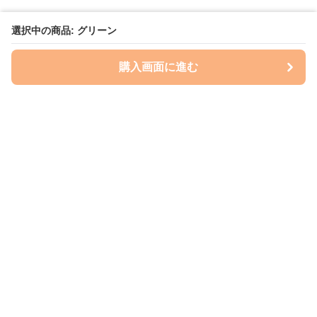
選択中の商品: グリーン
購入画面に進む
いぬはっぴー
について
会社概要