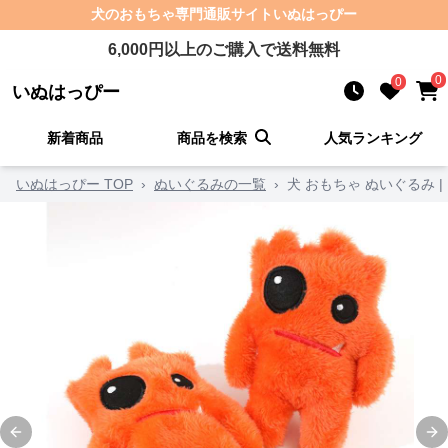
犬のおもちゃ
専門通販サイト
いぬはっぴー
6,000
円以上のご購入で送料無料
0
0
いぬはっぴー
新着商品
商品を検索
人気ランキング
いぬはっぴー TOP
›
ぬいぐるみの一覧
›
犬 おもちゃ ぬいぐるみ 
Previous slide
Ne