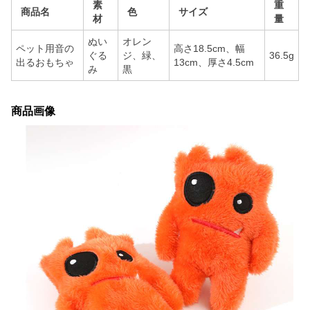
素
重
商品名
色
サイズ
材
量
ぬい
オレン
ペット用音の
高さ18.5cm、幅
ぐる
ジ、緑、
36.5g
出るおもちゃ
13cm、厚さ4.5cm
み
黒
商品画像