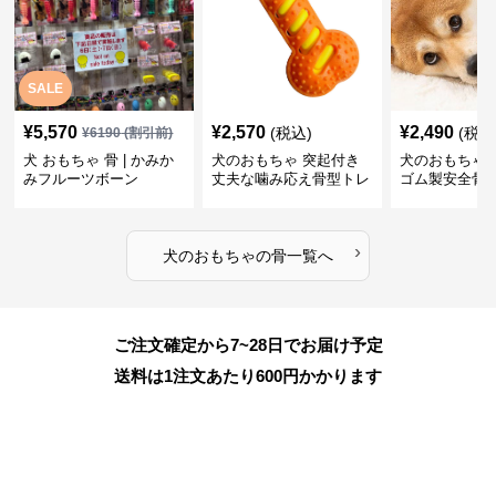
SALE
¥
5,570
¥
2,570
¥
2,490
(税込)
(税込
¥
6190
(割引前)
犬 おもちゃ 骨 | かみか
犬のおもちゃ 突起付き
犬のおもちゃ
みフルーツボーン
丈夫な噛み応え骨型トレ
ゴム製安全骨
ーニング玩具
ちゃ
›
犬のおもちゃ
の
骨
一覧へ
ご注文確定から7~28日でお届け予定
送料は1注文あたり
600
円かかります