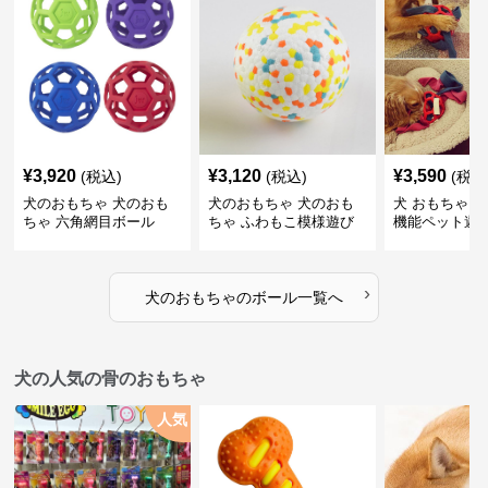
¥
3,920
¥
3,120
¥
3,590
(税込)
(税込)
(税込
犬のおもちゃ 犬のおも
犬のおもちゃ 犬のおも
犬 おもちゃ ボ
ちゃ 六角網目ボール
ちゃ ふわもこ模様遊び
機能ペット遊
ボール
›
犬のおもちゃ
の
ボール
一覧へ
犬の人気の骨のおもちゃ
人気