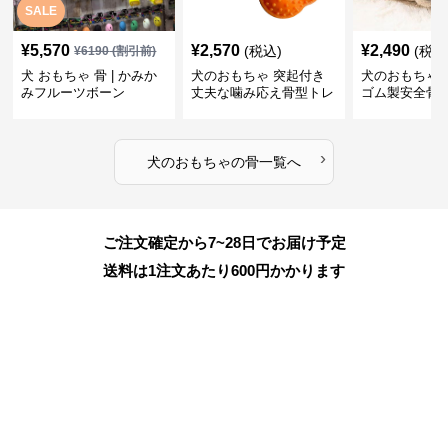
SALE
¥
5,570
¥
2,570
¥
2,490
(税込)
(税込
¥
6190
(割引前)
犬 おもちゃ 骨 | かみか
犬のおもちゃ 突起付き
犬のおもちゃ
みフルーツボーン
丈夫な噛み応え骨型トレ
ゴム製安全骨
ーニング玩具
ちゃ
›
犬のおもちゃ
の
骨
一覧へ
ご注文確定から7~28日でお届け予定
送料は1注文あたり
600
円かかります