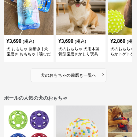
¥
3,690
¥
3,690
¥
2,860
(税込)
(税込)
(税込
犬 おもちゃ 歯磨き | 犬
犬のおもちゃ 犬用木製
犬のおもちゃ 
歯磨き おもちゃ | 噛むだ
骨型歯磨きかじり玩具
らかトゲトゲ
けで歯垢除去！小型犬用
歯磨きおもち
ゴム製デンタルケア
›
犬のおもちゃ
の
歯磨き
一覧へ
ボールの人気の犬のおもちゃ