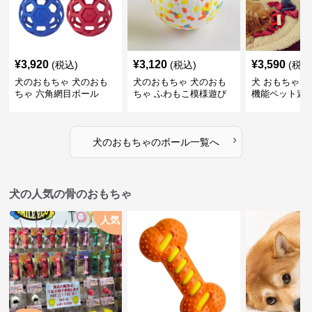
¥
3,920
¥
3,120
¥
3,590
(税込)
(税込)
(税込
犬のおもちゃ 犬のおも
犬のおもちゃ 犬のおも
犬 おもちゃ ボ
ちゃ 六角網目ボール
ちゃ ふわもこ模様遊び
機能ペット遊
ボール
›
犬のおもちゃ
の
ボール
一覧へ
犬の人気の骨のおもちゃ
人気