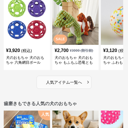
SALE
¥
3,920
¥
2,700
¥
3,120
(税込)
(税込
¥
3000
(割引前)
犬のおもちゃ 犬のおも
犬のおもちゃ 犬のおも
犬のおもちゃ 
ちゃ 六角網目ボール
ちゃ もふもふ恐竜とも
ちゃ ふわもこ
だち
ボール
›
人気アイテム一覧へ
歯磨きもできる人気の犬のおもちゃ
人気