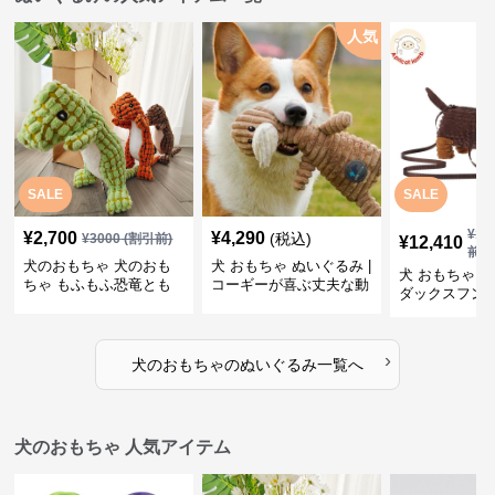
人気
SALE
SALE
¥
13
¥
2,700
¥
4,290
(税込)
¥
3000
(割引前)
¥
12,410
前)
犬のおもちゃ 犬のおも
犬 おもちゃ ぬいぐるみ |
犬 おもちゃ ぬ
ちゃ もふもふ恐竜とも
コーギーが喜ぶ丈夫な動
ダックスフン
だち
物ぬいぐるみ
るみショルダ
›
犬のおもちゃ
の
ぬいぐるみ
一覧へ
犬のおもちゃ 人気アイテム