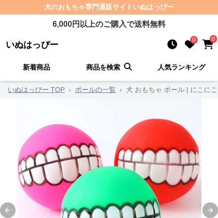
犬のおもちゃ
専門通販サイト
いぬはっぴー
6,000
円以上のご購入で送料無料
0
0
いぬはっぴー
新着商品
商品を検索
人気ランキング
いぬはっぴー TOP
›
ボールの一覧
›
犬 おもちゃ ボール | にこ
Previous slide
Ne