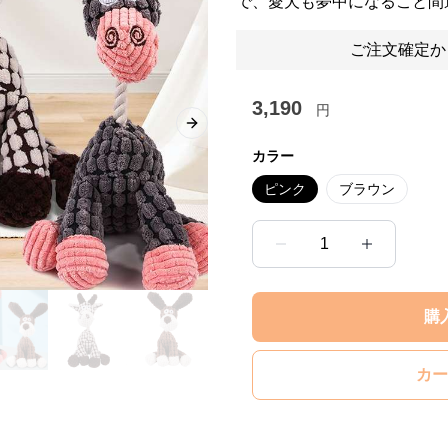
で、愛犬も夢中になること間
ご注文確定か
3,190
円
Next slide
カラー
ピンク
ブラウン
1
購
カー