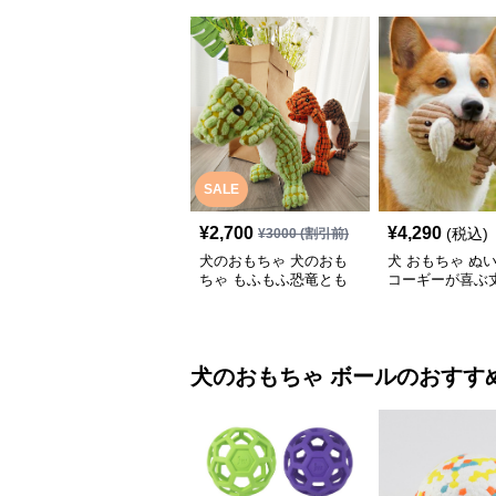
SALE
¥
2,700
¥
4,290
(税込)
¥
3000
(割引前)
犬のおもちゃ 犬のおも
犬 おもちゃ ぬい
ちゃ もふもふ恐竜とも
コーギーが喜ぶ
だち
物ぬいぐるみ
犬のおもちゃ
ボール
のおすす