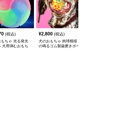
70
¥
2,800
¥
3,200
(税込)
(税込)
(税込)
おもちゃ 光る発光
犬のおもちゃ 肉球模様
犬のおもちゃ 肉球柄サ
ル 犬用弾むおもち
の鳴るゴム製歯磨きボー
ッカーボール型リボン付
ル
き