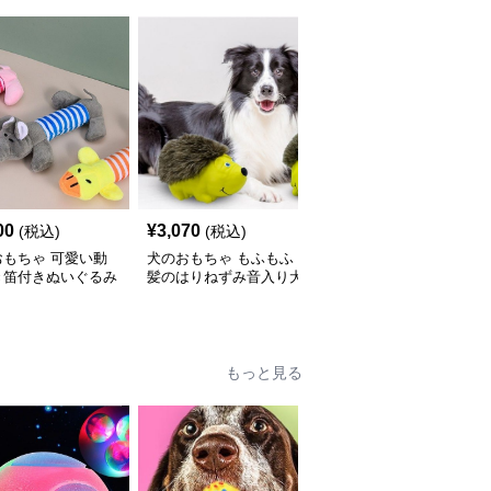
00
¥
3,070
¥
2,550
(税込)
(税込)
(税込)
おもちゃ 可愛い動
犬のおもちゃ もふもふ
犬のおもちゃ 本物そっ
き笛付きぬいぐるみ
髪のはりねずみ音入り犬
くり肉厚ステーキぬいぐ
セット
用ぬいぐるみ
るみ
もっと見る