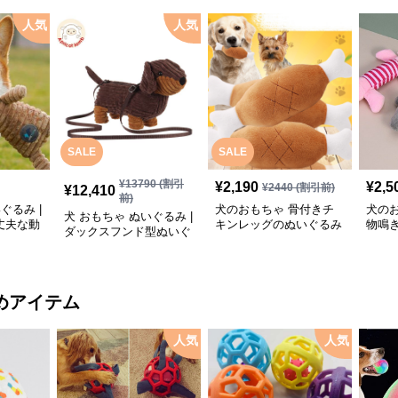
人気
人気
SALE
SALE
¥
13790
(割引
¥
2,190
¥
2,5
¥
2440
(割引前)
¥
12,410
前)
ぐるみ |
犬のおもちゃ 骨付きチ
犬の
犬 おもちゃ ぬいぐるみ |
丈夫な動
キンレッグのぬいぐるみ
物鳴
ダックスフンド型ぬいぐ
おもちゃ
三種
るみショルダーバッグ
めアイテム
人気
人気