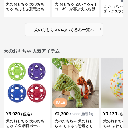
前)
犬のおもちゃ 犬のおも
犬 おもちゃ ぬいぐるみ |
犬 おもちゃ ぬ
ちゃ もふもふ恐竜とも
コーギーが喜ぶ丈夫な動
ダックスフン
だち
物ぬいぐるみ
るみショルダ
›
犬のおもちゃ
の
ぬいぐるみ
一覧へ
犬のおもちゃ 人気アイテム
SALE
¥
3,920
¥
2,700
¥
3,120
(税込)
(税込
¥
3000
(割引前)
犬のおもちゃ 犬のおも
犬のおもちゃ 犬のおも
犬のおもちゃ 
ちゃ 六角網目ボール
ちゃ もふもふ恐竜とも
ちゃ ふわもこ