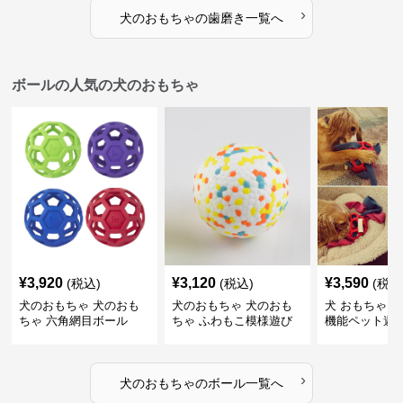
›
犬のおもちゃ
の
歯磨き
一覧へ
ボールの人気の犬のおもちゃ
¥
3,920
¥
3,120
¥
3,590
(税込)
(税込)
(税込
犬のおもちゃ 犬のおも
犬のおもちゃ 犬のおも
犬 おもちゃ ボ
ちゃ 六角網目ボール
ちゃ ふわもこ模様遊び
機能ペット遊
ボール
›
犬のおもちゃ
の
ボール
一覧へ