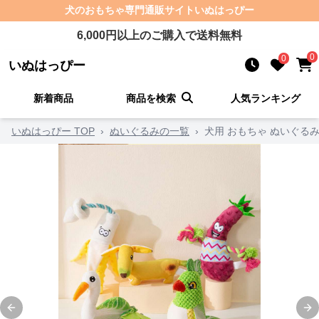
犬のおもちゃ
専門通販サイト
いぬはっぴー
6,000
円以上のご購入で送料無料
0
0
いぬはっぴー
新着商品
商品を検索
人気ランキング
いぬはっぴー TOP
›
ぬいぐるみの一覧
›
犬用 おもちゃ ぬいぐる
Previous slide
Ne