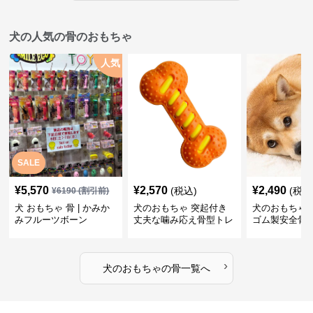
犬の人気の骨のおもちゃ
人気
SALE
¥
5,570
¥
2,570
¥
2,490
(税込)
(税込
¥
6190
(割引前)
犬 おもちゃ 骨 | かみか
犬のおもちゃ 突起付き
犬のおもちゃ
みフルーツボーン
丈夫な噛み応え骨型トレ
ゴム製安全骨
ーニング玩具
ちゃ
›
犬のおもちゃ
の
骨
一覧へ