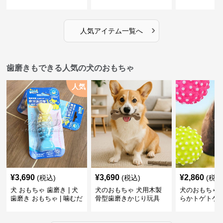
だち
ボール
›
人気アイテム一覧へ
歯磨きもできる人気の犬のおもちゃ
人気
¥
3,690
¥
3,690
¥
2,860
(税込)
(税込)
(税込
犬 おもちゃ 歯磨き | 犬
犬のおもちゃ 犬用木製
犬のおもちゃ 
歯磨き おもちゃ | 噛むだ
骨型歯磨きかじり玩具
らかトゲトゲ
けで歯垢除去！小型犬用
歯磨きおもち
ゴム製デンタルケア