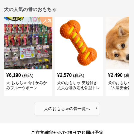
犬の人気の骨のおもちゃ
人気
¥
6,190
¥
2,570
¥
2,490
(税込)
(税込)
(税込
犬 おもちゃ 骨 | かみか
犬のおもちゃ 突起付き
犬のおもちゃ
みフルーツボーン
丈夫な噛み応え骨型トレ
ゴム製安全骨
ーニング玩具
ちゃ
›
犬のおもちゃ
の
骨
一覧へ
ご注文確定から7~28日でお届け予定