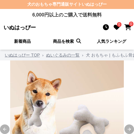
犬のおもちゃ
専門通販サイト
いぬはっぴー
6,000
円以上のご購入で送料無料
0
0
いぬはっぴー
新着商品
商品を検索
人気ランキング
いぬはっぴー TOP
›
ぬいぐるみの一覧
›
犬 おもちゃ | もふもふ
Previous slide
Ne