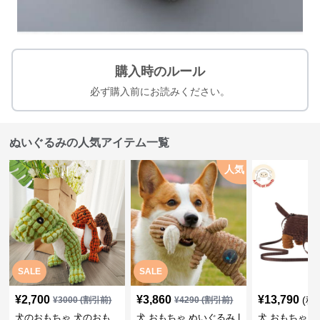
購入時のルール
必ず購入前にお読みください。
ぬいぐるみの人気アイテム一覧
人気
SALE
SALE
¥
2,700
¥
3,860
¥
13,790
(税
¥
3000
(割引前)
¥
4290
(割引前)
犬のおもちゃ 犬のおも
犬 おもちゃ ぬいぐるみ |
犬 おもちゃ ぬ