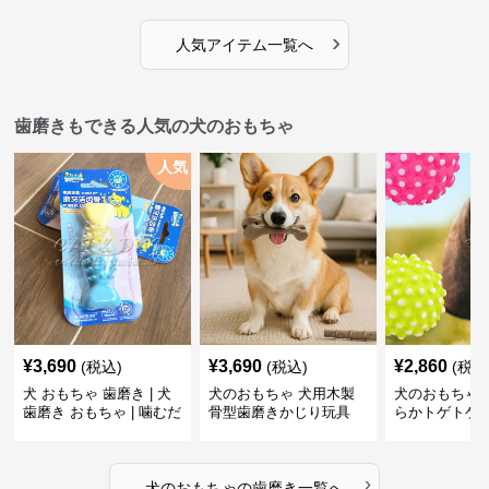
›
人気アイテム一覧へ
歯磨きもできる人気の犬のおもちゃ
人気
¥
3,690
¥
3,690
¥
2,860
(税込)
(税込)
(税込
犬 おもちゃ 歯磨き | 犬
犬のおもちゃ 犬用木製
犬のおもちゃ 
歯磨き おもちゃ | 噛むだ
骨型歯磨きかじり玩具
らかトゲトゲ
けで歯垢除去！小型犬用
歯磨きおもち
ゴム製デンタルケア
›
犬のおもちゃ
の
歯磨き
一覧へ