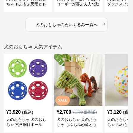
ちゃ もふもふ恐竜とも
コーギーが喜ぶ丈夫な動
ダックスフン
だち
物ぬいぐるみ
るみショルダ
›
犬のおもちゃ
の
ぬいぐるみ
一覧へ
犬のおもちゃ 人気アイテム
SALE
¥
3,920
¥
2,700
¥
3,120
(税込)
(税込
¥
3000
(割引前)
犬のおもちゃ 犬のおも
犬のおもちゃ 犬のおも
犬のおもちゃ 
ちゃ 六角網目ボール
ちゃ もふもふ恐竜とも
ちゃ ふわもこ
だち
ボール