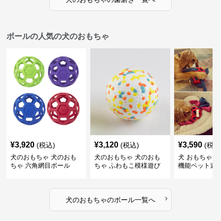
ボールの人気の犬のおもちゃ
¥
3,920
¥
3,120
¥
3,590
(税込)
(税込)
(税込
犬のおもちゃ 犬のおも
犬のおもちゃ 犬のおも
犬 おもちゃ ボ
ちゃ 六角網目ボール
ちゃ ふわもこ模様遊び
機能ペット遊
ボール
›
犬のおもちゃ
の
ボール
一覧へ