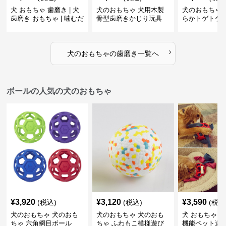
犬 おもちゃ 歯磨き | 犬
犬のおもちゃ 犬用木製
犬のおもちゃ 
歯磨き おもちゃ | 噛むだ
骨型歯磨きかじり玩具
らかトゲトゲ
けで歯垢除去！小型犬用
歯磨きおもち
ゴム製デンタルケア
›
犬のおもちゃ
の
歯磨き
一覧へ
ボールの人気の犬のおもちゃ
¥
3,920
¥
3,120
¥
3,590
(税込)
(税込)
(税込
犬のおもちゃ 犬のおも
犬のおもちゃ 犬のおも
犬 おもちゃ ボ
ちゃ 六角網目ボール
ちゃ ふわもこ模様遊び
機能ペット遊