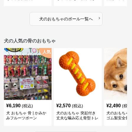
ボール
›
犬のおもちゃ
の
ボール
一覧へ
犬の人気の骨のおもちゃ
人気
¥
6,190
¥
2,570
¥
2,490
(税込)
(税込)
(税込
犬 おもちゃ 骨 | かみか
犬のおもちゃ 突起付き
犬のおもちゃ
みフルーツボーン
丈夫な噛み応え骨型トレ
ゴム製安全骨
ーニング玩具
ちゃ