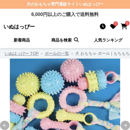
犬のおもちゃ
専門通販サイト
いぬはっぴー
6,000
円以上のご購入で送料無料
0
0
いぬはっぴー
新着商品
商品を検索
人気ランキング
いぬはっぴー TOP
›
ボールの一覧
›
犬 おもちゃ ボール | もち
Previous slide
Ne