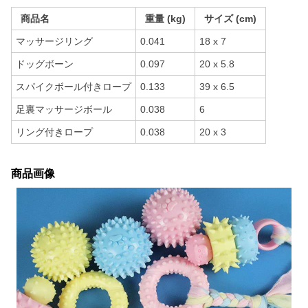
商品名
重量 (kg)
サイズ (cm)
マッサージリング
0.041
18 x 7
ドッグボーン
0.097
20 x 5.8
スパイクボール付きロープ
0.133
39 x 6.5
足裏マッサージボール
0.038
6
リング付きロープ
0.038
20 x 3
商品画像