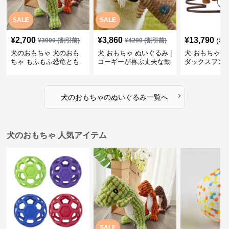
SALE
SALE
¥
2,700
¥
3,860
¥
13,790
(税
¥
3000
(割引前)
¥
4290
(割引前)
犬のおもちゃ 犬のおも
犬 おもちゃ ぬいぐるみ |
犬 おもちゃ ぬ
ちゃ もふもふ恐竜とも
コーギーが喜ぶ丈夫な動
ダックスフン
だち
物ぬいぐるみ
るみショルダ
›
犬のおもちゃ
の
ぬいぐるみ
一覧へ
犬のおもちゃ 人気アイテム
SALE