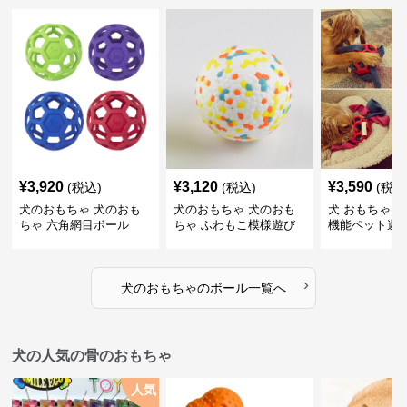
¥
3,920
¥
3,120
¥
3,590
(税込)
(税込)
(税込
犬のおもちゃ 犬のおも
犬のおもちゃ 犬のおも
犬 おもちゃ ボ
ちゃ 六角網目ボール
ちゃ ふわもこ模様遊び
機能ペット遊
ボール
›
犬のおもちゃ
の
ボール
一覧へ
犬の人気の骨のおもちゃ
人気