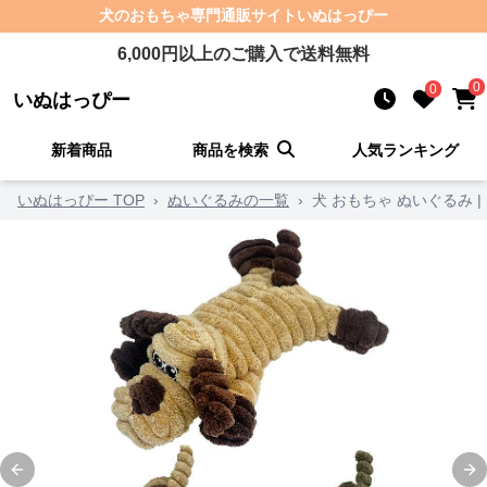
犬のおもちゃ
専門通販サイト
いぬはっぴー
6,000
円以上のご購入で送料無料
0
0
いぬはっぴー
新着商品
商品を検索
人気ランキング
いぬはっぴー TOP
›
ぬいぐるみの一覧
›
犬 おもちゃ ぬいぐるみ 
Previous slide
Ne