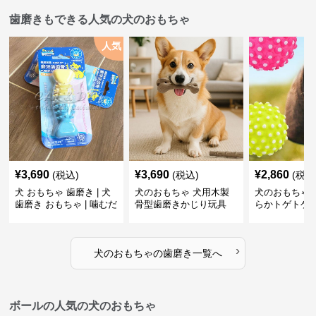
歯磨きもできる人気の犬のおもちゃ
人気
¥
3,690
¥
3,690
¥
2,860
(税込)
(税込)
(税込
犬 おもちゃ 歯磨き | 犬
犬のおもちゃ 犬用木製
犬のおもちゃ 
歯磨き おもちゃ | 噛むだ
骨型歯磨きかじり玩具
らかトゲトゲ
けで歯垢除去！小型犬用
歯磨きおもち
ゴム製デンタルケア
›
犬のおもちゃ
の
歯磨き
一覧へ
ボールの人気の犬のおもちゃ