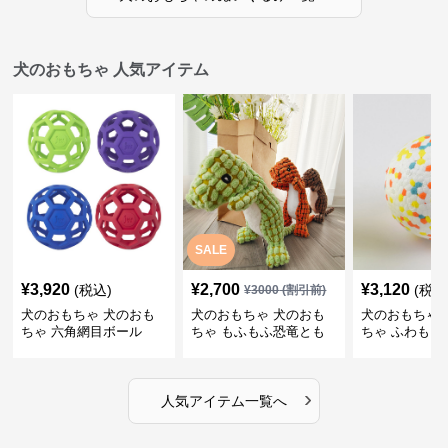
犬のおもちゃ 人気アイテム
SALE
¥
3,920
¥
2,700
¥
3,120
(税込)
(税込
¥
3000
(割引前)
犬のおもちゃ 犬のおも
犬のおもちゃ 犬のおも
犬のおもちゃ 
ちゃ 六角網目ボール
ちゃ もふもふ恐竜とも
ちゃ ふわもこ
だち
ボール
›
人気アイテム一覧へ