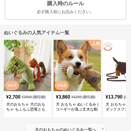
購入時のルール
必ず購入前にお読みください。
ぬいぐるみの人気アイテム一覧
人気
SALE
SALE
¥
2,700
¥
3,860
¥
13,790
(税
¥
3000
(割引前)
¥
4290
(割引前)
犬のおもちゃ 犬のおも
犬 おもちゃ ぬいぐるみ |
犬 おもちゃ ぬ
ちゃ もふもふ恐竜とも
コーギーが喜ぶ丈夫な動
ダックスフン
だち
物ぬいぐるみ
るみショルダ
›
犬のおもちゃ
の
ぬいぐるみ
一覧へ