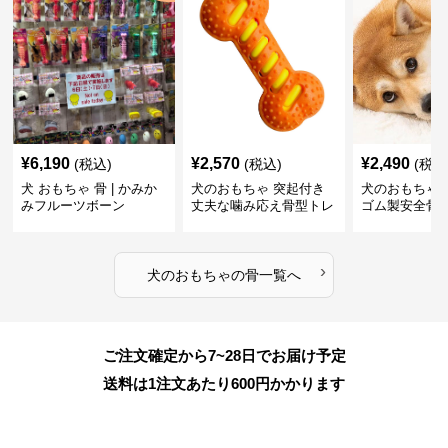
¥
6,190
¥
2,570
¥
2,490
(税込)
(税込)
(税込
犬 おもちゃ 骨 | かみか
犬のおもちゃ 突起付き
犬のおもちゃ
みフルーツボーン
丈夫な噛み応え骨型トレ
ゴム製安全骨
ーニング玩具
ちゃ
›
犬のおもちゃ
の
骨
一覧へ
ご注文確定から7~28日でお届け予定
送料は1注文あたり
600
円かかります