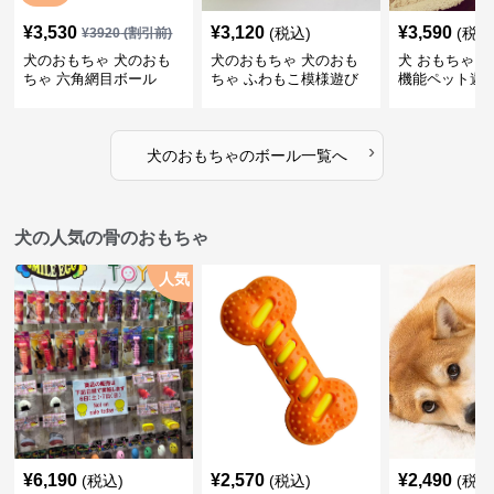
¥
3,530
¥
3,120
¥
3,590
(税込)
(税込
¥
3920
(割引前)
犬のおもちゃ 犬のおも
犬のおもちゃ 犬のおも
犬 おもちゃ ボ
ちゃ 六角網目ボール
ちゃ ふわもこ模様遊び
機能ペット遊
ボール
›
犬のおもちゃ
の
ボール
一覧へ
犬の人気の骨のおもちゃ
人気
¥
6,190
¥
2,570
¥
2,490
(税込)
(税込)
(税込