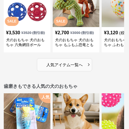
SALE
SALE
¥
3,530
¥
2,700
¥
3,120
(税込
¥
3920
(割引前)
¥
3000
(割引前)
犬のおもちゃ 犬のおも
犬のおもちゃ 犬のおも
犬のおもちゃ 
ちゃ 六角網目ボール
ちゃ もふもふ恐竜とも
ちゃ ふわもこ
だち
ボール
›
人気アイテム一覧へ
歯磨きもできる人気の犬のおもちゃ
人気