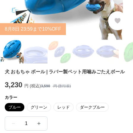
8
月
8
日 23:59まで10%OFF
犬 おもちゃ ボール | ラバー製ペット用噛みごたえボール
3,230
円 (税込)
3,590
円 (割引前)
カラー
ブルー
グリーン
レッド
ダークブルー
1