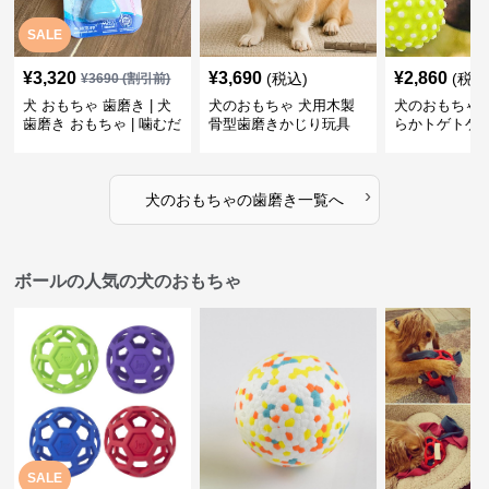
SALE
¥
3,320
¥
3,690
¥
2,860
(税込)
(税込
¥
3690
(割引前)
犬 おもちゃ 歯磨き | 犬
犬のおもちゃ 犬用木製
犬のおもちゃ 
歯磨き おもちゃ | 噛むだ
骨型歯磨きかじり玩具
らかトゲトゲ
けで歯垢除去！小型犬用
歯磨きおもち
ゴム製デンタルケア
›
犬のおもちゃ
の
歯磨き
一覧へ
ボールの人気の犬のおもちゃ
SALE