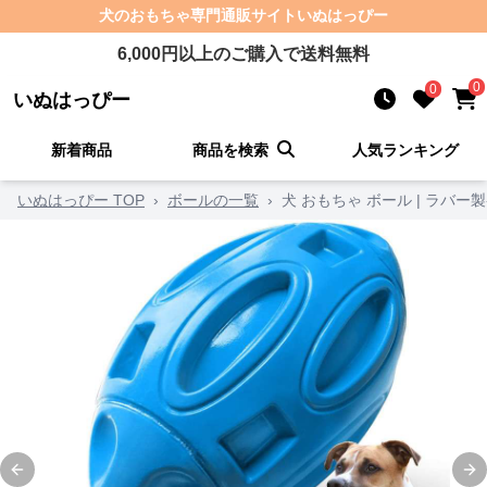
犬のおもちゃ
専門通販サイト
いぬはっぴー
6,000
円以上のご購入で送料無料
0
0
いぬはっぴー
新着商品
商品を検索
人気ランキング
いぬはっぴー TOP
›
ボールの一覧
›
犬 おもちゃ ボール | ラバ
Previous slide
Ne