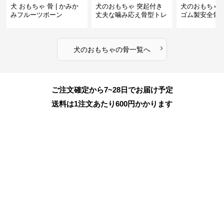
犬 おもちゃ 骨 | かみか
犬のおもちゃ 突起付き
犬のおもちゃ
みフルーツボーン
丈夫な噛み応え骨型トレ
ゴム製安全骨
ーニング玩具
ちゃ
›
犬のおもちゃ
の
骨
一覧へ
ご注文確定から7~28日でお届け予定
送料は1注文あたり
600
円かかります