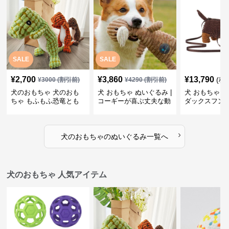
SALE
SALE
¥
2,700
¥
3,860
¥
13,790
(税
¥
3000
(割引前)
¥
4290
(割引前)
犬のおもちゃ 犬のおも
犬 おもちゃ ぬいぐるみ |
犬 おもちゃ ぬ
ちゃ もふもふ恐竜とも
コーギーが喜ぶ丈夫な動
ダックスフン
だち
物ぬいぐるみ
るみショルダ
›
犬のおもちゃ
の
ぬいぐるみ
一覧へ
犬のおもちゃ 人気アイテム