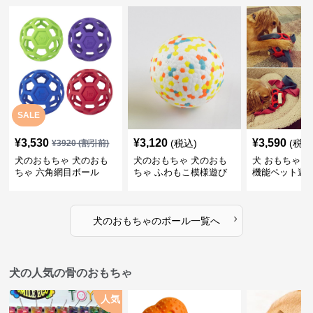
SALE
¥
3,530
¥
3,120
¥
3,590
(税込)
(税込
¥
3920
(割引前)
犬のおもちゃ 犬のおも
犬のおもちゃ 犬のおも
犬 おもちゃ ボ
ちゃ 六角網目ボール
ちゃ ふわもこ模様遊び
機能ペット遊
ボール
›
犬のおもちゃ
の
ボール
一覧へ
犬の人気の骨のおもちゃ
人気