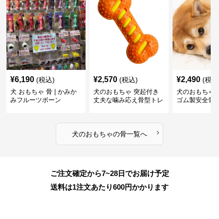
¥
6,190
¥
2,570
¥
2,490
(税込)
(税込)
(税込
犬 おもちゃ 骨 | かみか
犬のおもちゃ 突起付き
犬のおもちゃ
みフルーツボーン
丈夫な噛み応え骨型トレ
ゴム製安全骨
ーニング玩具
ちゃ
›
犬のおもちゃ
の
骨
一覧へ
ご注文確定から7~28日でお届け予定
送料は1注文あたり
600
円かかります