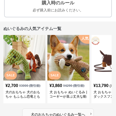
購入時のルール
必ず購入前にお読みください。
ぬいぐるみの人気アイテム一覧
人気
SALE
SALE
¥
2,700
¥
3,860
¥
13,790
(税
¥
3000
(割引前)
¥
4290
(割引前)
犬のおもちゃ 犬のおも
犬 おもちゃ ぬいぐるみ |
犬 おもちゃ ぬ
ちゃ もふもふ恐竜とも
コーギーが喜ぶ丈夫な動
ダックスフン
だち
物ぬいぐるみ
るみショルダ
›
犬のおもちゃ
の
ぬいぐるみ
一覧へ