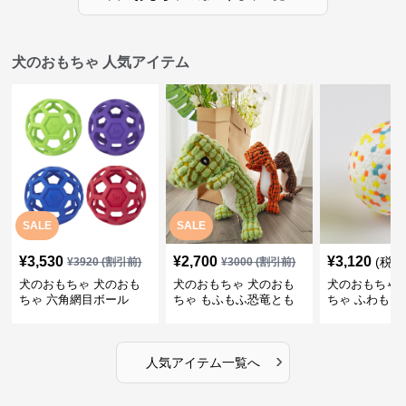
犬のおもちゃ 人気アイテム
SALE
SALE
¥
3,530
¥
2,700
¥
3,120
(税込
¥
3920
(割引前)
¥
3000
(割引前)
犬のおもちゃ 犬のおも
犬のおもちゃ 犬のおも
犬のおもちゃ 
ちゃ 六角網目ボール
ちゃ もふもふ恐竜とも
ちゃ ふわもこ
だち
ボール
›
人気アイテム一覧へ