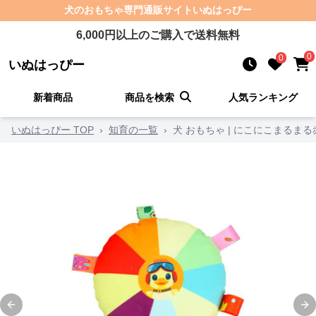
犬のおもちゃ
専門通販サイト
いぬはっぴー
6,000
円以上のご購入で送料無料
0
0
いぬはっぴー
新着商品
商品を検索
人気ランキング
いぬはっぴー TOP
›
知育の一覧
›
犬 おもちゃ | にこにこまるま
Previous slide
Ne