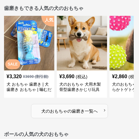
歯磨きもできる人気の犬のおもちゃ
人気
SALE
¥
3,320
¥
3,690
¥
2,860
(税込)
(税込
¥
3690
(割引前)
犬 おもちゃ 歯磨き | 犬
犬のおもちゃ 犬用木製
犬のおもちゃ 
歯磨き おもちゃ | 噛むだ
骨型歯磨きかじり玩具
らかトゲトゲ
けで歯垢除去！小型犬用
歯磨きおもち
ゴム製デンタルケア
›
犬のおもちゃ
の
歯磨き
一覧へ
ボールの人気の犬のおもちゃ