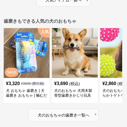
人気アイテム一覧へ
歯磨きもできる人気の犬のおもちゃ
人気
SALE
¥
3,320
¥
3,690
¥
2,860
(税込)
(税込
¥
3690
(割引前)
犬 おもちゃ 歯磨き | 犬
犬のおもちゃ 犬用木製
犬のおもちゃ 
歯磨き おもちゃ | 噛むだ
骨型歯磨きかじり玩具
らかトゲトゲ
けで歯垢除去！小型犬用
歯磨きおもち
ゴム製デンタルケア
›
犬のおもちゃ
の
歯磨き
一覧へ