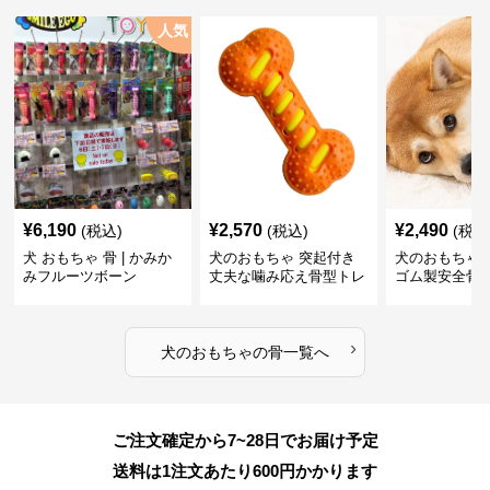
人気
¥
6,190
¥
2,570
¥
2,490
(税込)
(税込)
(税込
犬 おもちゃ 骨 | かみか
犬のおもちゃ 突起付き
犬のおもちゃ
みフルーツボーン
丈夫な噛み応え骨型トレ
ゴム製安全骨
ーニング玩具
ちゃ
›
犬のおもちゃ
の
骨
一覧へ
ご注文確定から7~28日でお届け予定
送料は1注文あたり
600
円かかります