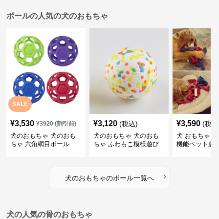
ボールの人気の犬のおもちゃ
SALE
¥
3,530
¥
3,120
¥
3,590
(税込)
(税込
¥
3920
(割引前)
犬のおもちゃ 犬のおも
犬のおもちゃ 犬のおも
犬 おもちゃ ボ
ちゃ 六角網目ボール
ちゃ ふわもこ模様遊び
機能ペット遊
ボール
›
犬のおもちゃ
の
ボール
一覧へ
犬の人気の骨のおもちゃ