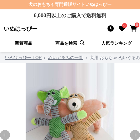
犬のおもちゃ
専門通販サイト
いぬはっぴー
6,000
円以上のご購入で送料無料
0
0
いぬはっぴー
新着商品
商品を検索
人気ランキング
いぬはっぴー TOP
›
ぬいぐるみの一覧
›
犬用 おもちゃ ぬいぐる
Previous slide
Ne