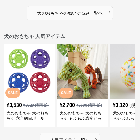
›
犬のおもちゃ
の
ぬいぐるみ
一覧へ
犬のおもちゃ 人気アイテム
SALE
SALE
¥
3,530
¥
2,700
¥
3,120
(税込
¥
3920
(割引前)
¥
3000
(割引前)
犬のおもちゃ 犬のおも
犬のおもちゃ 犬のおも
犬のおもちゃ 
ちゃ 六角網目ボール
ちゃ もふもふ恐竜とも
ちゃ ふわもこ
だち
ボール
›