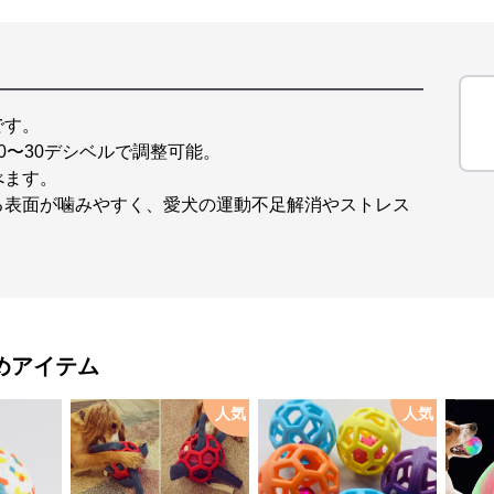
です。
0〜30デシベルで調整可能。
べます。
る表面が噛みやすく、愛犬の運動不足解消やストレス
めアイテム
人気
人気