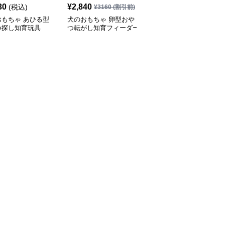
30
¥
2,840
¥
2,460
(税込)
(税込)
¥
3160
(割引前)
おもちゃ あひる型
犬のおもちゃ 卵型おや
犬のおもちゃ漏食機能付
つ探し知育玩具
つ転がし知育フィーダー
き歯磨き知育ボール