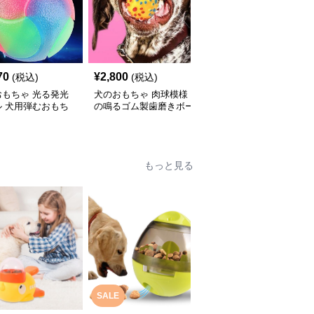
70
¥
2,800
¥
3,200
(税込)
(税込)
(税込)
おもちゃ 光る発光
犬のおもちゃ 肉球模様
犬のおもちゃ 肉球柄サ
ル 犬用弾むおもち
の鳴るゴム製歯磨きボー
ッカーボール型リボン付
ル
き
もっと見る
SALE