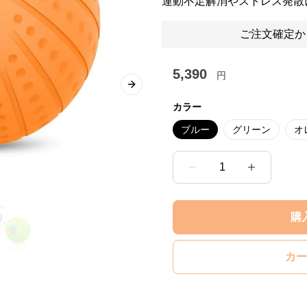
運動不足解消やストレス発散
ご注文確定か
5,390
円
Next slide
カラー
ブルー
グリーン
オ
1
購
カー