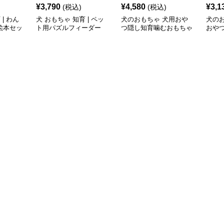
¥
3,790
¥
4,580
¥
3,1
(税込)
(税込)
| わん
犬 おもちゃ 知育 | ペッ
犬のおもちゃ 犬用おや
犬の
絵本セッ
ト用パズルフィーダー
つ隠し知育噛むおもちゃ
おや
ラグビー型