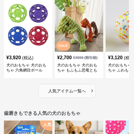
SALE
¥
3,920
¥
2,700
¥
3,120
(税込)
(税込
¥
3000
(割引前)
犬のおもちゃ 犬のおも
犬のおもちゃ 犬のおも
犬のおもちゃ 
ちゃ 六角網目ボール
ちゃ もふもふ恐竜とも
ちゃ ふわもこ
だち
ボール
›
人気アイテム一覧へ
歯磨きもできる人気の犬のおもちゃ
人気