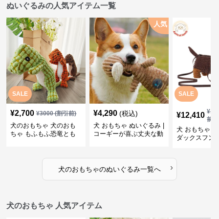
ぬいぐるみの人気アイテム一覧
人気
SALE
SALE
¥
13
¥
2,700
¥
4,290
(税込)
¥
3000
(割引前)
¥
12,410
前)
犬のおもちゃ 犬のおも
犬 おもちゃ ぬいぐるみ |
犬 おもちゃ ぬ
ちゃ もふもふ恐竜とも
コーギーが喜ぶ丈夫な動
ダックスフン
だち
物ぬいぐるみ
るみショルダ
›
犬のおもちゃ
の
ぬいぐるみ
一覧へ
犬のおもちゃ 人気アイテム