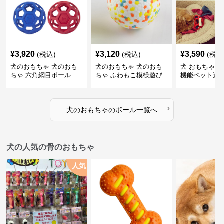
¥
3,920
¥
3,120
¥
3,590
(税込)
(税込)
(税込
犬のおもちゃ 犬のおも
犬のおもちゃ 犬のおも
犬 おもちゃ ボ
ちゃ 六角網目ボール
ちゃ ふわもこ模様遊び
機能ペット遊
ボール
›
犬のおもちゃ
の
ボール
一覧へ
犬の人気の骨のおもちゃ
人気