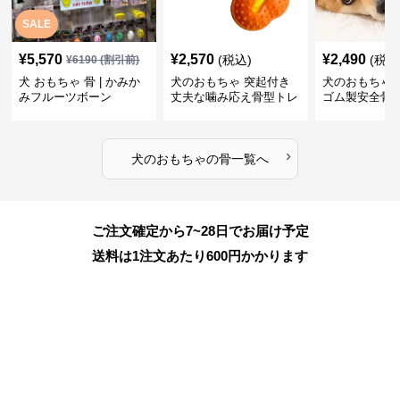
SALE
¥
5,570
¥
2,570
¥
2,490
(税込)
(税込
¥
6190
(割引前)
犬 おもちゃ 骨 | かみか
犬のおもちゃ 突起付き
犬のおもちゃ
みフルーツボーン
丈夫な噛み応え骨型トレ
ゴム製安全骨
ーニング玩具
ちゃ
›
犬のおもちゃ
の
骨
一覧へ
ご注文確定から7~28日でお届け予定
送料は1注文あたり
600
円かかります