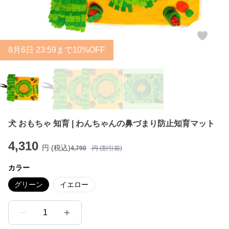
8
月
6
日 23:59まで10%OFF
犬 おもちゃ 知育 | わんちゃんの鼻づまり防止知育マット
4,310
円 (税込)
4,790
円 (割引前)
カラー
グリーン
イエロー
1