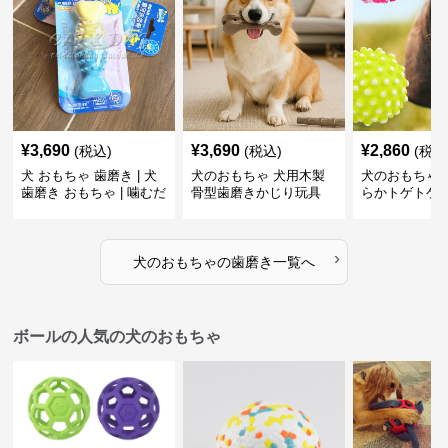
¥
3,690
¥
3,690
¥
2,860
(税込)
(税込)
(税込
犬 おもちゃ 歯磨き | 犬
犬のおもちゃ 犬用木製
犬のおもちゃ 
歯磨き おもちゃ | 噛むだ
骨型歯磨きかじり玩具
らかトゲトゲ
けで歯垢除去！小型犬用
歯磨きおもち
ゴム製デンタルケア
›
犬のおもちゃ
の
歯磨き
一覧へ
ボールの人気の犬のおもちゃ