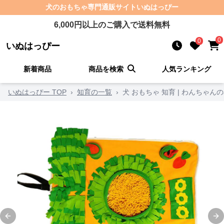
犬のおもちゃ
専門通販サイト
いぬはっぴー
6,000
円以上のご購入で送料無料
0
0
いぬはっぴー
新着商品
商品を検索
人気ランキング
いぬはっぴー TOP
›
知育の一覧
›
犬 おもちゃ 知育 | わんちゃ
Previous slide
Ne