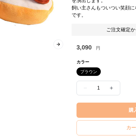
を演出します。
飼い主さんもついつい笑顔に
です。
ご注文確定か
3,090
Next slide
円
カラー
ブラウン
1
購
カー