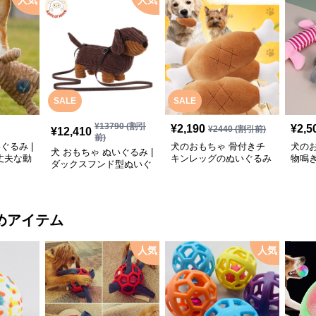
人気
人気
SALE
SALE
¥
13790
(割引
¥
2,190
¥
2,5
¥
2440
(割引前)
¥
12,410
前)
ぐるみ |
犬のおもちゃ 骨付きチ
犬の
犬 おもちゃ ぬいぐるみ |
丈夫な動
キンレッグのぬいぐるみ
物鳴
ダックスフンド型ぬいぐ
おもちゃ
三種
るみショルダーバッグ
めアイテム
人気
人気