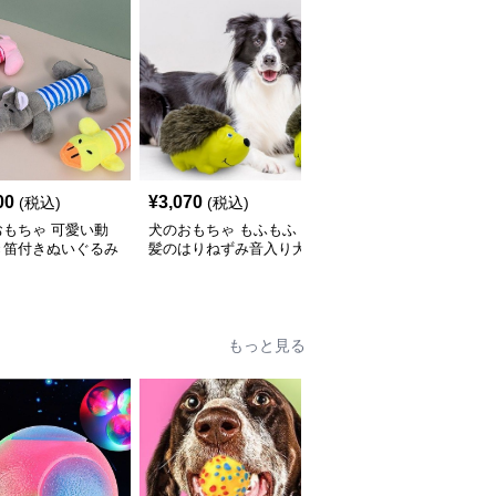
00
¥
3,070
¥
2,550
(税込)
(税込)
(税込)
おもちゃ 可愛い動
犬のおもちゃ もふもふ
犬のおもちゃ 本物そっ
き笛付きぬいぐるみ
髪のはりねずみ音入り犬
くり肉厚ステーキぬいぐ
セット
用ぬいぐるみ
るみ
もっと見る