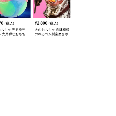
70
¥
2,800
¥
3,200
(税込)
(税込)
(税込)
おもちゃ 光る発光
犬のおもちゃ 肉球模様
犬のおもちゃ 肉球柄サ
ル 犬用弾むおもち
の鳴るゴム製歯磨きボー
ッカーボール型リボン付
ル
き