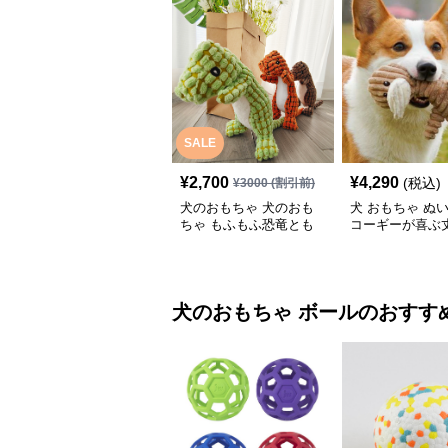
SALE
¥
2,700
¥
4,290
(税込)
¥
3000
(割引前)
犬のおもちゃ 犬のおも
犬 おもちゃ ぬい
ちゃ もふもふ恐竜とも
コーギーが喜ぶ
だち
物ぬいぐるみ
犬のおもちゃ
ボール
のおすす