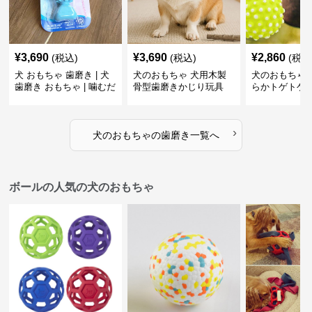
¥
3,690
¥
3,690
¥
2,860
(税込)
(税込)
(税込
犬 おもちゃ 歯磨き | 犬
犬のおもちゃ 犬用木製
犬のおもちゃ 
歯磨き おもちゃ | 噛むだ
骨型歯磨きかじり玩具
らかトゲトゲ
けで歯垢除去！小型犬用
歯磨きおもち
ゴム製デンタルケア
›
犬のおもちゃ
の
歯磨き
一覧へ
ボールの人気の犬のおもちゃ