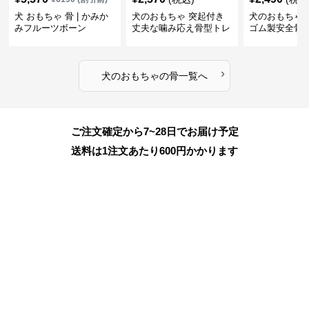
犬 おもちゃ 骨 | かみか
犬のおもちゃ 突起付き
犬のおもちゃ
みフルーツボーン
丈夫な噛み応え骨型トレ
ゴム製安全骨
ーニング玩具
ちゃ
›
犬のおもちゃ
の
骨
一覧へ
ご注文確定から7~28日でお届け予定
送料は1注文あたり
600
円かかります