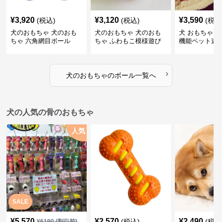
¥
3,920
¥
3,120
¥
3,590
(税込)
(税込)
(税込
犬のおもちゃ 犬のおも
犬のおもちゃ 犬のおも
犬 おもちゃ ボ
ちゃ 六角網目ボール
ちゃ ふわもこ模様遊び
機能ペット遊
ボール
›
犬のおもちゃ
の
ボール
一覧へ
犬の人気の骨のおもちゃ
人気
SALE
¥
5,570
¥
2,570
¥
2,490
(税込)
(税込
¥
6190
(割引前)