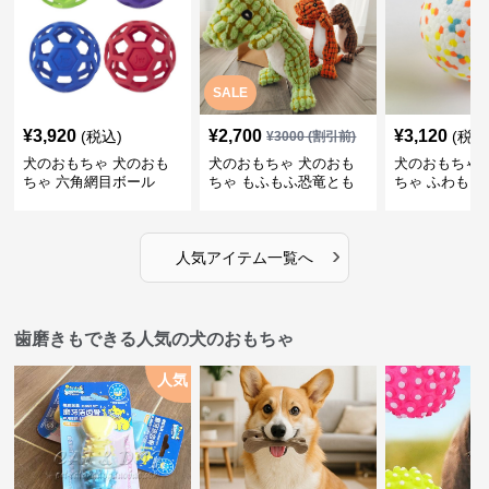
SALE
¥
3,920
¥
2,700
¥
3,120
(税込)
(税込
¥
3000
(割引前)
犬のおもちゃ 犬のおも
犬のおもちゃ 犬のおも
犬のおもちゃ 
ちゃ 六角網目ボール
ちゃ もふもふ恐竜とも
ちゃ ふわもこ
だち
ボール
›
人気アイテム一覧へ
歯磨きもできる人気の犬のおもちゃ
人気