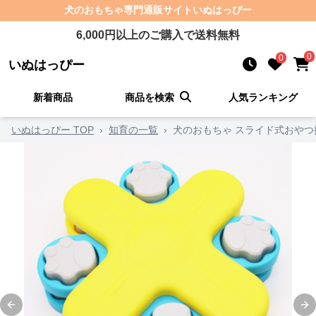
犬のおもちゃ
専門通販サイト
いぬはっぴー
6,000
円以上のご購入で送料無料
0
0
いぬはっぴー
新着商品
商品を検索
人気ランキング
いぬはっぴー TOP
›
知育の一覧
›
犬のおもちゃ スライド式おや
Previous slide
Ne