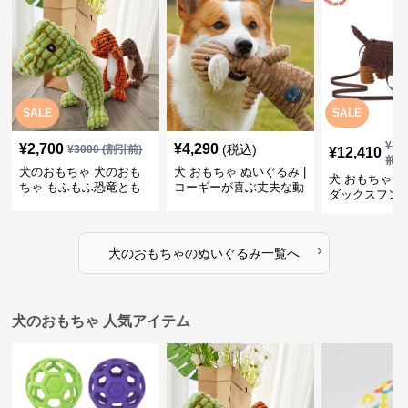
SALE
SALE
¥
13
¥
2,700
¥
4,290
(税込)
¥
3000
(割引前)
¥
12,410
前)
犬のおもちゃ 犬のおも
犬 おもちゃ ぬいぐるみ |
犬 おもちゃ ぬ
ちゃ もふもふ恐竜とも
コーギーが喜ぶ丈夫な動
ダックスフン
だち
物ぬいぐるみ
るみショルダ
›
犬のおもちゃ
の
ぬいぐるみ
一覧へ
犬のおもちゃ 人気アイテム