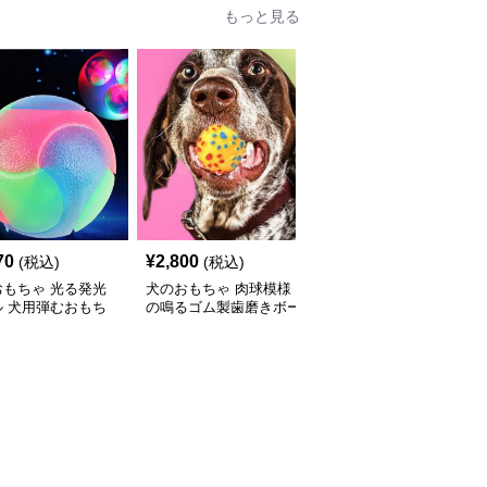
もっと見る
70
¥
2,800
¥
3,200
(税込)
(税込)
(税込)
おもちゃ 光る発光
犬のおもちゃ 肉球模様
犬のおもちゃ 肉球柄サ
ル 犬用弾むおもち
の鳴るゴム製歯磨きボー
ッカーボール型リボン付
ル
き