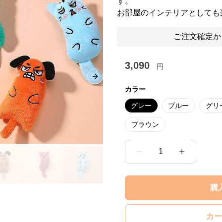
す。
お部屋のインテリアとしても
ご注文確定か
3,090
円
Next slide
カラー
グレー
ブルー
グリ
ブラウン
1
購
カー