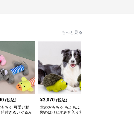
もっと見る
00
¥
3,070
¥
2,550
(税込)
(税込)
(税込)
おもちゃ 可愛い動
犬のおもちゃ もふもふ
犬のおもちゃ 本物そっ
き笛付きぬいぐるみ
髪のはりねずみ音入り犬
くり肉厚ステーキぬいぐ
セット
用ぬいぐるみ
るみ