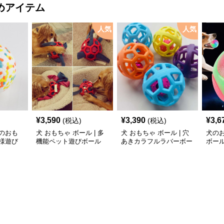
めアイテム
人気
人気
¥
3,590
¥
3,390
¥
3,6
(税込)
(税込)
のおも
犬 おもちゃ ボール | 多
犬 おもちゃ ボール | 穴
犬の
様遊び
機能ペット遊びボール
あきカラフルラバーボー
ボー
ル
ゃ