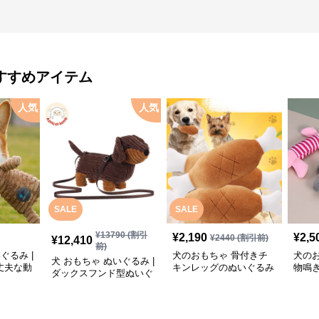
すすめアイテム
人気
人気
SALE
SALE
¥
13790
(割引
¥
2,190
¥
2,5
¥
2440
(割引前)
¥
12,410
前)
ぐるみ |
犬のおもちゃ 骨付きチ
犬の
犬 おもちゃ ぬいぐるみ |
丈夫な動
キンレッグのぬいぐるみ
物鳴
ダックスフンド型ぬいぐ
おもちゃ
三種
るみショルダーバッグ