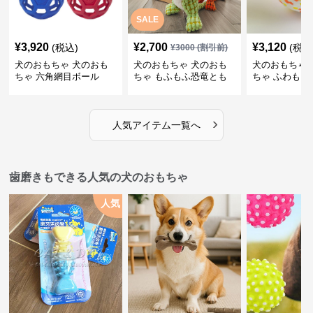
SALE
¥
3,920
¥
2,700
¥
3,120
(税込)
(税込
¥
3000
(割引前)
犬のおもちゃ 犬のおも
犬のおもちゃ 犬のおも
犬のおもちゃ 
ちゃ 六角網目ボール
ちゃ もふもふ恐竜とも
ちゃ ふわもこ
だち
ボール
›
人気アイテム一覧へ
歯磨きもできる人気の犬のおもちゃ
人気