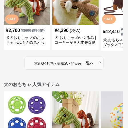
SALE
SALE
¥
13
¥
2,700
¥
4,290
(税込)
¥
3000
(割引前)
¥
12,410
前)
犬のおもちゃ 犬のおも
犬 おもちゃ ぬいぐるみ |
犬 おもちゃ ぬ
ちゃ もふもふ恐竜とも
コーギーが喜ぶ丈夫な動
ダックスフン
だち
物ぬいぐるみ
るみショルダ
›
犬のおもちゃ
の
ぬいぐるみ
一覧へ
犬のおもちゃ 人気アイテム