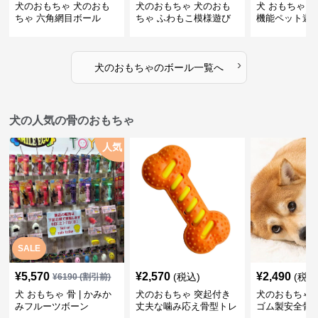
犬のおもちゃ 犬のおも
犬のおもちゃ 犬のおも
犬 おもちゃ ボ
ちゃ 六角網目ボール
ちゃ ふわもこ模様遊び
機能ペット遊
ボール
›
犬のおもちゃ
の
ボール
一覧へ
犬の人気の骨のおもちゃ
人気
SALE
¥
5,570
¥
2,570
¥
2,490
(税込)
(税込
¥
6190
(割引前)
犬 おもちゃ 骨 | かみか
犬のおもちゃ 突起付き
犬のおもちゃ
みフルーツボーン
丈夫な噛み応え骨型トレ
ゴム製安全骨