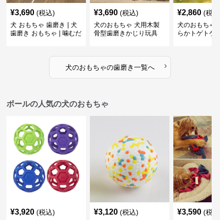
¥
3,690
¥
3,690
¥
2,860
(税込)
(税込)
(税込
犬 おもちゃ 歯磨き | 犬
犬のおもちゃ 犬用木製
犬のおもちゃ 
歯磨き おもちゃ | 噛むだ
骨型歯磨きかじり玩具
らかトゲトゲ
けで歯垢除去！小型犬用
歯磨きおもち
ゴム製デンタルケア
›
犬のおもちゃ
の
歯磨き
一覧へ
ボールの人気の犬のおもちゃ
¥
3,920
¥
3,120
¥
3,590
(税込)
(税込)
(税込