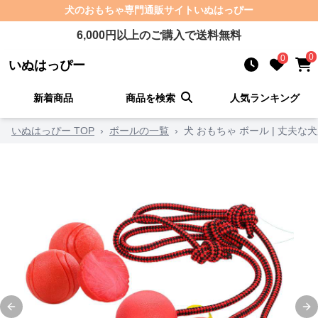
犬のおもちゃ
専門通販サイト
いぬはっぴー
6,000
円以上のご購入で送料無料
0
0
いぬはっぴー
新着商品
商品を検索
人気ランキング
いぬはっぴー TOP
›
ボールの一覧
›
犬 おもちゃ ボール | 丈夫
Previous slide
Ne