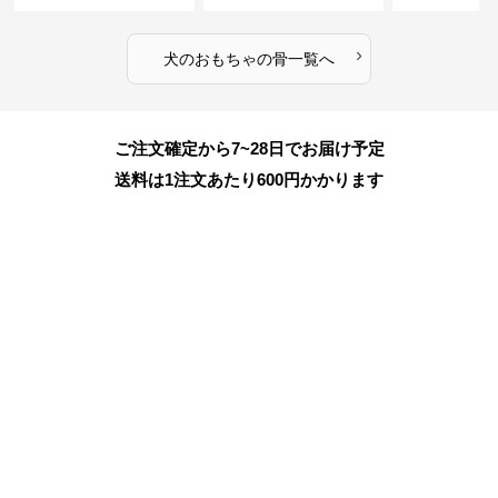
ーニング玩具
ちゃ
›
犬のおもちゃ
の
骨
一覧へ
ご注文確定から7~28日でお届け予定
送料は1注文あたり
600
円かかります