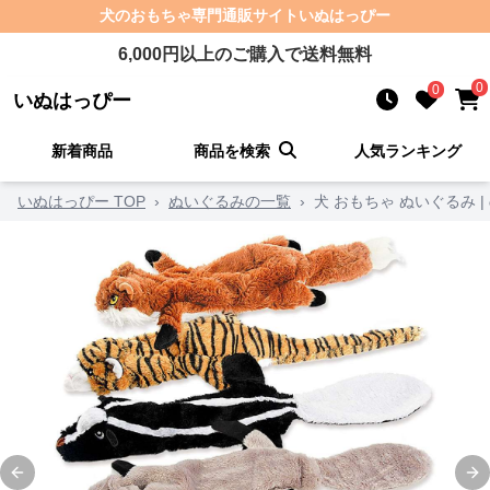
犬のおもちゃ
専門通販サイト
いぬはっぴー
6,000
円以上のご購入で送料無料
0
0
いぬはっぴー
新着商品
商品を検索
人気ランキング
いぬはっぴー TOP
›
ぬいぐるみの一覧
›
犬 おもちゃ ぬいぐるみ 
Previous slide
Ne