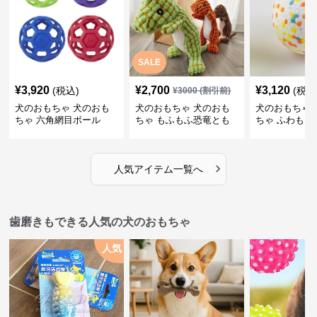
SALE
¥
3,920
¥
2,700
¥
3,120
(税込)
(税込
¥
3000
(割引前)
犬のおもちゃ 犬のおも
犬のおもちゃ 犬のおも
犬のおもちゃ 
ちゃ 六角網目ボール
ちゃ もふもふ恐竜とも
ちゃ ふわもこ
だち
ボール
›
人気アイテム一覧へ
歯磨きもできる人気の犬のおもちゃ
人気