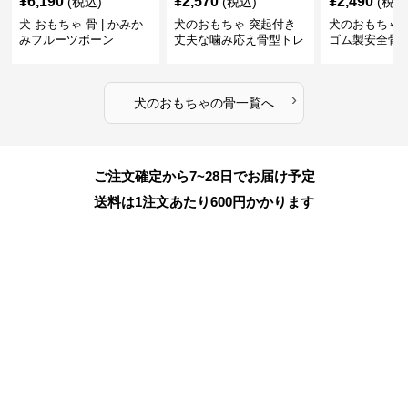
¥
6,190
¥
2,570
¥
2,490
(税込)
(税込)
(税込
犬 おもちゃ 骨 | かみか
犬のおもちゃ 突起付き
犬のおもちゃ
みフルーツボーン
丈夫な噛み応え骨型トレ
ゴム製安全骨
ーニング玩具
ちゃ
›
犬のおもちゃ
の
骨
一覧へ
ご注文確定から7~28日でお届け予定
送料は1注文あたり
600
円かかります