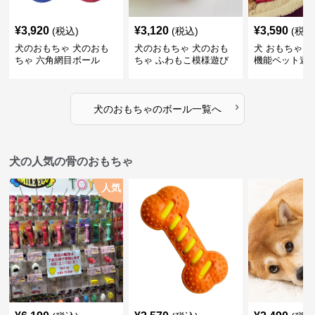
¥
3,920
¥
3,120
¥
3,590
(税込)
(税込)
(税込
犬のおもちゃ 犬のおも
犬のおもちゃ 犬のおも
犬 おもちゃ ボ
ちゃ 六角網目ボール
ちゃ ふわもこ模様遊び
機能ペット遊
ボール
›
犬のおもちゃ
の
ボール
一覧へ
犬の人気の骨のおもちゃ
人気