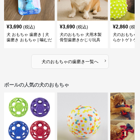
¥
3,690
¥
3,690
¥
2,860
(税込)
(税込)
(税込
犬 おもちゃ 歯磨き | 犬
犬のおもちゃ 犬用木製
犬のおもちゃ 
歯磨き おもちゃ | 噛むだ
骨型歯磨きかじり玩具
らかトゲトゲ
けで歯垢除去！小型犬用
歯磨きおもち
ゴム製デンタルケア
›
犬のおもちゃ
の
歯磨き
一覧へ
ボールの人気の犬のおもちゃ