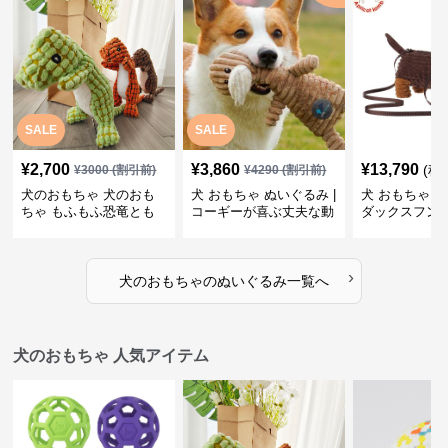
SALE
SALE
¥
2,700
¥
3,860
¥
13,790
(税
¥
3000
(割引前)
¥
4290
(割引前)
犬のおもちゃ 犬のおも
犬 おもちゃ ぬいぐるみ |
犬 おもちゃ ぬ
ちゃ もふもふ恐竜とも
コーギーが喜ぶ丈夫な動
ダックスフン
だち
物ぬいぐるみ
るみショルダ
›
犬のおもちゃ
の
ぬいぐるみ
一覧へ
犬のおもちゃ 人気アイテム