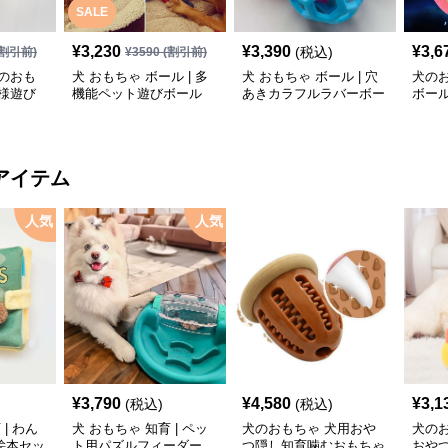
SALE
¥
3,230
¥
3,390
¥
3,6
(税込)
割引前)
¥
3590
(割引前)
のおも
犬 おもちゃ ボール | 多
犬 おもちゃ ボール | 穴
犬の
様遊び
機能ペット遊びボール
あきカラフルラバーボー
ボー
ル
ゃ
アイテム
人気
人気
¥
3,790
¥
4,580
¥
3,1
(税込)
(税込)
| わん
犬 おもちゃ 知育 | ペッ
犬のおもちゃ 犬用おや
犬の
絵本セッ
ト用パズルフィーダー
つ隠し知育噛むおもちゃ
おや