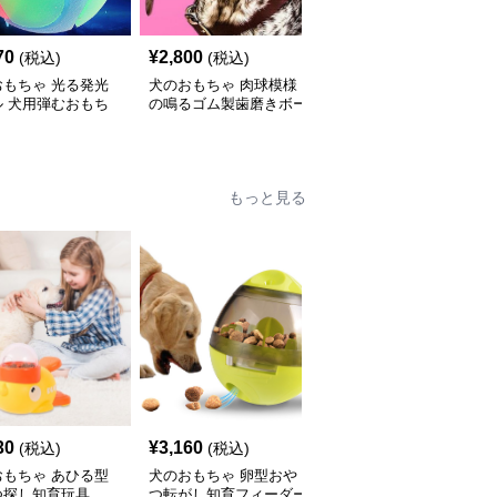
70
¥
2,800
¥
3,200
(税込)
(税込)
(税込)
おもちゃ 光る発光
犬のおもちゃ 肉球模様
犬のおもちゃ 肉球柄サ
ル 犬用弾むおもち
の鳴るゴム製歯磨きボー
ッカーボール型リボン付
ル
き
もっと見る
30
¥
3,160
¥
2,460
(税込)
(税込)
(税込)
おもちゃ あひる型
犬のおもちゃ 卵型おや
犬のおもちゃ漏食機能付
つ探し知育玩具
つ転がし知育フィーダー
き歯磨き知育ボール