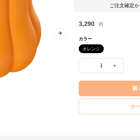
ご注文確定か
3,290
円
Next slide
カラー
オレンジ
1
購
カー