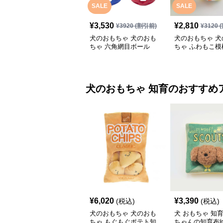
SALE
SALE
¥
3,530
¥
2,810
¥
3920
(割引前)
¥
3120
(
犬のおもちゃ 犬のおも
犬のおもちゃ 犬
ちゃ 六角網目ボール
ちゃ ふわもこ模
ボール
犬のおもちゃ
知育
のおすすめ
¥
6,020
¥
3,390
(税込)
(税込)
犬のおもちゃ 犬のおも
犬 おもちゃ 知育 
ちゃ もぐもぐポテト知
ちゃんの知育布