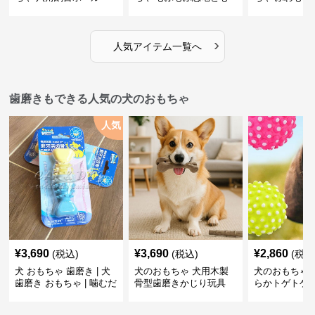
だち
ボール
›
人気アイテム一覧へ
歯磨きもできる人気の犬のおもちゃ
人気
¥
3,690
¥
3,690
¥
2,860
(税込)
(税込)
(税込
犬 おもちゃ 歯磨き | 犬
犬のおもちゃ 犬用木製
犬のおもちゃ 
歯磨き おもちゃ | 噛むだ
骨型歯磨きかじり玩具
らかトゲトゲ
けで歯垢除去！小型犬用
歯磨きおもち
ゴム製デンタルケア