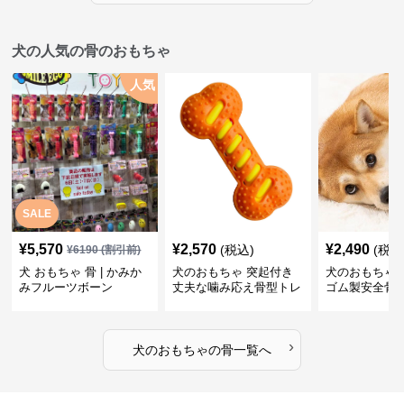
犬の人気の骨のおもちゃ
人気
SALE
¥
5,570
¥
2,570
¥
2,490
(税込)
(税込
¥
6190
(割引前)
犬 おもちゃ 骨 | かみか
犬のおもちゃ 突起付き
犬のおもちゃ
みフルーツボーン
丈夫な噛み応え骨型トレ
ゴム製安全骨
ーニング玩具
ちゃ
›
犬のおもちゃ
の
骨
一覧へ