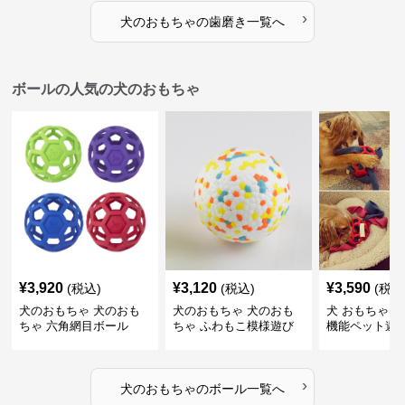
›
犬のおもちゃ
の
歯磨き
一覧へ
ボールの人気の犬のおもちゃ
¥
3,920
¥
3,120
¥
3,590
(税込)
(税込)
(税込
犬のおもちゃ 犬のおも
犬のおもちゃ 犬のおも
犬 おもちゃ ボ
ちゃ 六角網目ボール
ちゃ ふわもこ模様遊び
機能ペット遊
ボール
›
犬のおもちゃ
の
ボール
一覧へ