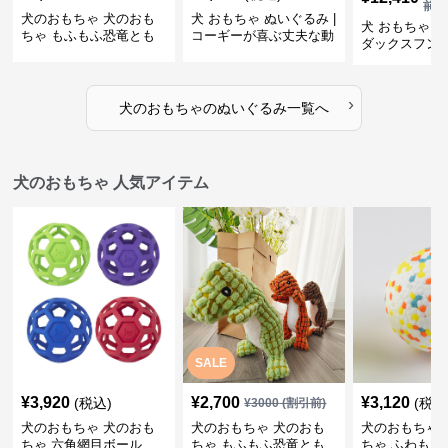
前)
犬のおもちゃ 犬のおも
犬 おもちゃ ぬいぐるみ |
犬 おもちゃ ぬ
ちゃ もふもふ恐竜とも
コーギーが喜ぶ丈夫な動
ダックスフン
だち
物ぬいぐるみ
るみショルダ
›
犬のおもちゃ
の
ぬいぐるみ
一覧へ
犬のおもちゃ 人気アイテム
SALE
¥
3,920
¥
2,700
¥
3,120
(税込)
(税込
¥
3000
(割引前)
犬のおもちゃ 犬のおも
犬のおもちゃ 犬のおも
犬のおもちゃ 
ちゃ 六角網目ボール
ちゃ もふもふ恐竜とも
ちゃ ふわもこ