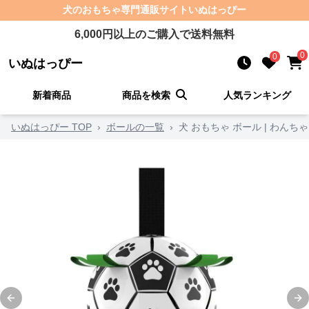
犬のおもちゃ
専門通販サイト
いぬはっぴー
6,000
円以上のご購入で送料無料
0
0
いぬはっぴー
新着商品
商品を検索
人気ランキング
いぬはっぴー TOP
›
ボールの一覧
›
犬 おもちゃ ボール | わん
Previous slide
Ne