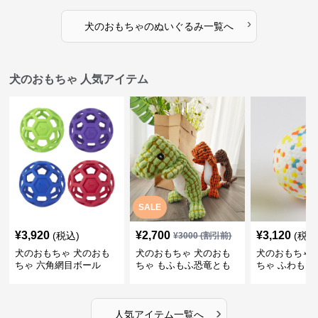
›
犬のおもちゃ
の
ぬいぐるみ
一覧へ
犬のおもちゃ 人気アイテム
SALE
¥
3,920
¥
2,700
¥
3,120
(税込)
(税込
¥
3000
(割引前)
犬のおもちゃ 犬のおも
犬のおもちゃ 犬のおも
犬のおもちゃ 
ちゃ 六角網目ボール
ちゃ もふもふ恐竜とも
ちゃ ふわもこ
だち
ボール
›
人気アイテム一覧へ