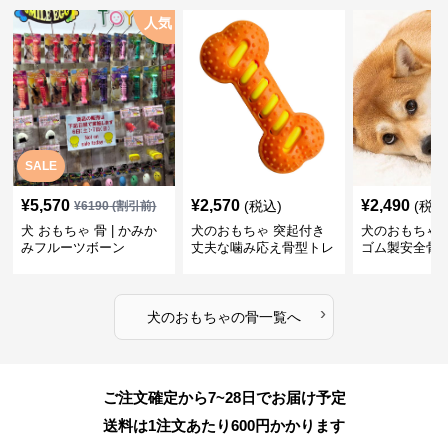
人気
SALE
¥
5,570
¥
2,570
¥
2,490
(税込)
(税込
¥
6190
(割引前)
犬 おもちゃ 骨 | かみか
犬のおもちゃ 突起付き
犬のおもちゃ
みフルーツボーン
丈夫な噛み応え骨型トレ
ゴム製安全骨
ーニング玩具
ちゃ
›
犬のおもちゃ
の
骨
一覧へ
ご注文確定から7~28日でお届け予定
送料は1注文あたり
600
円かかります