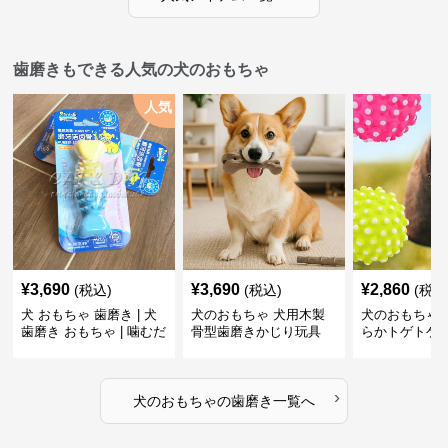
歯磨きもできる人気の犬のおもちゃ
人気
¥
3,690
¥
3,690
¥
2,860
(税込)
(税込)
(税込
犬 おもちゃ 歯磨き | 犬
犬のおもちゃ 犬用木製
犬のおもちゃ 
歯磨き おもちゃ | 噛むだ
骨型歯磨きかじり玩具
らかトゲトゲ
けで歯垢除去！小型犬用
歯磨きおもち
ゴム製デンタルケア
›
犬のおもちゃ
の
歯磨き
一覧へ