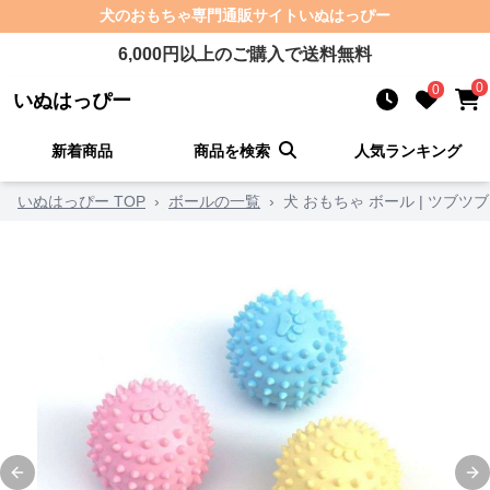
犬のおもちゃ
専門通販サイト
いぬはっぴー
6,000
円以上のご購入で送料無料
0
0
いぬはっぴー
新着商品
商品を検索
人気ランキング
いぬはっぴー TOP
›
ボールの一覧
›
犬 おもちゃ ボール | ツブ
Previous slide
Ne