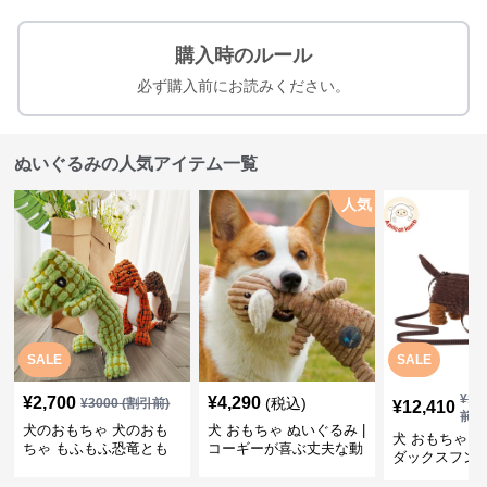
購入時のルール
必ず購入前にお読みください。
ぬいぐるみの人気アイテム一覧
人気
SALE
SALE
¥
13
¥
2,700
¥
4,290
(税込)
¥
3000
(割引前)
¥
12,410
前)
犬のおもちゃ 犬のおも
犬 おもちゃ ぬいぐるみ |
犬 おもちゃ ぬ
ちゃ もふもふ恐竜とも
コーギーが喜ぶ丈夫な動
ダックスフン
だち
物ぬいぐるみ
るみショルダ