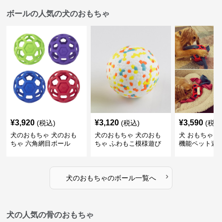
ボールの人気の犬のおもちゃ
¥
3,920
¥
3,120
¥
3,590
(税込)
(税込)
(税込
犬のおもちゃ 犬のおも
犬のおもちゃ 犬のおも
犬 おもちゃ ボ
ちゃ 六角網目ボール
ちゃ ふわもこ模様遊び
機能ペット遊
ボール
›
犬のおもちゃ
の
ボール
一覧へ
犬の人気の骨のおもちゃ