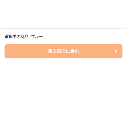
選択中の商品: ブルー
購入画面に進む
いぬはっぴー
について