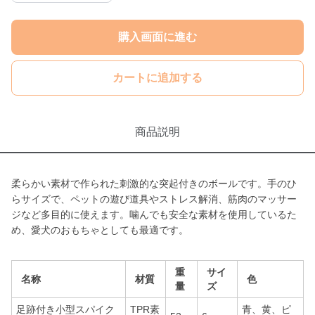
購入画面に進む
カートに追加する
商品説明
柔らかい素材で作られた刺激的な突起付きのボールです。手のひ
らサイズで、ペットの遊び道具やストレス解消、筋肉のマッサー
ジなど多目的に使えます。噛んでも安全な素材を使用しているた
め、愛犬のおもちゃとしても最適です。
重
サイ
名称
材質
色
量
ズ
足跡付き小型スパイク
TPR素
青、黄、ピ