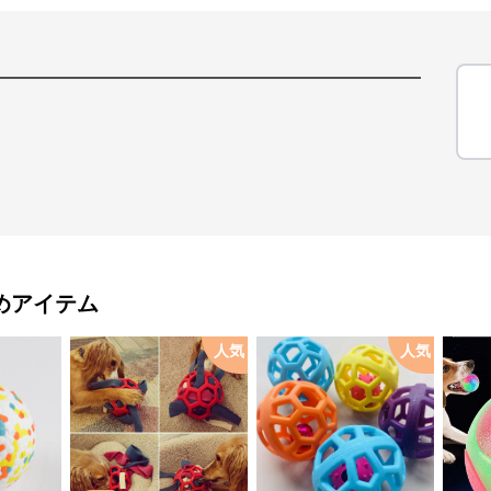
めアイテム
人気
人気