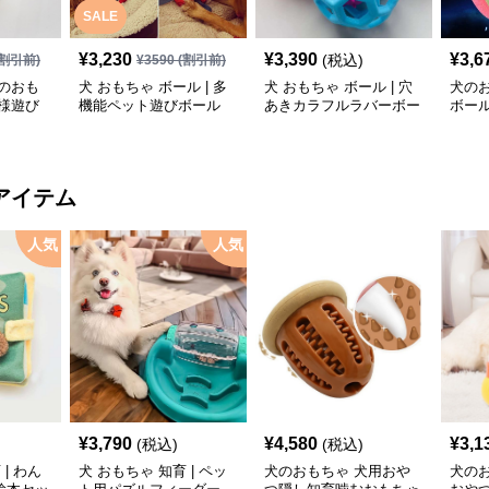
SALE
¥
3,230
¥
3,390
¥
3,6
(税込)
割引前)
¥
3590
(割引前)
のおも
犬 おもちゃ ボール | 多
犬 おもちゃ ボール | 穴
犬の
様遊び
機能ペット遊びボール
あきカラフルラバーボー
ボー
ル
ゃ
アイテム
人気
人気
¥
3,790
¥
4,580
¥
3,1
(税込)
(税込)
| わん
犬 おもちゃ 知育 | ペッ
犬のおもちゃ 犬用おや
犬の