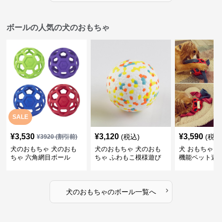
ボールの人気の犬のおもちゃ
SALE
¥
3,530
¥
3,120
¥
3,590
(税込)
(税込
¥
3920
(割引前)
犬のおもちゃ 犬のおも
犬のおもちゃ 犬のおも
犬 おもちゃ ボ
ちゃ 六角網目ボール
ちゃ ふわもこ模様遊び
機能ペット遊
ボール
›
犬のおもちゃ
の
ボール
一覧へ