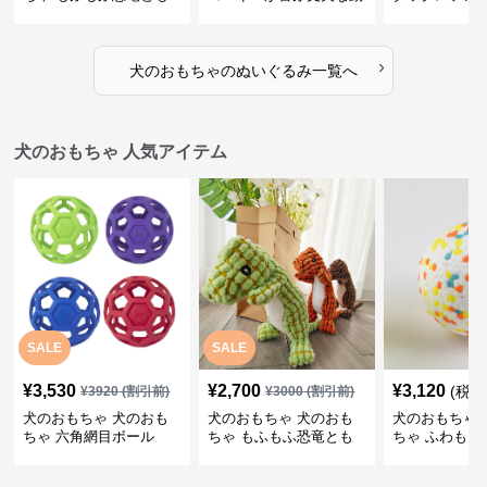
だち
物ぬいぐるみ
るみショルダ
›
犬のおもちゃ
の
ぬいぐるみ
一覧へ
犬のおもちゃ 人気アイテム
SALE
SALE
¥
3,530
¥
2,700
¥
3,120
(税込
¥
3920
(割引前)
¥
3000
(割引前)
犬のおもちゃ 犬のおも
犬のおもちゃ 犬のおも
犬のおもちゃ 
ちゃ 六角網目ボール
ちゃ もふもふ恐竜とも
ちゃ ふわもこ
だち
ボール