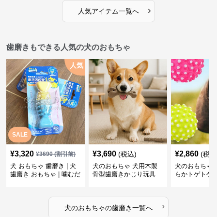
›
人気アイテム一覧へ
歯磨きもできる人気の犬のおもちゃ
人気
SALE
¥
3,320
¥
3,690
¥
2,860
(税込)
(税込
¥
3690
(割引前)
犬 おもちゃ 歯磨き | 犬
犬のおもちゃ 犬用木製
犬のおもちゃ 
歯磨き おもちゃ | 噛むだ
骨型歯磨きかじり玩具
らかトゲトゲ
けで歯垢除去！小型犬用
歯磨きおもち
ゴム製デンタルケア
›
犬のおもちゃ
の
歯磨き
一覧へ