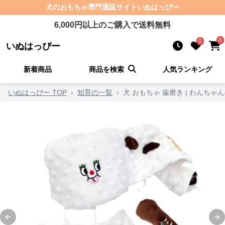
犬のおもちゃ
専門通販サイト
いぬはっぴー
6,000
円以上のご購入で送料無料
0
0
いぬはっぴー
新着商品
商品を検索
人気ランキング
いぬはっぴー TOP
›
知育の一覧
›
犬 おもちゃ 歯磨き | わんち
Previous slide
Ne