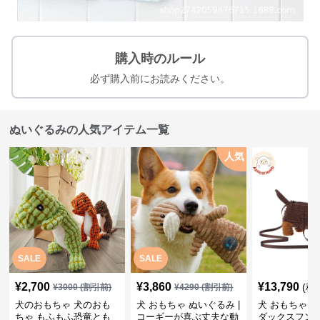
購入時のルール
必ず購入前にお読みください。
ぬいぐるみの人気アイテム一覧
人気
SALE
SALE
¥
2,700
¥
3,860
¥
13,790
(税
¥
3000
(割引前)
¥
4290
(割引前)
犬のおもちゃ 犬のおも
犬 おもちゃ ぬいぐるみ |
犬 おもちゃ ぬ
ちゃ もふもふ恐竜とも
コーギーが喜ぶ丈夫な動
ダックスフン