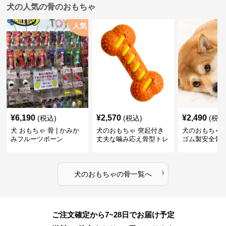
犬の人気の骨のおもちゃ
人気
¥
6,190
¥
2,570
¥
2,490
(税込)
(税込)
(税込
犬 おもちゃ 骨 | かみか
犬のおもちゃ 突起付き
犬のおもちゃ
みフルーツボーン
丈夫な噛み応え骨型トレ
ゴム製安全骨
ーニング玩具
ちゃ
›
犬のおもちゃ
の
骨
一覧へ
ご注文確定から7~28日でお届け予定