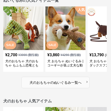
ぬいぐるみの人気アイテム一覧
人気
SALE
SALE
¥
2,700
¥
3,860
¥
13,790
(税
¥
3000
(割引前)
¥
4290
(割引前)
犬のおもちゃ 犬のおも
犬 おもちゃ ぬいぐるみ |
犬 おもちゃ ぬ
ちゃ もふもふ恐竜とも
コーギーが喜ぶ丈夫な動
ダックスフン
だち
物ぬいぐるみ
るみショルダ
›
犬のおもちゃ
の
ぬいぐるみ
一覧へ
犬のおもちゃ 人気アイテム