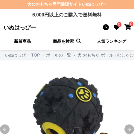
犬のおもちゃ
専門通販サイト
いぬはっぴー
6,000
円以上のご購入で送料無料
0
0
いぬはっぴー
新着商品
商品を検索
人気ランキング
いぬはっぴー TOP
›
ボールの一覧
›
犬 おもちゃ ボール | むし
Previous slide
Ne