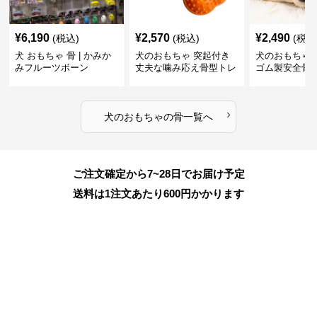
¥
6,190
¥
2,570
¥
2,490
(税込)
(税込)
(税込
犬 おもちゃ 骨 | かみか
犬のおもちゃ 突起付き
犬のおもちゃ
みフルーツボーン
丈夫な噛み応え骨型トレ
ゴム製安全骨
ーニング玩具
ちゃ
›
犬のおもちゃ
の
骨
一覧へ
ご注文確定から7~28日でお届け予定
送料は1注文あたり
600
円かかります