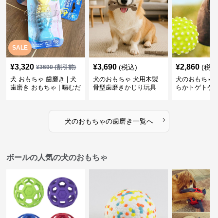
SALE
¥
3,320
¥
3,690
¥
2,860
(税込)
(税込
¥
3690
(割引前)
犬 おもちゃ 歯磨き | 犬
犬のおもちゃ 犬用木製
犬のおもちゃ 
歯磨き おもちゃ | 噛むだ
骨型歯磨きかじり玩具
らかトゲトゲ
けで歯垢除去！小型犬用
歯磨きおもち
ゴム製デンタルケア
›
犬のおもちゃ
の
歯磨き
一覧へ
ボールの人気の犬のおもちゃ