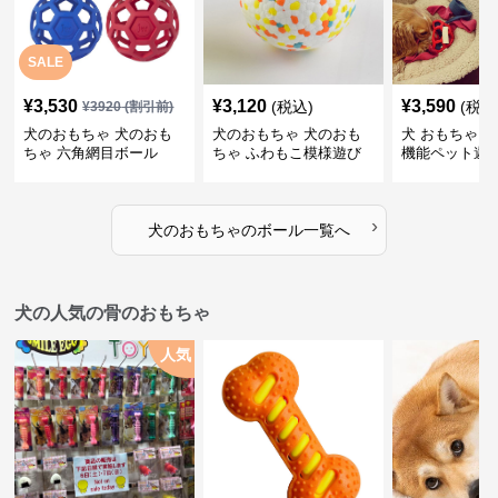
SALE
¥
3,530
¥
3,120
¥
3,590
(税込)
(税込
¥
3920
(割引前)
犬のおもちゃ 犬のおも
犬のおもちゃ 犬のおも
犬 おもちゃ ボ
ちゃ 六角網目ボール
ちゃ ふわもこ模様遊び
機能ペット遊
ボール
›
犬のおもちゃ
の
ボール
一覧へ
犬の人気の骨のおもちゃ
人気