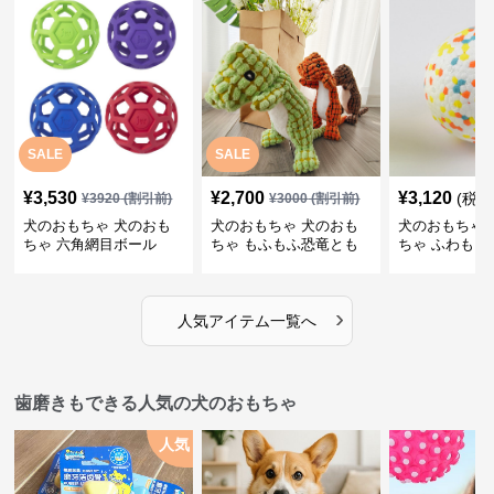
SALE
SALE
¥
3,530
¥
2,700
¥
3,120
(税込
¥
3920
(割引前)
¥
3000
(割引前)
犬のおもちゃ 犬のおも
犬のおもちゃ 犬のおも
犬のおもちゃ 
ちゃ 六角網目ボール
ちゃ もふもふ恐竜とも
ちゃ ふわもこ
だち
ボール
›
人気アイテム一覧へ
歯磨きもできる人気の犬のおもちゃ
人気