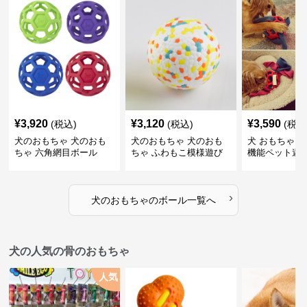
¥
3,920
¥
3,120
¥
3,590
(税込)
(税込)
(税込
犬のおもちゃ 犬のおも
犬のおもちゃ 犬のおも
犬 おもちゃ ボ
ちゃ 六角網目ボール
ちゃ ふわもこ模様遊び
機能ペット遊
ボール
›
犬のおもちゃ
の
ボール
一覧へ
犬の人気の骨のおもちゃ
人気