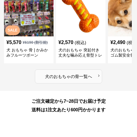
SALE
¥
5,570
¥
2,570
¥
2,490
(税込)
(税込
¥
6190
(割引前)
犬 おもちゃ 骨 | かみか
犬のおもちゃ 突起付き
犬のおもちゃ
みフルーツボーン
丈夫な噛み応え骨型トレ
ゴム製安全骨
ーニング玩具
ちゃ
›
犬のおもちゃ
の
骨
一覧へ
ご注文確定から7~28日でお届け予定
送料は1注文あたり
600
円かかります