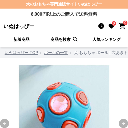
犬のおもちゃ
専門通販サイト
いぬはっぴー
6,000
円以上のご購入で送料無料
0
0
いぬはっぴー
新着商品
商品を検索
人気ランキング
いぬはっぴー TOP
›
ボールの一覧
›
犬 おもちゃ ボール | 穴あ
Previous slide
Ne