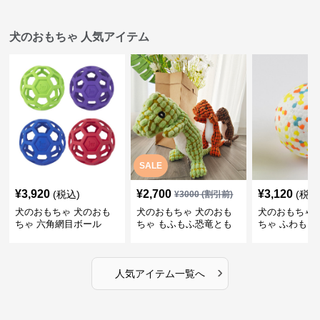
犬のおもちゃ 人気アイテム
SALE
¥
3,920
¥
2,700
¥
3,120
(税込)
(税込
¥
3000
(割引前)
犬のおもちゃ 犬のおも
犬のおもちゃ 犬のおも
犬のおもちゃ 
ちゃ 六角網目ボール
ちゃ もふもふ恐竜とも
ちゃ ふわもこ
だち
ボール
›
人気アイテム一覧へ