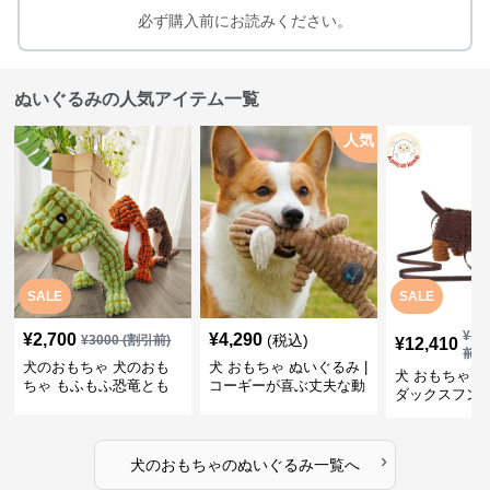
必ず購入前にお読みください。
ぬいぐるみの人気アイテム一覧
人気
SALE
SALE
¥
13
¥
2,700
¥
4,290
(税込)
¥
3000
(割引前)
¥
12,410
前)
犬のおもちゃ 犬のおも
犬 おもちゃ ぬいぐるみ |
犬 おもちゃ ぬ
ちゃ もふもふ恐竜とも
コーギーが喜ぶ丈夫な動
ダックスフン
だち
物ぬいぐるみ
るみショルダ
›
犬のおもちゃ
の
ぬいぐるみ
一覧へ