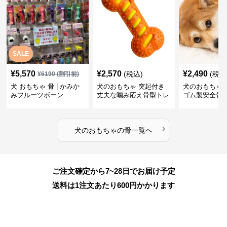
SALE
¥
5,570
¥
2,570
¥
2,490
(税込)
(税込
¥
6190
(割引前)
犬 おもちゃ 骨 | かみか
犬のおもちゃ 突起付き
犬のおもちゃ
みフルーツボーン
丈夫な噛み応え骨型トレ
ゴム製安全骨
ーニング玩具
ちゃ
›
犬のおもちゃ
の
骨
一覧へ
ご注文確定から7~28日でお届け予定
送料は1注文あたり
600
円かかります