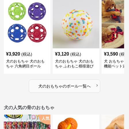
¥
3,920
¥
3,120
¥
3,590
(税込)
(税込)
(税込
犬のおもちゃ 犬のおも
犬のおもちゃ 犬のおも
犬 おもちゃ ボ
ちゃ 六角網目ボール
ちゃ ふわもこ模様遊び
機能ペット遊
ボール
›
犬のおもちゃ
の
ボール
一覧へ
犬の人気の骨のおもちゃ
人気