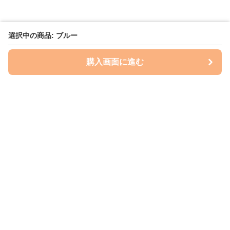
選択中の商品: ブルー
購入画面に進む
いぬはっぴー
について
会社概要