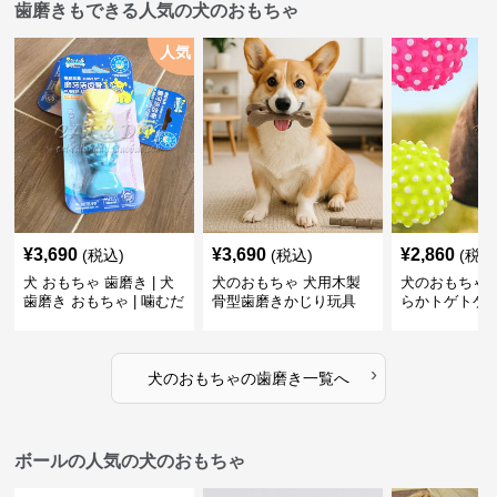
歯磨きもできる人気の犬のおもちゃ
人気
¥
3,690
¥
3,690
¥
2,860
(税込)
(税込)
(税込
犬 おもちゃ 歯磨き | 犬
犬のおもちゃ 犬用木製
犬のおもちゃ 
歯磨き おもちゃ | 噛むだ
骨型歯磨きかじり玩具
らかトゲトゲ
けで歯垢除去！小型犬用
歯磨きおもち
ゴム製デンタルケア
›
犬のおもちゃ
の
歯磨き
一覧へ
ボールの人気の犬のおもちゃ